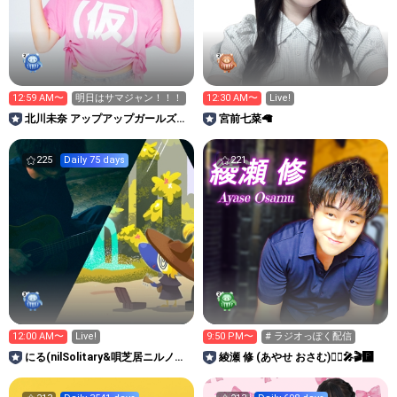
12:59 AM〜
明日はサマジャン！！！
12:30 AM〜
Live!
北川未奈 アップアップガールズ
宮前七菜🦙
(仮)
225
Daily 75 days
221
12:00 AM〜
Live!
9:50 PM〜
# ラジオっぽく配信
にる(nilSolitary&唄芝居ニルノラ
綾瀬 修 (あやせ おさむ)🧑‍⚕️🎤🎬🅿️
フ)