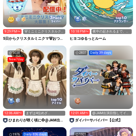
3
10
Place
top
ライバー
アナウンサー
9:29 PM〜
🐻ミニミニクリスタルク
10:18 PM〜
夜中の起きれるまで、お
マ🐻ください！！
われまてん
5日からクリスタルミニクマ🐻おつか
ヒヨコゆるっとルーム
れなる～む！大塚れな🍓
5038
2837
Daily 39 days
New7day
10
top
アイドル
12:06 AM〜
まずは4位めざ
12:01 AM〜
@JAM出演目指してイベ
す！！！！！🔥🔥🔥🔥🔥
ント挑戦中！
ひまわりが咲く頃に🌻@JAM出演
‪ダイバーサバイバー【公式】
イベント中‼️
1976
Daily 836 days
1931