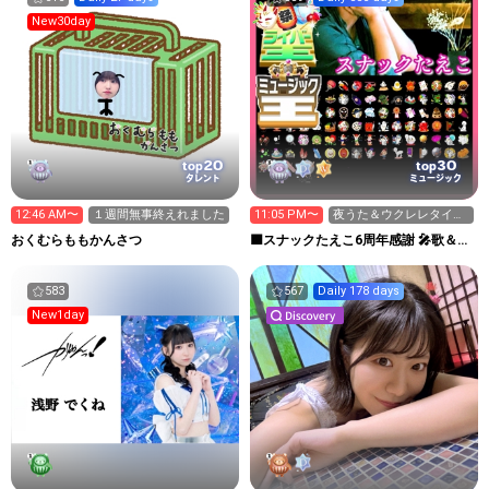
New30day
20
30
top
top
タレント
ミュージック
12:46 AM〜
１週間無事終えれました
11:05 PM〜
夜うた＆ウクレレタイム
🎸
おくむらももかんさつ
🟪スナックたえこ6周年感謝 🎤歌＆ウ
クレレ弾き語り✨️
583
567
Daily 178 days
New1day