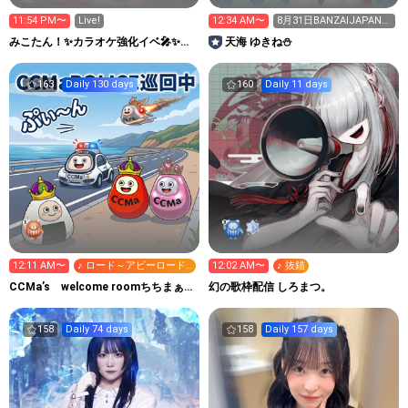
11:54 PM〜
Live!
12:34 AM〜
8月31日BANZAIJAPANワ
ンマンライブ‼️
みこたん！✨カラオケ強化イベ🎤✨
天海 ゆきね⛄️
10/11下北沢ライブ🎤
163
Daily 130 days
160
Daily 11 days
12:11 AM〜
♪ ロード～アビーロード
12:02 AM〜
♪ 抜錨
スタジオ・ロンドン2018
CCMa’s welcome roomちちまぁの
幻の歌枠配信 しろまつ。
いらっしゃい
158
Daily 74 days
158
Daily 157 days