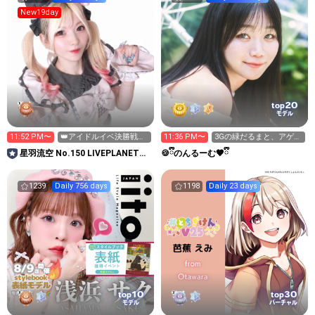
New19day
20
top
モデル
11:52 PM〜
👑アイドルイベ決勝戦👑
11:36 PM〜
3Gの緑だるまと、アゲ⤴︎
本日ポイント1.2倍🩵🩵
ギフト集めます🔥😡
星羽流空 No.150 LIVEPLANET新
🍪ྀིのんるーむ🤎ྀི
アイドルAD
1239
Daily 756 days
1198
Daily 23 days
10
30
top
top
モデル
バーチャル