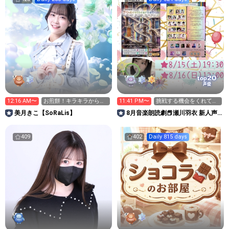
20
top
声優
12:16 AM〜
お煎餅！キラキラからの
11:41 PM〜
挑戦する機会をくれてあ
応援お待ちしてます🍘
りがとう☺️
美月きこ【SoRaLis】
8月音楽朗読劇📕瀬川羽衣 新人声
優ﾌｫﾛﾜｰ800🤧
409
402
Daily 815 days