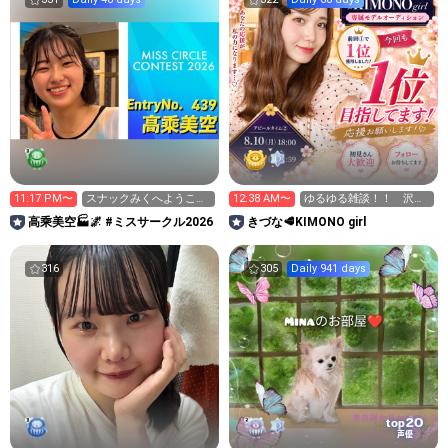
11:17 PM〜
スナックみくへようこ
12:38 AM〜
ゆるゆる雑談！！ 沢山
そ。赤松組二次会中
話しましょう〜
高乘美空🏭🌌 #ミスサークル2026
きづな🥩KIMONO girl
316
305
Daily 941 days
20
top
声優