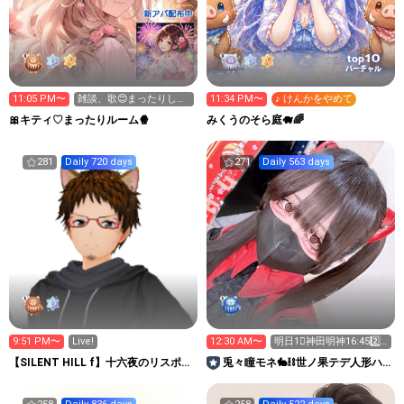
10
top
バーチャル
11:05 PM〜
雑談、歌😊まったりして
11:34 PM〜
♪ けんかをやめて
くださいね🎀
🎀キティ♡まったりルーム🍿
みくうのそら庭🐗🌈
281
Daily 720 days
271
Daily 563 days
9:51 PM〜
Live!
12:30 AM〜
明日1⃣神田明神16:452️⃣
ツイボ20:30
【SILENT HILL f】十六夜のリスポー
兎々瞳モネ🐇⛓️世ノ果テデ人形ハ
ン地点
唯哂フ。