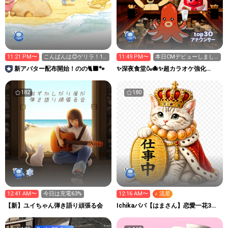
30
top
アナウンサー
11:21 PM〜
こんばんは😊ゲリラ！15
11:49 PM〜
本日CMデビューしまし
分だけ🙏
た。みんな ありがとう
新アバター配布開始！のの🐈‍⬛🐾
✨深夜食堂🍶🐙✨超カラオケ強化
🙇
week🎤イベ
182
180
12:41 AM〜
今日は充電63%
12:16 AM〜
♪ 流星
【新】ユイちゃん弾き語り頑張る会
Ichikaパパ【はまさん】恋愛一花3つ
の宝