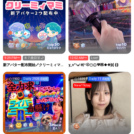
30
10
top
top
ミュージック
ライバー
9:29 PM〜
８７曲目👗🌙
12:02 AM〜
Live!
新アバター配布開始🪄クリーミィマミ
y_v⁷•̀ﻌ•́뷔ᵕ̈⦿㊀㊁💜🧸🍀✤⟭⟬ ⟬⟭
💘💫のお歌配信Room🌠
1902
Daily 2926 days
1839
Daily 11 days
New19day
3
Place
芸人