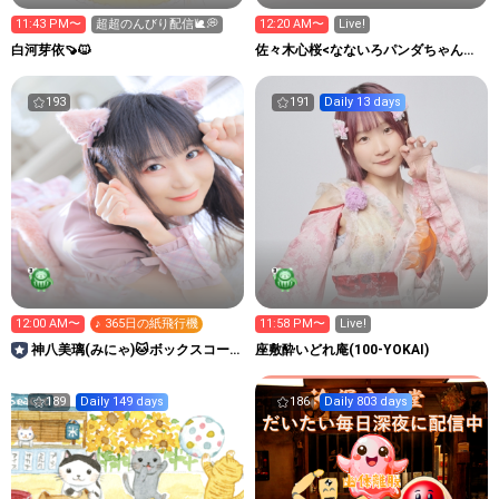
11:43 PM〜
超超のんびり配信🐌💭
12:20 AM〜
Live!
白河芽依🍠🐱
佐々木心桜<なないろパンダちゃん。
🐼❤️>
193
191
Daily 13 days
12:00 AM〜
♪ 365日の紙飛行機
11:58 PM〜
Live!
神八美璃(みにゃ)🐱ボックスコー
座敷酔いどれ庵(100-YOKAI)
ポレーションアイドルAD🔥
189
Daily 149 days
186
Daily 803 days