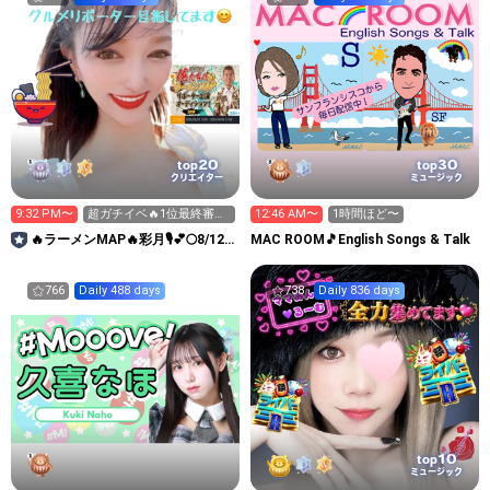
20
30
top
top
クリエイター
ミュージック
9:32 PM〜
超ガチイベ🔥1位最終審査
12:46 AM〜
1時間ほど〜
目標🔥応援お願いします
🔥ラーメンMAP🔥彩月🎙️💕🌕8/12
MAC ROOM🎵English Songs & Talk
🩷
マイスタ🔥
766
Daily 488 days
738
Daily 836 days
10
top
ミュージック