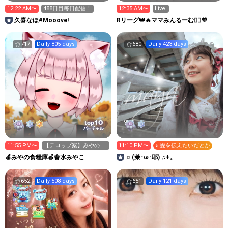
12:22 AM〜
488日目毎日配信！
12:35 AM〜
Live!
久喜なほ#Mooove!
Rリーグ👑🔥ママみんるーむ💁‍♀️💜
717
Daily 805 days
680
Daily 423 days
10
top
バーチャル
11:55 PM〜
【テロップ案】みやの歌
11:10 PM〜
♪ 愛を伝えたいだとか
枠【募集中】
🍎みやの食糧庫🍎春水みやこ
♫ (茉⁠･⁠ω⁠･⁠耶) ♫+。
652
Daily 508 days
651
Daily 121 days