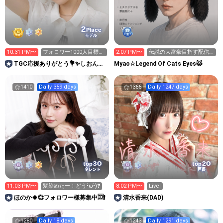
2
Place
モデル
10:31 PM〜
フォロワー1000人目標🌼
2:07 PM〜
伝説の大富豪目指す配信
💫次枠9:00頃
２日目
TGC応援ありがとう💐✨しおん🧶
Myao☆Legend Of Cats Eyes🐱
🤎
1410
Daily 359 days
1366
Daily 1247 days
30
20
top
top
タレント
声優
11:03 PM〜
髪染めたー！どう•́ω•̀)❓
8:02 PM〜
Live!
ほのか🍀💞フォロワー様募集中🈁❗️
清水香来(DAD)
1280
Daily 18 days
1243
Daily 1291 days