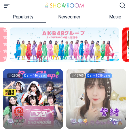
Popularity
Newcomer
Music
29008
Daily 446 days
16705
Daily 1039 days
2
Place
声優