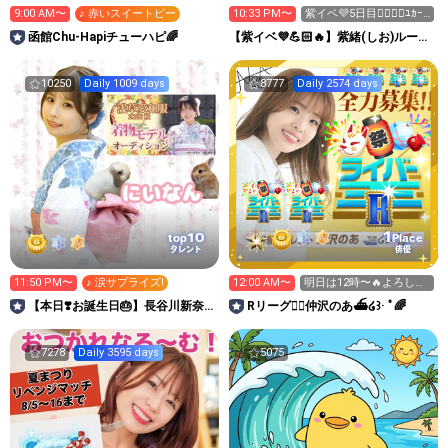
9:00 AM〜
♪ 赤いスイートピー
10:33 PM〜
紫イベ💜5日目❤️‍🔥❤️‍🔥ﾕｶｰﾀ
👘
函館Chu-Hapiチューハピ🌈
【紫イベ💜💪🏻🔥】紫緒(しお)ルーム
💜🧸
10250
Daily 1009 days
8777
Daily 2574 days
1
10
top
Place
タレント
俳優
11:50 PM〜
♪ 涙サプライズ!
12:00 AM〜
明日は12時〜🔥よろしく
お願いいたします🙇‍♀️
【本日❣️お誕生日🎂】長谷川新奈
Rリーグ❤️‍🔥仲沢のあ⛴໒꒱· ﾟ🌈
🐰🥕
7278
Daily 3595 days
5075