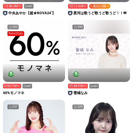
12:36 AM〜
Live!
12:12 AM〜
♪ 集結の園へ
中央あやか【超★NOVA24’】
星河は歌うど歌うど歌うど！！🫶
242
240
New2day
8:55 PM〜
Live!
11:48 PM〜
Live!
60%モノマネ
雪城なみ
237
229