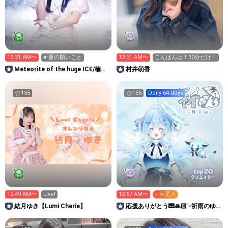
12:21 AM〜
# 夏の願いごと
12:31 AM〜
こんばんは！30分だけ！
Meteorite of the huge ICE/楠木
村井萌香
かや
155
155
Daily 64 days
20
top
クリエイター
12:49 AM〜
Live!
12:57 AM〜
♪ 火星人
結月ゆき【Lumi Cherie】
応援ありがとう🎹🙏🏻´-祈雨のゆ
るあめるーむ。