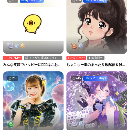
258
Daily 836 days
258
Daily 522 days
11:49 PM〜
盛り上がり度3000行くか
10:47 PM〜
115曲目〜
力尽きるまで٩(>ω<*
みんな笑顔でハッピーに🐕‍🦺😇はこお
ちょこちー🍫のまったり歌配信＆雑談
Ｃぃぃｅｅｅルーム.
部屋
253
245
Daily 295 days