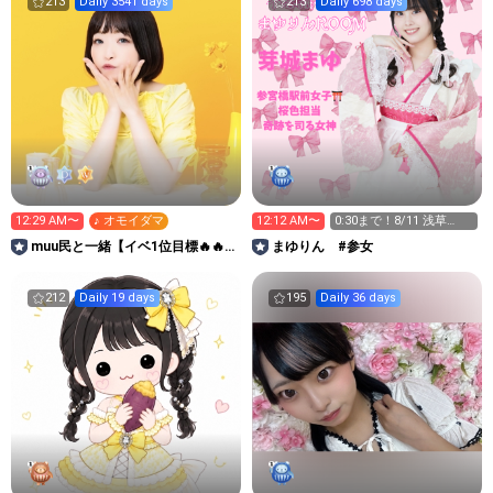
213
Daily 3541 days
213
Daily 698 days
12:29 AM〜
♪ オモイダマ
12:12 AM〜
0:30まで！8/11 浅草
VAMPKIN
muu民と一緒【イベ1位目標🔥🔥
まゆりん #参女
🔥お休み中🥹】
212
Daily 19 days
195
Daily 36 days