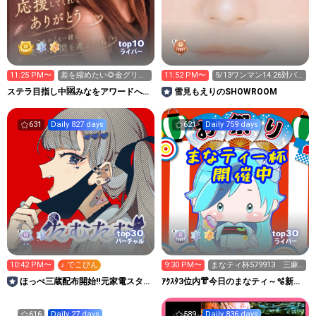
10
top
ライバー
11:25 PM〜
差を縮めたい🌻金グリ🌟
11:52 PM〜
9/13ワンマン14.26対バ
新ギフト🎁集めてます🌻
ン!25自主いべ
ステラ目指し中🆘みなをアワードへ連
雪見もえりのSHOWROOM
れてって😭🙏
631
Daily 827 days
621
Daily 759 days
30
30
top
top
バーチャル
ライバー
10:42 PM〜
♪ でこぴん
9:30 PM〜
まなティ杯579913 三麻
東風 参加自由
ほっぺ三蔵配布開始‼️元家電スタッ
ｱｸｽﾀ3位内👘今日のまなティ～🫧新ア
フたむたむの部屋。
バ🀄8/7-8三麻大会
616
Daily 27 days
589
Daily 836 days