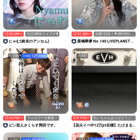
12:30 AM〜
今日2周年ライブ🎉❣️
12:51 AM〜
決勝1日目！🌟2時50分ま
で‼️
にゃむ(終末のアンセム)
星鳴華儚 No.140 LIVEPLANET新
アイドルAD
336
Daily 129 days
333
20
top
芸人
10:16 PM〜
フォロワー大募集！
9:01 PM〜
れいちゃんありがとうご
ざいます〜
ピン芸人さくらす岡田です。
【花火イベ中12万pt目標】たけまる
のちょっと休憩所
331
Daily 48 days
322
Daily 60 days