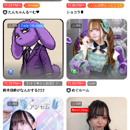
11:53 PM〜
♪ Answer
11:06 PM〜
♪ ハム太郎とっとこうた
たんちゃんるーむ🖤
ショコラ🍫
379
Daily 106 days
366
11:10 PM〜
【1キラ🌟から歓迎】ゲ
11:55 PM〜
Live!
ーテ短編集より【メルヘ
鈴木佳鈴がなんかするだけ
めぐルーム
ン】
342
338
New12day