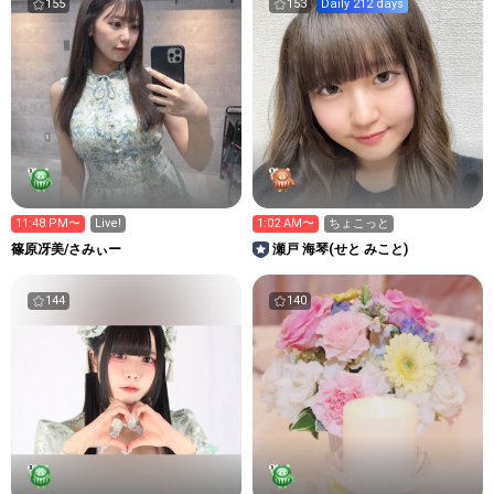
155
153
Daily 212 days
11:48 PM〜
Live!
1:02 AM〜
ちょこっと
篠原冴美/さみぃー
瀬戸 海琴(せと みこと)
144
140