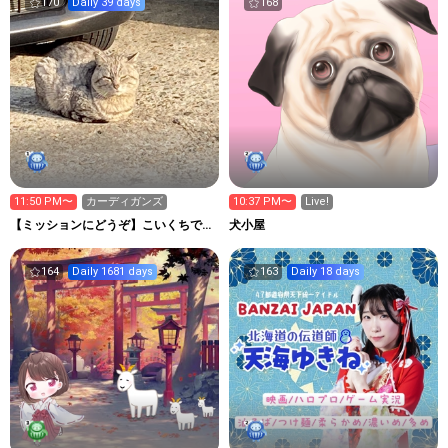
170
Daily 39 days
168
11:50 PM〜
カーディガンズ
10:37 PM〜
Live!
【ミッションにどうぞ】こいくちです
犬小屋
がうすくち
164
Daily 1681 days
163
Daily 18 days