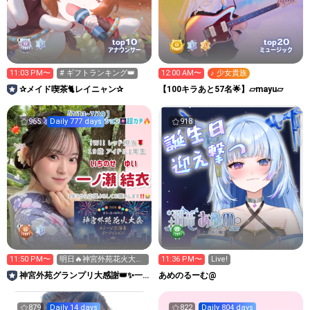
10
20
top
top
アナウンサー
ミュージック
11:03 PM〜
# ギフトランキング👑
12:00 AM〜
♪ 少女貴族
✰メイド喫茶🐈️レイニャン✰
【100キラあと57名🌟】▱mayu▱
965
Daily 777 days
918
11:50 PM〜
明日🔥神宮外苑花火大会
11:36 PM〜
Live!
OAステージ出演！🎆🔥
神宮外苑グランプリ大感謝👑✨一
あめのるーむ@
ノ瀬結衣【IWI!】
879
Daily 14 days
822
Daily 804 days