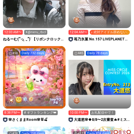
12:03 AM〜
X@neru_rbcl
12:04 AM〜
♪ 絶対アイドル辞めない
で
ねるーむ(՞っ ̫ _՞)ᐝ 【リボンクロック】
苺乃氷菓 No.157 LIVEPLANET新
月乃ねる🌙💤
アイドルAD
450
Daily 732 days
445
Daily 78 days
10
top
声優
8:38 PM〜
# ギフトランキング👑
10:00 PM〜
お礼配信やで！
🌸さくままRoom🌸🐰🍒
大道悠🌸🍀8/8〜2次審査🔥#ミス
サークル2026
428
Daily 258 days
412
Daily 824 days