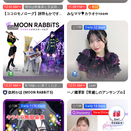
12:43 AM〜
明日は秋葉原と五反田で
11:08 PM〜
♪ 初日
ライブ！8/11撮影会で
【ココロモノローグ】詩羽もかです！
みなママ💐カラオケroom
す！
アイドル準備中!!
139
139
Daily 52 days
12:27 AM〜
8/10会いに来てください
12:51 AM〜
Live!
😭
奴村かほ (MOON RABBiTS)
一ノ瀬澪音【宵越しのアンサンブル】
136
Daily 1176 days
134
Daily 14 days
New20day
Get
Reward