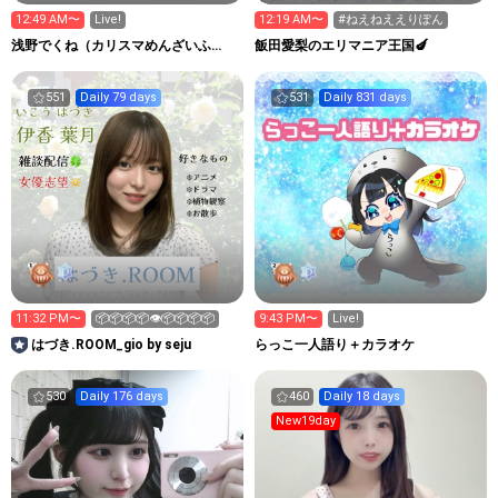
12:49 AM〜
Live!
12:19 AM〜
#ねえねええりぽん
浅野でくね（カリスマめんざいふ
飯田愛梨のエリマニア王国🍆
っ！）
551
Daily 79 days
531
Daily 831 days
11:32 PM〜
📦📦📦📦👁️📦📦📦📦
9:43 PM〜
Live!
はづき.ROOM_gio by seju
らっこ一人語り＋カラオケ
530
Daily 176 days
460
Daily 18 days
New19day