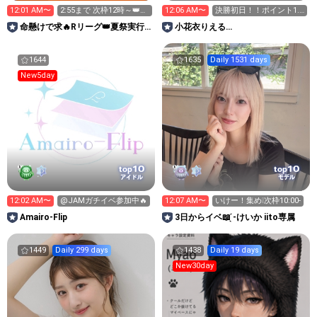
12:01 AM〜
2:55まで 次枠12時～👑投
12:06 AM〜
決勝初日！！ポイント1.2
げれる枠盛上がり欲し
倍dayです！制服コス
命懸けで求🔥Rリーグ👑夏祭実行
小花衣りえる
委員長🎆こがちゃんのちばります
No.127LIVEPLANET新アイドル
AD
1644
1635
Daily 1531 days
New5day
10
10
top
top
アイドル
モデル
12:02 AM〜
@JAMガチイベ参加中🔥
12:07 AM〜
いけー！集め❕次枠10:00-
Amairo-Flip
3日からイベ📖 ̖́-けいか iito専属
1449
Daily 299 days
1438
Daily 19 days
New30day