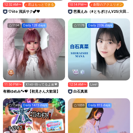
12:32 AM〜
♪ 君はもっとできる
10:14 PM〜
♪ 創聖のアクエリオン
🤍iito ‎浅浜サク🦖🤎
芭蕉えみ（#とちぎけんV25/大田
原市担当）
1194
Daily 128 days
1178
Daily 2336 days
11:50 PM〜
Xﾌｫﾛｰ待ってるよ🎀💗
12:54 AM〜
Live!
有栖ゆめみ🐾💝【初見さん大歓迎】
白石真菜
1149
Daily 1473 days
1059
Daily 815 days