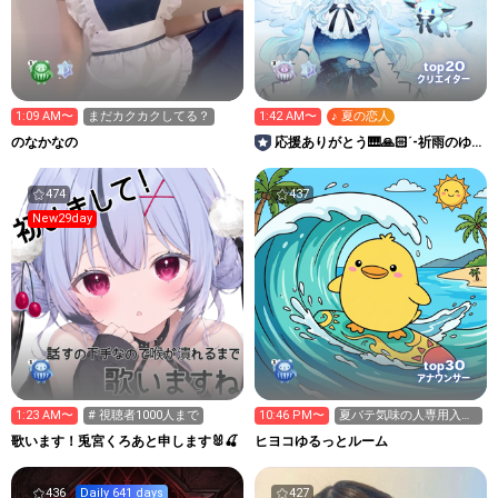
20
top
クリエイター
1:09 AM〜
まだカクカクしてる？
1:42 AM〜
♪ 夏の恋人
のなかなの
応援ありがとう🎹🙏🏻´-祈雨のゆ
るあめるーむ。
474
437
New29day
30
top
アナウンサー
1:23 AM〜
# 視聴者1000人まで
10:46 PM〜
夏バテ気味の人専用入口
🚪＆歌枠
歌います！兎宮くろあと申します🐰🍒
ヒヨコゆるっとルーム
436
Daily 641 days
427