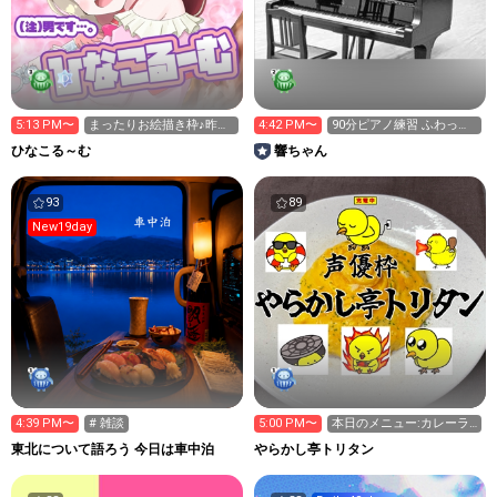
5:13 PM〜
まったりお絵描き枠♪昨日
4:42 PM〜
90分ピアノ練習 ふわっち
の続きを描くよ♪
中
ひなこる～む
響ちゃん
93
89
New19day
4:39 PM〜
# 雑談
5:00 PM〜
本日のメニュー:カレーラ
イス🍛🥄
東北について語ろう 今日は車中泊
やらかし亭トリタン