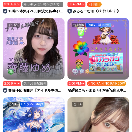
3:00 PM〜
キラキラは18時〜ガチで
3:36 PM〜
♪ 日曜日
下さると嬉しいです🥹
18時〜本気イベ❤️‍🔥仲沢のあ⛴໒꒱·
みるるーむ🎀《ｽﾀｰﾘｯﾄｽﾄｰﾘｰ》
ﾟ🌈Rリーグ
1539
1366
Daily 131 days
2:05 PM〜
久々お昼配信🌞
2:00 PM〜
♪ NO RAIN,NO RAINBOW
齋藤ゆめ 🐈‍⬛🍖【アイドル準備
🫧🌈🌺こちゃまるぅむ❤☀️🪕育児中️🪄
中】
7周年🫧
986
Daily 225 days
956