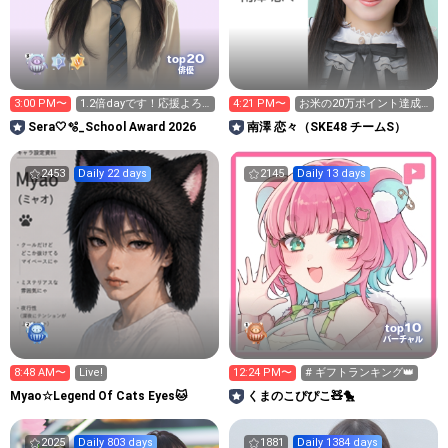
20
top
俳優
3:00 PM〜
1.2倍dayです！応援よろ
4:21 PM〜
お米の20万ポイント達成
しくお願いします☺️
したい
Sera🤍🫧_School Award 2026
南澤 恋々（SKE48 チームS）
2453
Daily 22 days
2145
Daily 13 days
10
top
バーチャル
8:48 AM〜
Live!
12:24 PM〜
# ギフトランキング👑
Myao☆Legend Of Cats Eyes🐱
くまのこぴぴこ🧸🐤
2025
Daily 803 days
1881
Daily 1384 days