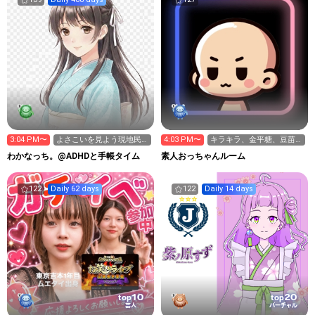
3:04 PM〜
よさこいを見よう現地民
4:03 PM〜
キラキラ、金平糖、豆苗
の配信！
お願い致します🙇‍♀️
わかなっち。@ADHDと手帳タイム
ㅤ素人おっちゃんルームㅤ
122
Daily 62 days
122
Daily 14 days
10
20
top
top
芸人
バーチャル