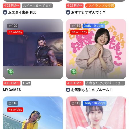
4:28 PM〜
スイーツ食べてます
4:29 PM〜
♪ スクランブル交際
ムエタイ出身🥊❤️‍🔥
おすずとすずんでく？
120
119
Daily 10 days
New6day
New11day
3:46 PM〜
Live!
4:35 PM〜
左利きだけど頑張ってま
す
MYGAMES
お気楽ももこのブルーム！
116
115
Daily 184 days
New4day