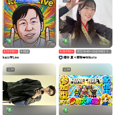
39
Daily 1552 days
35
4:16 PM〜
# 雑談
4:39 PM〜
明日18:40〜渋谷ONE5 ラ
イブ‼️
kazz💛Live
櫻井 夏々華🌺❤️Mikoto
24
24