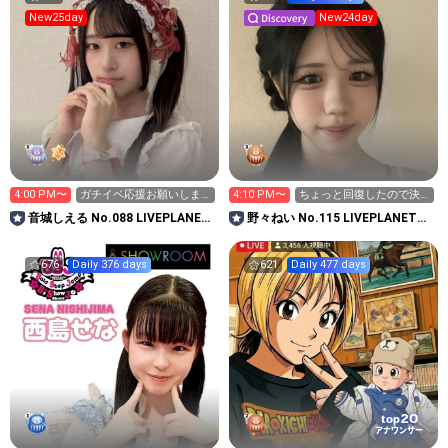
New25day
New24day
4:00 PM〜
ガチイベ応援お願いしま
4:10 PM〜
ちょっと回復したので決
す🙏🏻❕1位めざしてます
勝4日目きっかけ。
音城しえる No.088 LIVEPLANET
野々ねい No.115 LIVEPLANET新
新アイドルAD
アイドルAD
676
Daily 376 days
621
Daily 477 days
20
top
アナウンサー