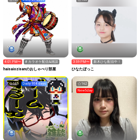
4:01 PM〜
# カラオケ配信&雑談
3:59 PM〜
新木ひな配信中！
haisaiozisanのおしゃべり部屋
ひなたぼっこ
165
Daily 914 days
162
New5day