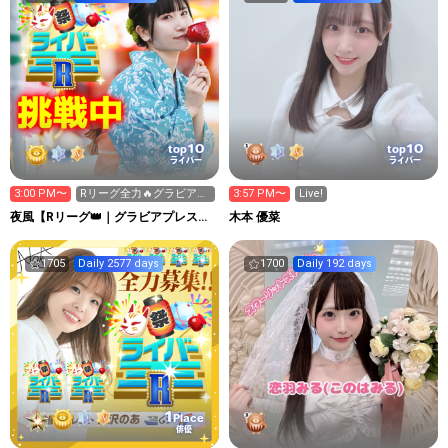
10
10
top
top
ライバー
ライバー
3:00 PM〜
Rリーグ全力🔥グラビアプ
3:57 PM〜
Live!
レス写真集🔥
夜風【Rリーグ👑｜グラビアプレス写
木本 優菜
真集イベ中】
1705
Daily 2577 days
1700
Daily 192 days
1
Place
俳優