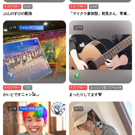
4:32 PM〜
Live!
4:01 PM〜
Live!
ぶんのすけの配信
「マイクラ参加型」初見さん、常連さ
ん、誰でも参加大歓迎！
19
Daily 647 days
19
4:42 PM〜
15分
4:21 PM〜
まったり歌うʕ*•ﻌ•ʔฅ
かいとですニャン𓃠𓈒 𓂂
まったりしてます🐻‍
18
Daily 839 days
12