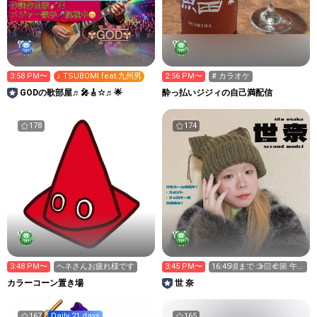
3:58 PM〜
♪ TSUBOMI feat.九州男
2:56 PM〜
# カラオケ
GODの歌部屋♬🎤🎸☆♬🌟
酔っ払いジジィの自己満配信
178
174
3:48 PM〜
ヘネさんお疲れ様です
3:45 PM〜
16:45頃まで 🫱🏻‍🫲🏼 午
後のキラ星募 !
カラーコーン置き場
世 奈
167
Daily 21 days
165