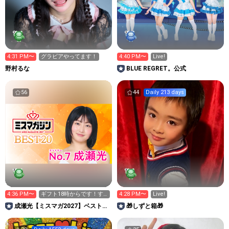
4:31 PM〜
グラビアやってます！
4:40 PM〜
Live!
野村るな
BLUE REGRET。公式
56
44
Daily 213 days
4:36 PM〜
ギフト18時からです！す
4:28 PM〜
Live!
みません！！（ ; ; ）
成瀬光【ミスマガ2027】ベスト20
🎁しずと箱🎁
イベント中