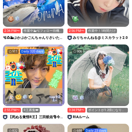
2:34 PM〜
作業中🐳🫧フォロー待機
2:56 PM〜
作業中！1時間だけ
中♡
🫧🍮🐳ぷかぷかごんちゃんりさいたる
みりちゃんねる@ミスカラット2.0
🐳🍮🫧
911
Daily 320 days
906
10
top
芸人
2:55 PM〜
R王募集👑
3:34 PM〜
ポイントが1.2倍になりま
す❣️
【死ぬる覚悟R王】三田航佑🎅今
RIAルーム
年こそアワード！
832
688
Daily 23 days