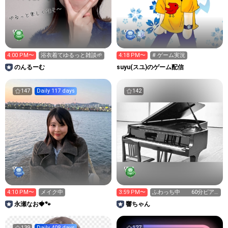
4:00 PM〜
浴衣着てゆるっと雑談🌱
4:18 PM〜
# ゲーム実況
のんるーむ
suyu(スユ)のゲーム配信
147
Daily 117 days
142
4:10 PM〜
メイク中
3:59 PM〜
ふわっち中 60分ピア
ノ練習配信
永瀬なお🍓🐾
響ちゃん
139
Daily 408 days
127