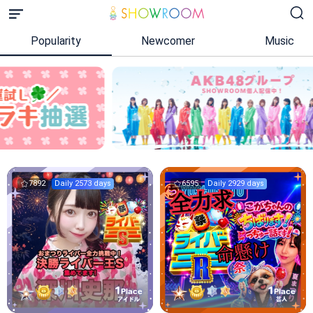
Popularity
Newcomer
Music
7892
Daily 2573 days
6595
Daily 2929 days
1
1
Place
Place
アイドル
芸人