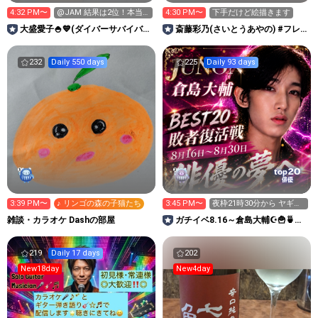
4:32 PM〜
@JAM 結果は2位！本当
4:30 PM〜
下手だけど絵描きます
にありがとう！
大盛愛子🍚💙(ダイバーサバイバ
斎藤彩乃(さいとうあやの) #フレ
ー)
キャン2026
232
Daily 550 days
225
Daily 93 days
20
top
俳優
3:39 PM〜
♪ リンゴの森の子猫たち
3:45 PM〜
夜枠21時30分から ヤギど
ん作り
雑談・カラオケ Dashの部屋
ガチイベ8.16～倉島大輔☪🍟🍵
@39回ジュノンボーイ挑戦中
219
Daily 17 days
202
New18day
New4day