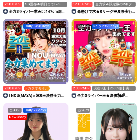
2:50 PM〜
SG温存🍀明日までレベ上
12:16 PM〜
全力求🔥限定欄のRギフ
げ15以上😭❤️‍🔥
ト👑昨日までのイベ応援
全力Sライバー求🔥❤️‍🔥147cm深川
命懸けで求🔥Rリーグ👑夏祭実行
感謝✨
史那のルーム🐸🎈
委員長🎆こがちゃんのちばります
5070
Daily 3498 days
4457
Daily 2968 days
2
1
Place
Place
ミュージック
ミュージック
2:30 PM〜
♪ カタオモイ。
2:30 PM〜
現在S王【26509個】実際
の獲得数カウント中
I NOU(MAYA)☺︎︎︎︎💓R王決勝全力挑
全力Sライバー王🔥決勝🗽🌈
戦‼️
Annnnnaの空⛱
3358
Daily 27 days
2679
New28day