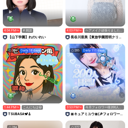
4:04 PM〜
# 雑談
4:03 PM〜
ヘアメイク頑張りました
💮
【山下学園】れのいれい
長谷川亜美【東放学園照明クリエ
イティブ科・実習公演 出演】
305
Daily 18 days
285
Daily 111 days
1:44 PM〜
こんにちは😃
3:53 PM〜
今月フォロワー様200人目
標！皆と達成したいで
TSUBASA🐒🎸
🎀キュアミユウ🎀‪(🎉フォロワー様
す！
100人ありがとう🎂)
284
277