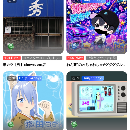
94
93
Daily 175 days
4:01 PM〜
コースターコンプしまし
4:06 PM〜
15分だけやります💦
た（たぶん）
串カツ【秀】showroom店
わん🐕 ͗ ͗のわちゃわちゃ⚡グダグダルー
ム✨
91
Daily 924 days
89
Daily 11 days