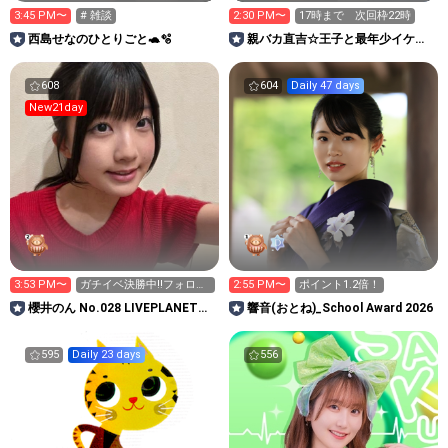
3:45 PM〜
# 雑談
2:30 PM〜
17時まで 次回枠22時
西島せなのひとりごと🐢🫧
親バカ直吉☆王子と最年少イケメ
ンライバーなるの部屋
608
604
Daily 47 days
New21day
3:53 PM〜
ガチイベ決勝中‼️フォロー
2:55 PM〜
ポイント1.2倍！
キラ星お待ちしてます🌟
櫻井のん No.028 LIVEPLANET新
響音(おとね)_School Award 2026
アイドルAD
595
Daily 23 days
556