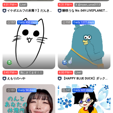
4:01 PM〜
Live!
4:31 PM〜
X @nyan_una0113
イケボエルフの末裔？】だんきゅ
騎咲うな No.049 LIVEPLANET新
んがゲーム実況解説するーむ🎮
アイドルAD
157
Daily 450 days
153
Daily 1277 days
3:45 PM〜
海にきてます！！
4:00 PM〜
Live!
えもりのへや
【HAPPY BLUE DUCK】ダックの
幻ルーム
151
Daily 94 days
147
Daily 601 days