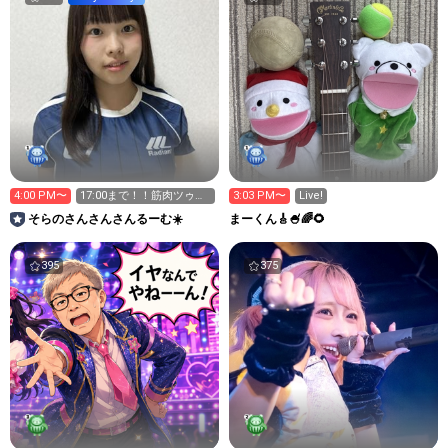
4:00 PM〜
17:00まで！！筋肉ツゥだ
3:03 PM〜
Live!
ﾖ☺︎
そらのさんさんさんるーむ☀️
まーくん🎸🍧🌈🌻
395
375