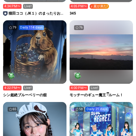
4:34 PM〜
Live!
4:05 PM〜
♪ 夏が来た!
猫田ココ（JK１）のまったりおし
345
ゃべりROOM♥
79
Daily 114 days
76
4:22 PM〜
Live!
4:00 PM〜
Live!
シン超絶ブルーベリーの舘
モッチーのギュー魔王 ྀིルーム！
65
58
Daily 21 days