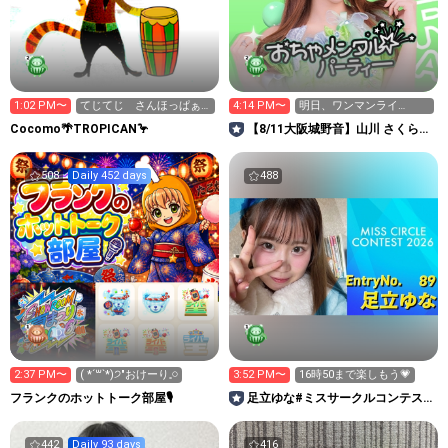
1:02 PM〜
てじてじ さんほっぱぁ
4:14 PM〜
明日、ワンマンライ
ーさんが100回目の訪問🎉
ブ！！！
Cocomo🌴TROPICAN🦩
【8/11大阪城野音】山川 さくら🍀
おちゃパ
508
Daily 452 days
488
2:37 PM〜
( *´꒳`*)੭"おけーり𓈒𓏸︎︎︎︎
3:52 PM〜
16時50まで楽しもう💗
フランクのホットトーク部屋🎙
足立ゆな#ミスサークルコンテス
ト
442
Daily 93 days
416