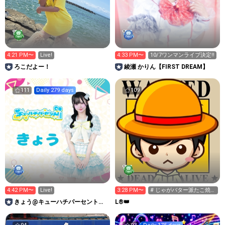
4:21 PM〜
Live!
4:33 PM〜
10/7ワンマンライブ決定‼️
ろこだよー！
綾瀬 かりん【FIRST DREAM】
111
Daily 279 days
109
4:42 PM〜
Live!
3:28 PM〜
# じゃがバター派たこ焼き
派
きょう@キューハチパーセント🍼
L®︎👑
🩵ルーム