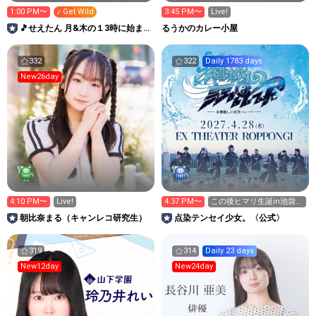
1:00 PM〜
♪ Get Wild
3:45 PM〜
Live!
🎵せえたん 月&木の１3時に始まる
るうかのカレー小屋
懐メロ部屋♬🎤
332
322
Daily 1783 days
New26day
4:10 PM〜
Live!
4:37 PM〜
この後ヒマリ生誕in池袋
SOUNDPEACE
朝比奈まる（キャンレコ研究生）
点染テンセイ少女。〈公式〉
319
314
Daily 23 days
New12day
New24day