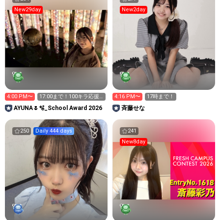
New29day
New2day
4:00 PM〜
17:00まで！100キラ応援
4:16 PM〜
17時まで！
お願いします♡
AYUNA🌷🫧_School Award 2026
斉藤せな
250
Daily 444 days
241
New8day