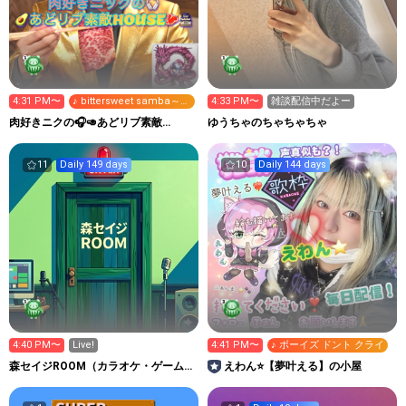
4:31 PM〜
♪ bittersweet samba～ニ
4:33 PM〜
雑談配信中だよー
ッポンの夜明け前～
肉好きニクの🎧🥑あどリブ素敵
ゆうちゃのちゃちゃちゃ
HOUSE🥩🏯 #OWTM
11
Daily 149 days
10
Daily 144 days
4:40 PM〜
Live!
4:41 PM〜
♪ ボーイズ ドント クライ
森セイジROOM（カラオケ・ゲーム配
えわん⭐️【夢叶える】の小屋
信）HKT48好き