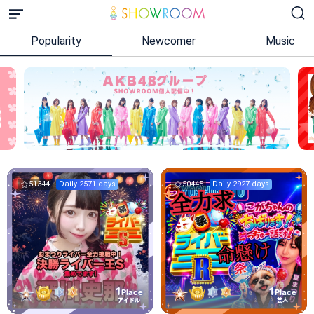
Popularity
Newcomer
Music
51344
Daily 2571 days
50445
Daily 2927 days
1
1
Place
Place
アイドル
芸人