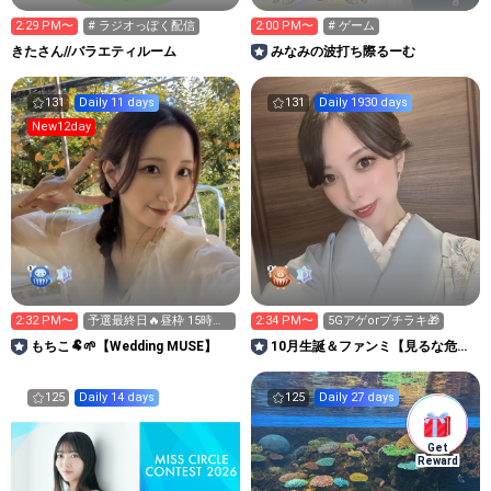
2:29 PM〜
# ラジオっぽく配信
2:00 PM〜
# ゲーム
きたさん//バラエティルーム
みなみの波打ち際るーむ
131
Daily 11 days
131
Daily 1930 days
New12day
2:32 PM〜
予選最終日🔥昼枠 15時跨
2:34 PM〜
5Gアゲorプチラキ🎁
ぎ🌱
もちこ🐏🌱【Wedding MUSE】
10月生誕＆ファンミ【見るな危険
⚠️】アィコにおまかせ!Z
125
Daily 14 days
125
Daily 27 days
Get
Reward