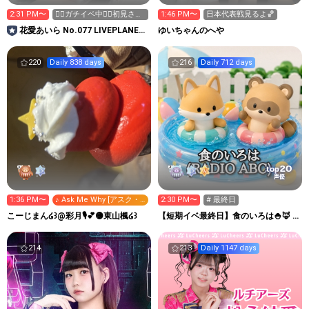
2:31 PM〜
❤️‍🔥ガチイベ中❤️‍🔥初見さん
1:46 PM〜
日本代表戦見るよ🏀
大歓迎！
花愛あいら No.077 LIVEPLANET
ゆいちゃんのへや
新アイドルAD
220
Daily 838 days
216
Daily 712 days
20
top
声優
1:36 PM〜
♪ Ask Me Why [アスク・
2:30 PM〜
# 最終日
ミー・ホワイ]
こーじまん໒꒱@彩月🎙💕🟡東山楓໒꒱
【短期イベ最終日】食のいろは🍚🦊 #
ひろひろ
214
213
Daily 1147 days