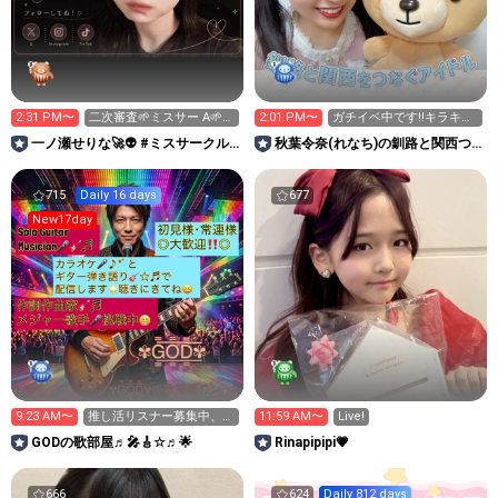
2:31 PM〜
二次審査🌱ミスサー A🌱フ
2:01 PM〜
ガチイベ中です‼️キラキラ
ォロー求🌱投票🗳️🌱
&星&種なんでも投げて
一ノ瀬せりな🚀👽 #ミスサークル
秋葉令奈(れなち)の釧路と関西つ
2026
ながりTVピピピ💞👧🏻🍣
715
Daily 16 days
677
New17day
9:23 AM〜
推し活リスナー募集中、皆
11:59 AM〜
Live!
様楽しんでいって下さい😆
GODの歌部屋♬🎤🎸☆♬🌟
Rinapipipi💗
🎸
666
624
Daily 812 days