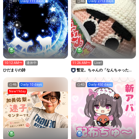
49
Daily 111 days
46
Daily 2713 days
10:12 AM〜
連休中
11:26 AM〜
Live!
ひだまりの詩
暫定。ちゃんの「なんちゃった！
放送局 心はいつもGOTO」
46
Daily 10 days
43
Daily 450 days
New19day