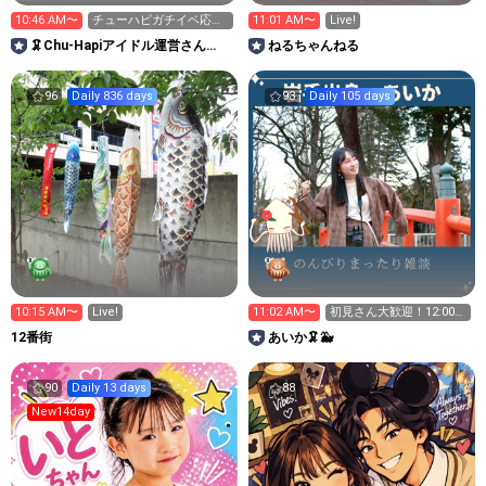
10:46 AM〜
チューハピガチイベ応援
11:01 AM〜
Live!
ありがとうございまし
🦑Chu-Hapiアイドル運営さん
ねるちゃんねる
た！
ROOM
96
Daily 836 days
93
Daily 105 days
10:15 AM〜
Live!
11:02 AM〜
初見さん大歓迎！12:00ま
でおしゃべりしましょ🦑
12番街
あいか🦑🐳
90
Daily 13 days
88
New14day