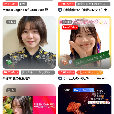
8:48 AM〜
Live!
11:00 AM〜
奏音コレクトのイエロー
💛フォローしてね！
Myao☆Legend Of Cats Eyes🐱
白部由依ﾁｬﾝ【奏音コレクト】🐥
372
368
New25day
10:32 AM〜
歌う！暑い！キッズルー
10:04 AM〜
♪ とくべチュ、して
ム！寝坊した！
🐶塚木 愛の生息地⚾️
うーたんのへや_School Award
2026
363
341
Daily 662 days