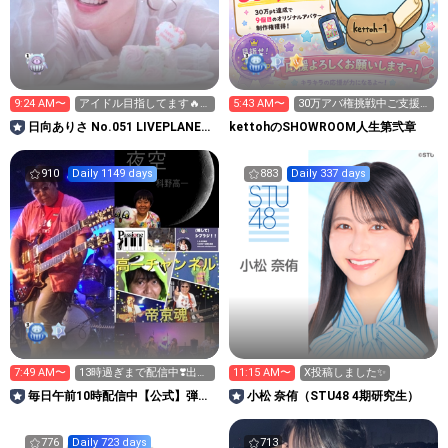
9:24 AM〜
アイドル目指してます🔥
5:43 AM〜
30万アバ権挑戦中ご支援
❤️‍🔥準備配信
お願い致します(>人<;)
日向ありさ No.051 LIVEPLANET
kettohのSHOWROOM人生第弐章
新アイドルAD
910
Daily 1149 days
883
Daily 337 days
7:49 AM〜
13時過ぎまで配信中❣️出入
11:15 AM〜
X投稿しました✨️
自由🗽
毎日午前10時配信中【公式】弾き
小松 奈侑（STU48 4期研究生）
語り高一劇場 帝京魂
776
Daily 723 days
713