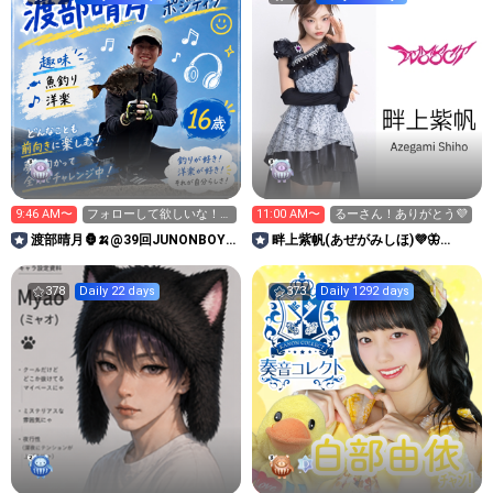
9:46 AM〜
フォローして欲しいな！！
11:00 AM〜
るーさん！ありがとう💜
お願いします！！
渡部晴月🦍🍌@39回JUNONBOY
畔上紫帆(あぜがみしほ)💜🦋
超戦中！！
@IVYJCT
378
Daily 22 days
373
Daily 1292 days