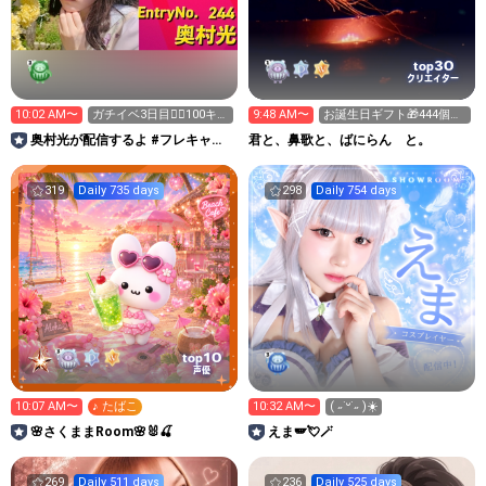
30
top
クリエイター
10:02 AM〜
ガチイベ3日目❤️‍🔥100キラ
9:48 AM〜
お誕生日ギフト🎁444個🎉
くださいナ
集めてます✨✨
奥村光が配信するよ #フレキャン
君と、鼻歌と、ばにらん と。
2026
319
Daily 735 days
298
Daily 754 days
10
top
声優
10:07 AM〜
♪ たばこ
10:32 AM〜
( ˶˙ᵕ˙˶ )☀️
🌸さくままRoom🌸🐰🍒
えま🪽💘🪄︎︎
269
Daily 511 days
236
Daily 525 days