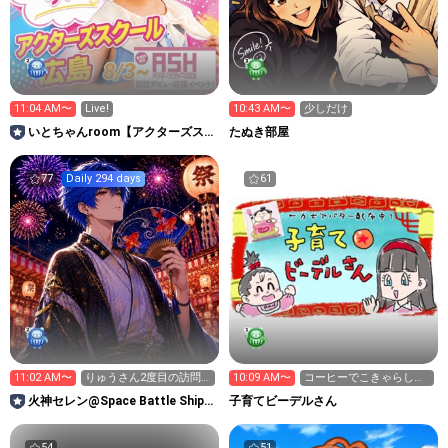
11:04 AM〜
Live!
10:43 AM〜
少しだけ
いとちゃんroom【アクターズス
たぬき部屋
クール広島】🩷いとこうし🩵
77
Daily 294 days
61
11:02 AM〜
りゅうさん2度目の訪問
10:09 AM〜
コーヒーでこきゃらしー
ありがとうございます🫡
る？☕️
火神セレン@Space Battle Ship
子育てビーデルさん
Astel
54
51