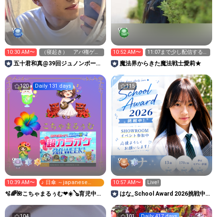
10:30 AM〜
（寝起き） アバ権ゲッ
10:52 AM〜
11:07まで少し配信するに
トしましょ
ゃー
五十君和真@39回ジュノンボーイ
魔法界からきた魔法戦士愛莉★
挑戦中！
120
Daily 131 days
115
10:39 AM〜
♪ 日傘 ～japanese
10:57 AM〜
Live!
beauty～
🫧🌈🌺こちゃまるぅむ❤☀️🪕育児中️🪄
はな_School Award 2026挑戦中
7周年🫧
です🍀
104
101
Daily 417 days