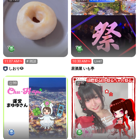
11:07 AM〜
# 雑談
10:30 AM〜
Live!
しおり🐶
居酒屋 いも亭
99
97