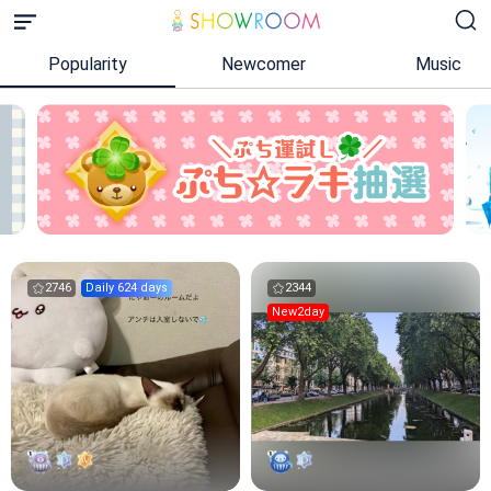
Popularity
Newcomer
Music
2746
Daily 624 days
2344
New2day