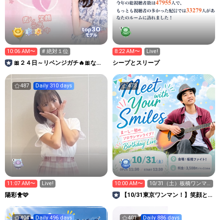
30
top
モデル
10:06 AM〜
# 絶対１位
8:22 AM〜
Live!
🎀２４日～リベンジガチ🔥🎀なほ
シープとスリープ
なん癒しのお部屋🧸🌷🌺
487
Daily 310 days
473
11:07 AM〜
Live!
10:00 AM〜
10/31（土）板橋ワンマ
ン、チケット販売中🎫
陽彩🐥🩷
【10/31東京ワンマン！】笑顔と
癒しのまーしールーム
404
Daily 496 days
401
Daily 886 days