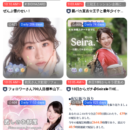
10:10 AM〜
# BIOHAZARD
9:03 AM〜
三冠王ミッション企画に是
非ご参加下さい
ぜんぶ雪のせい！
親バカ直吉☆王子と最年少イケメ
ンライバーなるの部屋
623
Daily 206 days
605
Daily 74 days
10:05 AM〜
初見さん大歓迎♡ フォロ
10:05 AM〜
本日18時からキラ星集め
ーお待ちしてます🎀.⋆🫧
フォロワーさん700人目標🌟山下
10日からガチ🥀Seira💫THE
愛加のまちゃるーむ🐈‍⬛🎀
KIMONO girl
604
Daily 1153 days
526
Daily 825 days