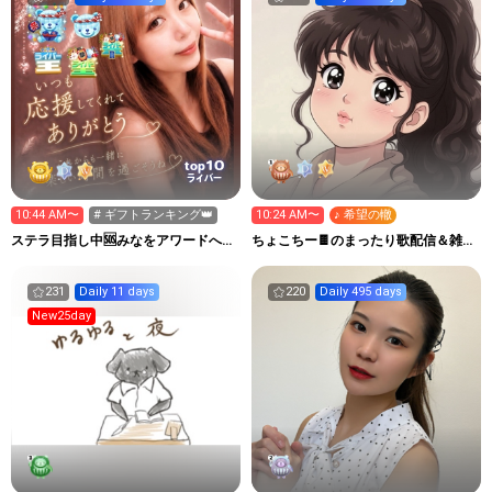
10
top
ライバー
10:44 AM〜
# ギフトランキング👑
10:24 AM〜
♪ 希望の轍
ステラ目指し中🆘みなをアワードへ連
ちょこちー🍫のまったり歌配信＆雑談
れてって😭🙏
部屋
231
Daily 11 days
220
Daily 495 days
New25day