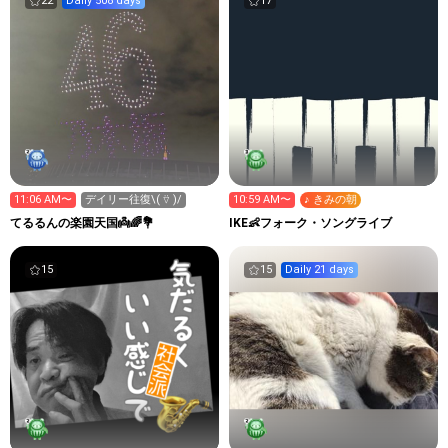
22
Daily 508 days
17
11:06 AM〜
デイリー往復\( ⍢ )/
10:59 AM〜
♪ きみの朝
てるるんの楽園天国👼🌈💐
IKE👶フォーク・ソングライブ
15
15
Daily 21 days