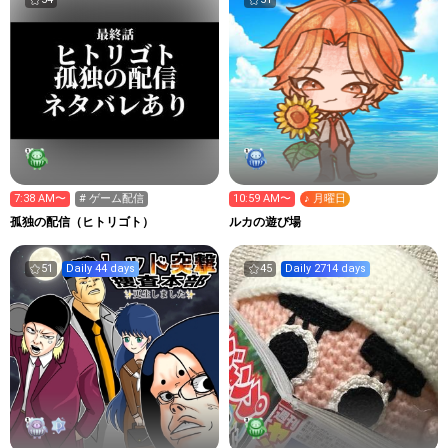
7:38 AM〜
# ゲーム配信
10:59 AM〜
♪ 月曜日
孤独の配信（ヒトリゴト）
ルカの遊び場
51
Daily 44 days
45
Daily 2714 days