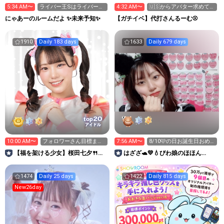
5:34 AM〜
ライバー王Sはライバー枠
4:32 AM〜
🇺🇸からアバター求めて🔥
Ryo❤️に🙇‍♀️
求キラ星💦
にゃあーのルームだよ ✨️未来予知✨️
【ガチイベ】代打さんるーむ⚾
1910
Daily 183 days
1633
Daily 679 days
20
top
アイドル
10:00 AM〜
フォロワーさん目標まで
7:56 AM〜
8/10🩷の日お誕生日おめ
あと25人‼️
でとう🎈🎂🥳🍾💕
【福を架ける少女】桜田七夕🍴牛
はざざ🐢💛💧びわ娘のほほん
タン＆着物イベント中🔥
room“陌間彩花”
1474
Daily 25 days
1422
Daily 815 days
New26day