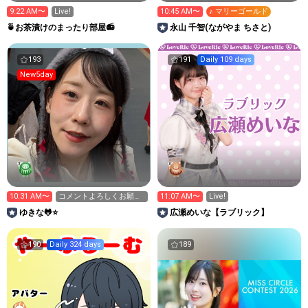
9:22 AM〜
Live!
10:45 AM〜
♪ マリーゴールド
🍵お茶漬けのまったり部屋📻
永山 千智(ながやま ちさと)
193
191
Daily 109 days
New5day
10:31 AM〜
コメントよろしくお願い
11:07 AM〜
Live!
します😊
ゆきな🐸⭐️
広瀬めいな【ラブリック】
190
Daily 324 days
189