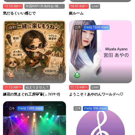
10:10 AM〜
外国RRP/外為特会/橋本
10:43 AM〜
Live!
龍太郎/安倍晋三/円安
気だるくいい感じで
銀ルーム
11
8
Daily 1550 days
11:12 AM〜
ぬまりません？
11:15 AM〜
Live!
練花の気まぐれ工房🐯💣(←ﾌｧﾝﾏｰｸ)
ようこそ！あやのんワールドへ♡
6
Daily 1285 days
4
Daily 306 days