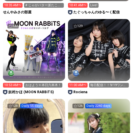
10:35 AM〜
# じゃがバター派たこ焼
10:41 AM〜
Live!
き派
せんやみさの部屋
たぐっちゃんのゆる〜く配信
130
129
10:53 AM〜
おはよう🔆本日六本木！
11:00 AM〜
毎日配信！！9/19ワンマ
ンに向けて！
奴村かほ (MOON RABBiTS)
Rociena
128
Daily 55 days
126
Daily 2240 days