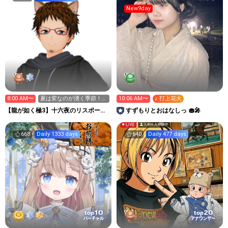
New9day
8:00 AM〜
夏は変なのが湧く季節！来
10:06 AM〜
♪ 打上花火
たら集団通報！Yeah!!
【龍が如く極3】十六夜のリスポーン
すずもりとおはなしっ 🧁🎤
地点
668
Daily 1333 days
640
Daily 477 days
10
20
top
top
バーチャル
アナウンサー