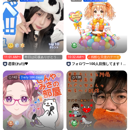
10
top
タレント
11:01 AM〜
昨日は応援ありがとうご
10:32 AM〜
♪ 残酷な天使のテーゼ
ざいました(இдஇ`｡)
恋音(れの)💖
フォロワー100人目指してます！
天司幸(あまつかささち)
142
Daily 584 days
138