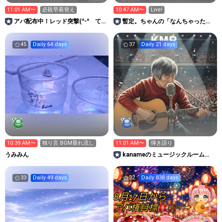
11:01 AM〜
必殺早着替え
10:47 AM〜
Live!
アバ配布中！レッド突撃(^-^ゞて
暫定。ちゃんの「なんちゃった！
ぃ(笑)捜査本部👮🪏
放送局 心はいつもGOTO」
45
Daily 64 days
37
Daily 21 days
10:39 AM〜
独り言 BGM垂れ流し
11:01 AM〜
弾き語り
うみみん
kanameのミュージックルーム
（KMR）
33
Daily 49 days
32
Daily 838 days