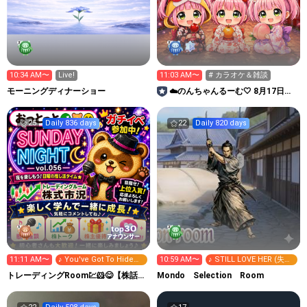
10:34 AM〜
Live!
11:03 AM〜
# カラオケ＆雑談
モーニングディナーショー
︎︎☁️︎︎のんちゃんるーむ︎🤍 8月17日ガ
チ🔥2週間イベ
25
Daily 836 days
22
Daily 820 days
30
top
アナウンサー
11:11 AM〜
♪ You've Got To Hide
10:59 AM〜
♪ STILL LOVE HER (失わ
Your Love Away [悲しみ
れた風景)
トレーディングRoom💹🐹😋【株話】
Mondo Selection Room
をぶっとばせ]
おっとっと🌾