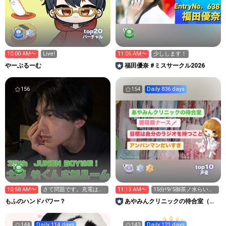
20
top
バーチャル
10:00 AM〜
Live!
11:06 AM〜
少しします！
やーぶるーむ
福田優奈 #ミスサークル2026
156
154
Daily 836 days
10
top
声優
10:58 AM〜
さて問題です。充電は
11:13 AM〜
15分!9/5御茶ノ水らい
何%でしょう
ぶ！
もふのハンドパワー？
あやみんクリニックの待合室（看
護師）
144
Daily 114 days
143
Daily 121 days