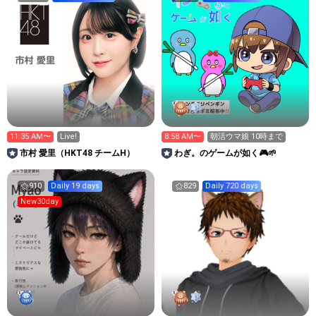
11:35 AM〜
Live!
8:58 AM〜
朝活ウマ娘 10時まで
市村 愛里（HKT48 チームH）
910
Daily 19 days
829
Daily 720 days
New30day