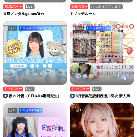
10:52 AM〜
Live!
9:56 AM〜
おはようございます
豆腐メンタルgames💣👀
ミノッチルーム
25
Daily 314 days
25
Daily 824 days
20
top
声優
11:46 AM〜
Live!
11:44 AM〜
Live!
坂木 叶愛（STU48 4期研究生）
8月音楽朗読劇📕瀬川羽衣 新人声
優ﾌｫﾛﾜｰ800🤧
19
Daily 93 days
19