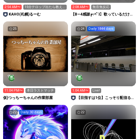
2:54 AM〜
15分テロップ出たら教え
2:08 AM〜
無音無反応
て
KAHO(札幌)るーむ
【B―4感謝┏○ﾍﾟｺ】歌っているだけの
たかたか
25
24
Daily 1844 days
11:04 PM〜
本日ラストマッチ
1:04 AM〜
Live!
仮)つっちーちゃんの作業部屋
【目指すは1位】こっそり配信るー
む（笑）
22
Daily 30 days
22