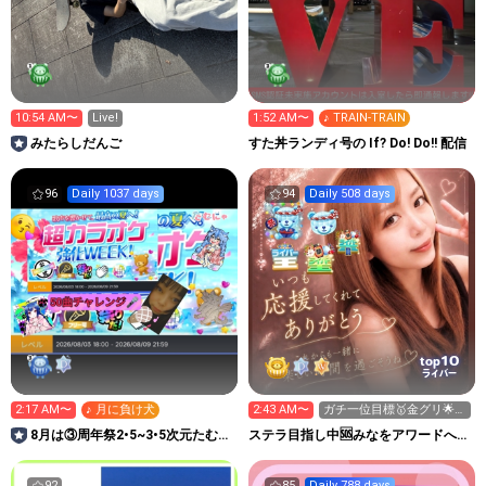
10:54 AM〜
Live!
1:52 AM〜
♪ TRAIN-TRAIN
みたらしだんご
すた丼ランディ号の If? Do! Do!! 配信
96
Daily 1037 days
94
Daily 508 days
10
top
ライバー
2:17 AM〜
♪ 月に負け犬
2:43 AM〜
ガチ一位目標🥇金グリ🌟新
ギフト🎁集め中🌻
8月は③周年祭2•5~3•5次元たむに
ステラ目指し中🆘みなをアワードへ連
ゃと遊び場っしょい
れてって😭🙏
92
85
Daily 788 days