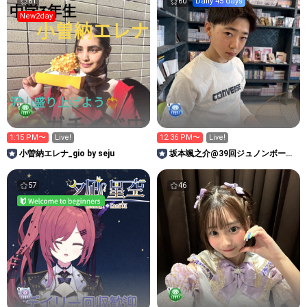
61
60
Daily 45 days
New2day
1:15 PM〜
Live!
12:36 PM〜
Live!
小曽納エレナ_gio by seju
坂本颯之介@39回ジュノンボーイ
挑戦中！
57
46