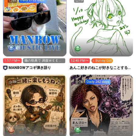
81
Daily 2722 days
79
1:17 PM〜
麺の祭典で 満腹ＷＥＥ
12:45 PM〜
♪ Bunny Girl
Ｋ 参加中∠(｀・ω・´)
MANBOWアコギ弾き語り
あんこ好きのねこが好きなことする部
屋
78
76
Daily 242 days