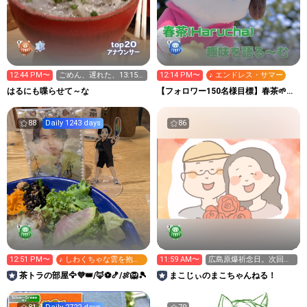
20
top
アナウンサー
12:44 PM〜
ごめん、遅れた、13:15
12:14 PM〜
♪ エンドレス・サマー
まで、次枠14:45から
はるにも喋らせて～な
【フォロワー150名様目標】春茶🌱趣
味を語る〜む
88
Daily 1243 days
86
12:51 PM〜
♪ しわくちゃな雲を抱い
11:59 AM〜
広島原爆祈念日。次回は
て
土日配信予定
茶トラの部屋🦅💜‪👑/🦊⚽🍤/🍖🦁🎾
まこじぃのまこちゃんねる！