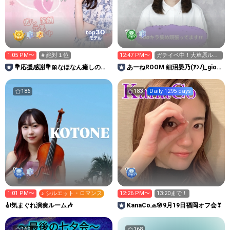
30
top
モデル
1:05 PM〜
# 絶対１位
12:47 PM〜
ガチイベ中！大草原ルー
ム目指してます𐤔𐤔𐤔
💐応援感謝💐🎀なほなん癒しのお
あーねROOM 細沼晏乃(ｱﾝﾉ)_gio
部屋🧸🌷🌺
by seju
186
183
Daily 1295 days
1:01 PM〜
♪ シルエット・ロマンス
12:26 PM〜
13:20まで！
🎻気まぐれ演奏ルーム🎶
KanaCo🧢🌸9月19日福岡オフ会❣
169
168