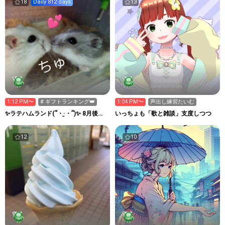
18
Daily 812 days
13
1:12 PM〜
# ギフトランキング👑
1:04 PM〜
声出し練習たいむ
✨ラテハムランド(՞・·̫・՞)✨ 8月後半
いっちょも「歌と雑談」支度しつつ
ガチ⁉️
12
10