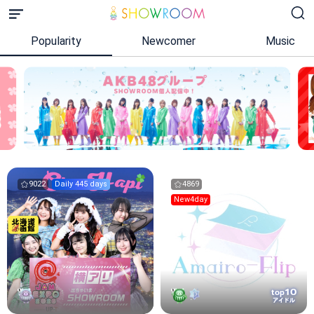
Popularity
Newcomer
Music
9022
Daily 445 days
4869
New4day
10
top
アイドル