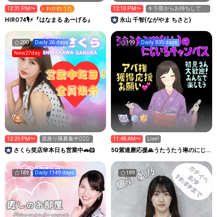
12:31 PM〜
♪ わかれうた
12:10 PM〜
キラ星からお待ちしてま
す💖 13時15分まで！
HIRO74🎙⚡️『はなまる あーげる』
永山 千智(ながやま ちさと)
200
Daily 26 days
199
Daily 835 days
New27day
12:29 PM〜
居座り隊募集中❤️‍🔥🥺
11:48 AM〜
Live!
さくら笑店🌸本日も営業中🚗🐹
5G紫達磨応援🙏うたうたう琳のにじ
いろキャンバス🌈
189
Daily 1149 days
189