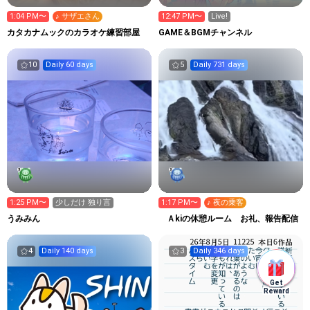
1:04 PM〜
♪ サザエさん
12:47 PM〜
Live!
カタカナムックのカラオケ練習部屋
GAME＆BGMチャンネル
10
Daily 60 days
5
Daily 731 days
1:25 PM〜
少しだけ 独り言
1:17 PM〜
♪ 夜の乗客
うみみん
Ａkiの休憩ルーム お礼、報告配信
4
Daily 140 days
3
Daily 346 days
Get
Reward