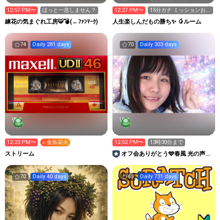
12:57 PM〜
ほっと一息しません？
12:27 PM〜
15分カナ ミッションお気
軽に
練花の気まぐれ工房🐯💣(←ﾌｧﾝﾏｰｸ)
人生楽しんだもの勝ち✨ 🥭ルーム
74
Daily 281 days
70
Daily 303 days
12:23 PM〜
♪ 金魚花火
12:52 PM〜
13時30分まで
ストリーム
オフ会ありがとう🩵春風 光の声優
アイドルへのロード💎
70
Daily 40 days
65
Daily 731 days