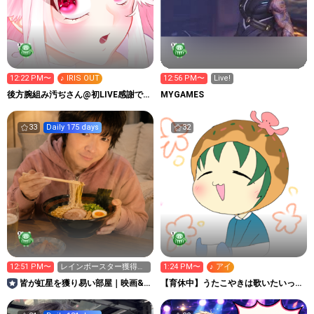
12:22 PM〜
♪ IRIS OUT
12:56 PM〜
Live!
後方腕組み汚ぢさん@初LIVE感謝で
MYGAMES
す
33
Daily 175 days
32
12:51 PM〜
レインボースター獲得し
1:24 PM〜
♪ アイ
易い配信中😊 14時まで
皆が虹星を獲り易い部屋｜映画&
【育休中】うたこやきは歌いたいっ！
ドラマトークPub
🐙✨