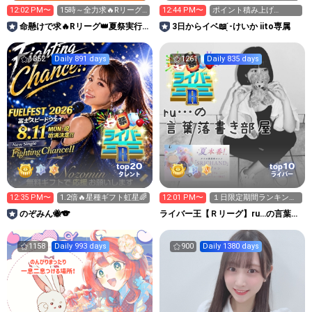
12:02 PM〜
15時～全力求🔥Rリーグ
12:44 PM〜
ポイント積み上げ
ギフト🙏8日まで⚠色々
⤴️2000pt残り4人‼️
命懸けで求🔥Rリーグ👑夏祭実行
3日からイベ📖 ̖́-けいか iito専属
温存
委員長🎆こがちゃんのちばります
1352
Daily 891 days
1261
Daily 835 days
20
10
top
top
タレント
ライバー
12:35 PM〜
1.2倍🔥星種ギフト虹星🌈
12:01 PM〜
１日限定期間ランキング
中！何でもくだしゃい！
のぞみん🐝🐨
ライバー王【Ｒリーグ】ru…の言葉落
書き部屋
1158
Daily 993 days
900
Daily 1380 days