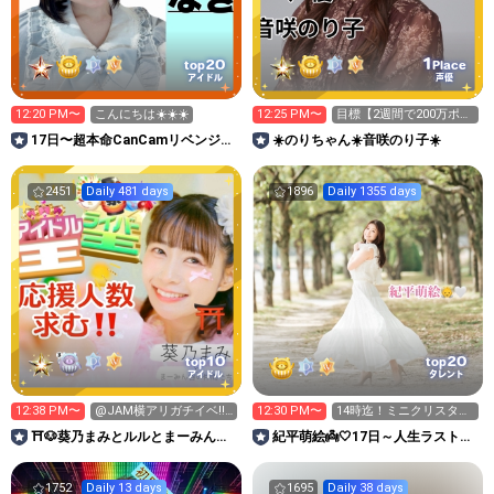
1
20
top
Place
アイドル
声優
12:20 PM〜
こんにちは☀️☀️☀️
12:25 PM〜
目標【2週間で200万ポイ
ント】‼️
17日〜超本命CanCamリベンジ超
☀️のりちゃん☀️音咲のり子☀️
ガチ🔥柳瀬なぎ🍭🍩
2451
Daily 481 days
1896
Daily 1355 days
10
20
top
top
アイドル
タレント
12:38 PM〜
@JAM横アリガチイベ‼️
12:30 PM〜
14時迄！ミニクリスタル
1000pt残11人‼️
クマ集めてます🧸21/50
⛩🐶葵乃まみとルルとまーみん谷
紀平萌絵👼🤍17日～人生ラスト
の仲間たち🌻
CanCam🔥4度目の挑戦🔥
1752
Daily 13 days
1695
Daily 38 days