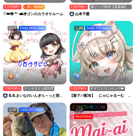
1:19 PM〜
♪ 青い珊瑚礁
1:05 PM〜
夏ソング歌枠【真夏編】
🎤🌻
♡👑🎼 ᵈᵕ̈ 🛋🥣ゴンのカラオケルーム
山本千暖
29
Daily 2655 days
28
Daily 773 days
1:24 PM〜
ランチタイム配信❣️
1:09 PM〜
# ギフトランキング👑
💪💪まいなのいんぎら～っと部屋
【新アバ配布】 にゃにゃるーむ
🍮ⓜ
【雑談集】
25
Daily 217 days
23
New16day