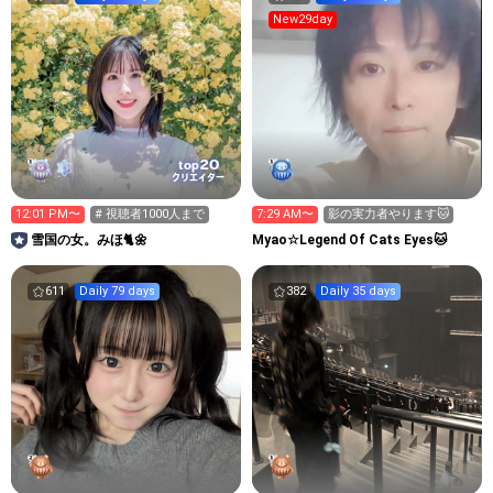
New29day
20
top
クリエイター
12:01 PM〜
# 視聴者1000人まで
7:29 AM〜
影の実力者やります🐱
雪国の女。みほ🐈🌼
Myao☆Legend Of Cats Eyes🐱
611
Daily 79 days
382
Daily 35 days