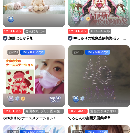
12:01 PM〜
こんにちは～
12:01 PM〜
# バーチャル
加藤はるか🎈🐈
👑しゅりの城🎤🎪伊勢海老ラーメ
ン応援ありがと♡
323
Daily 835 days
311
Daily 504 days
30
top
ライバー
12:15 PM〜
今回本気‼️プリン圏内狙
10:23 AM〜
う‼️夜コソコソ
⛄ゆき💉の ナースステーション♪
てるるんの楽園天国👼🌈💐
309
Daily 566 days
298
Daily 11 days