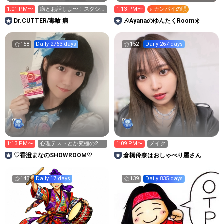
1:01 PM〜
病とお話しよ〜！スクシ
1:13 PM〜
♪ カンパイの唄
ョ・画録🆖
Dr.CUTTER/毒喰 病
🎶AyanaのゆんたくRoom☀️
158
Daily 2763 days
152
Daily 267 days
1:13 PM〜
心理テストとか究極の2択
1:09 PM〜
メイク
とか！みんなでしよう
♡香澄まなのSHOWROOM♡
倉橋伶奈はおしゃべり屋さん
～！
143
Daily 17 days
139
Daily 835 days