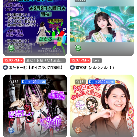
12:00 PM〜
夏だ！お祭りだ！最後の
12:37 PM〜
Live!
七夕会始まるよ〜💚
ほたるーむ【ボイスラボ11期生】
篠宮栞（ハレとハレ！）
162
Daily 129 days
161
Daily 2399 days