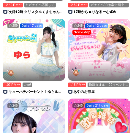
12:40 PM〜
# ガチイベ応援して
12:59 PM〜
ガチイベ❤️‍🔥激辛企画中で
す！
次枠12時 クリスタルくまちゃん集
17時から🔥りなるーむ🍎☕️
め中の華凜🦝🍨
259
Daily 17 days
248
Daily 12 days
New26day
1:07 PM〜
Live!
1:15 PM〜
物販タオル ❤️‍🔥イベント
参加中❤️‍🔥
キューハチパーセント！ゆらルー
あやのお部屋
ム
246
245
Daily 217 days