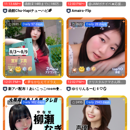
11:13 AM〜
函館🦑14時までに180万
12:00 PM〜
@JAMガチイベ🔥応援し
pt
てね♡♡
函館Chu-Hapiチューハピ🌈
Amairo-Flip
2691
Daily 97 days
2622
Daily 28 days
2
10
Place
top
アナウンサー
俳優
12:01 PM〜
♪ 夢をかなえてドラえも
12:02 PM〜
クリスタルクマさん🧸ほ
ん
ちいです💗🫶🏻✨
ゆりりんるーむ💄🤍🪞
🌱あいこ
2503
Daily 982 days
2495
Daily 2943 days