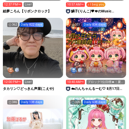
12:37 PM〜
Live!
10:57 AM〜
♪ I beg you
絵夢ころん【リボンクロック】
鱗子(りんこ)🖤🪭のMusic
room🎵🎶
362
Daily 822 days
351
Daily 834 days
12:00 PM〜
Live!
10:40 AM〜
ブロック1位目標🔥￤夏
フェスギフト集め中🎁
タカリン♡どっきん声屋(こえや)
︎︎☁️︎︎のんちゃんるーむ︎🤍 8月17日ガ
チ🔥2週間イベ
346
Daily 138 days
326
Daily 638 days