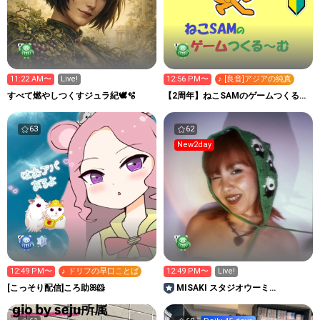
11:22 AM〜
Live!
12:56 PM〜
♪ [良音]アジアの純真
すべて燃やしつくすジュラ紀🕊️🫧
【2周年】ねこSAMのゲームつくる～
む
63
62
New2day
12:49 PM〜
♪ ドリフの早口ことば
12:49 PM〜
Live!
‪[こっそり配信]ころ助ꕤ︎︎‪‪🐹
MISAKI スタジオウーミ
ー/GALSCREWプロデュース