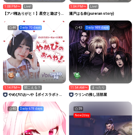
1:08 PM〜
Live!
1:04 PM〜
Live!
【アバ権ありがと！】星空と遊ぼう
瀬戸はる奈(pureran story)
⭐✨
46
Daily 70 days
43
Daily 989 days
30
top
声優
1:14 PM〜
聞こえる？
11:54 AM〜
まったり
やめぴのおへや【ボイスラボトー
ウリンの推し活部屋
キョー11期生】
40
Daily 678 days
39
New2day