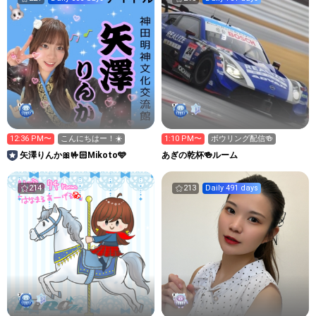
12:36 PM〜
こんにちはー！☀️
1:10 PM〜
ボウリング配信🍻
矢澤りんか🎀🤟🏻Mikoto🩵
あぎの乾杯🍻ルーム
214
213
Daily 491 days