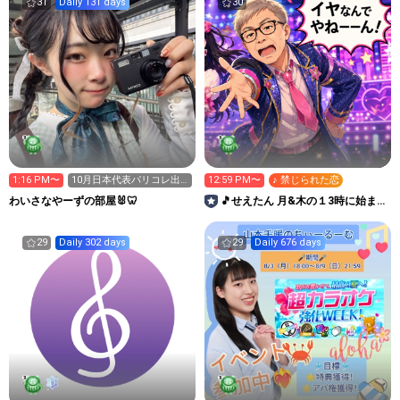
31
Daily 131 days
30
1:16 PM〜
10月日本代表パリコレ出
12:59 PM〜
♪ 禁じられた恋
演！ネイル変えた
わいさなやーずの部屋🐰🦷
🎵せえたん 月&木の１3時に始まる
懐メロ部屋♬🎤
29
Daily 302 days
29
Daily 676 days