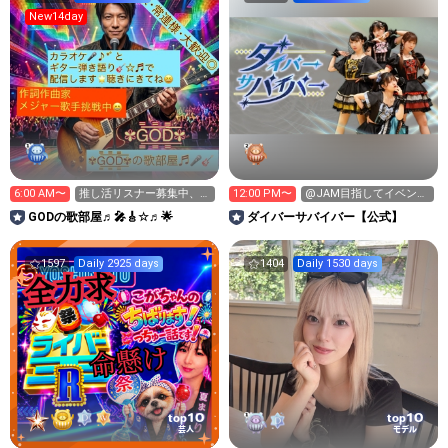
New14day
6:00 AM〜
推し活リスナー募集中、皆
12:00 PM〜
@JAM目指してイベント
様楽しんでいって下さい😆
挑戦中！
GODの歌部屋♬🎤🎸☆♬🌟
‪ダイバーサバイバー【公式】
🎸
1597
Daily 2925 days
1404
Daily 1530 days
10
10
top
top
芸人
モデル