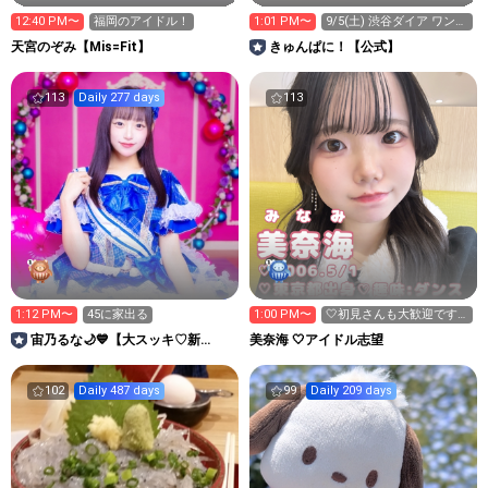
12:40 PM〜
福岡のアイドル！
1:01 PM〜
9/5(土) 渋谷ダイア ワンマ
ンライブ❕
天宮のぞみ【Mis=Fit】
きゅんぱに！【公式】
113
Daily 277 days
113
1:12 PM〜
45に家出る
1:00 PM〜
🤍初見さんも大歓迎です
🤍
宙乃るな🌙💙【大スッキ♡新
美奈海 ‎🤍アイドル志望
党！】12.15/1周年ワンマン
102
Daily 487 days
99
Daily 209 days