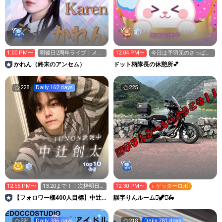
1:00 PM〜
明後日2周年ライブ！メン
12:04 PM〜
今日は手羽元のさっぱり
バー紹介
煮、他作るよぉ〜🥘💕
かれん（終末のアンセム）
ドット柄隊長の休憩所💕
228
Daily 162 days
225
10
top
俳優
12:55 PM〜
13:20まで！！次枠明日
12:30 PM〜
♪ ゲッターロボ!
の20:45〜
【フォロワー様400人目標】中辻
誤字りんルーム⋆͛🦖⋆͛🛵
創太🐶⚽️JUNON挑戦中
221
Daily 386 days
218
Daily 781 days