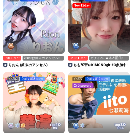
New12day
1:01 PM〜
🚨8/8は終末のアンセム2
12:33 PM〜
ガチイベ‼️🔥浴衣配信❕👘
周年ライブ🚨
♡
りおん (終末のアンセム)
もも🍑🐻‍❄️ KIMONOgirl#3参加中‼️
287
Daily 838 days
277
Daily 817 days
10
30
top
top
声優
モデル