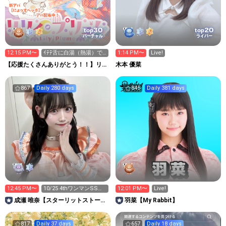
30
20
top
top
バーチャル
ライバー
12:15 PM〜
ｲﾃﾃ舌に白湯（熱湯）で
1:14 PM〜
Live!
とどめを刺すぷりゅむ
【応援たくさんありがとう！！】リリ
木本 優菜
ィといっしょ！
867
Daily 280 days
845
Daily 381 days
12:45 PM〜
10/25 4thワンマンSSチ
12:01 PM〜
Live!
ケット残り3枚‼️
成瀬 唯奈【スターリットストーリ
羽菜【My Rabbit】
ー】
817
Daily 37 days
657
Daily 18 days