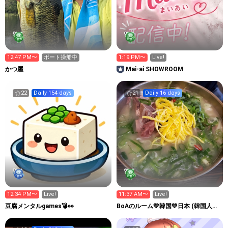
12:47 PM〜
ボート操船中
1:19 PM〜
Live!
かつ屋
Mai-ai SHOWROOM
22
Daily 154 days
21
Daily 16 days
12:34 PM〜
Live!
11:37 AM〜
Live!
豆腐メンタルgames💣👀
BoAのルーム💛韓国💛日本 (韓国人で
す)