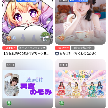
30
top
芸人
1:05 PM〜
# ギフトランキング👑
1:03 PM〜
14時まで配信中！
【だるまガチ❤️‍🔥ダルマグリーン🟢
もちづき （ちくわのなかみ）
(5G)求❣️】くぅん🥗
116
116