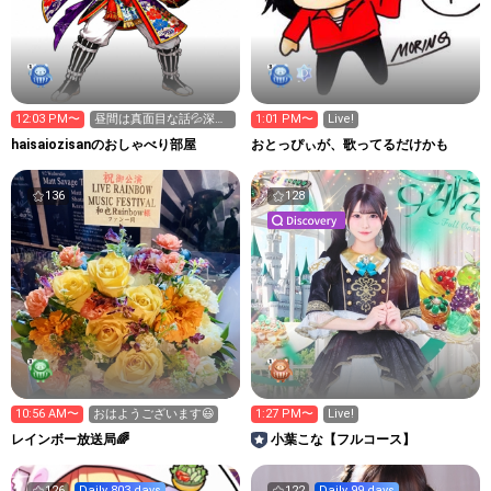
12:03 PM〜
昼間は真面目な話💦深夜
1:01 PM〜
Live!
はエロトーク🔞👯‍♀️🤣
haisaiozisanのおしゃべり部屋
おとっぴぃが、歌ってるだけかも
136
128
10:56 AM〜
おはようございます😃
1:27 PM〜
Live!
レインボー放送局🌈
小葉こな【フルコース】
126
Daily 803 days
122
Daily 99 days