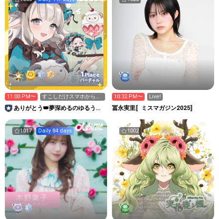
1
Place
バーチャル
11:00 PM〜
すこしだけスマホから🙏
10:32 PM〜
Live!
デイリーグリタ確保した
ありがとう👑夢深めるのゆるうた
冨永実里〚ミスマガジン2025〛
い🥲
🐏💭116💐
1017
Daily 84 days
1002