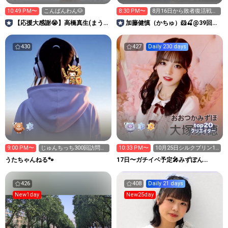
10:49 PM〜
こんばんわん🐶
8:30 PM〜
8月16日から敗者復活戦！
ぜひ応援してください！
【応援大感謝😭】高橋真生(まうま
加藤健慎（かちゅ）🐹🍒@39回ジ
う)
ュノンボーイ挑戦中！
430
427
Daily 230 days
20
top
クリエイター
9:00 PM〜
じゅんちっち300回訪問あ
10:33 PM〜
10月25日シルクプリン1
りがとう(♡ᴗ͈ˬᴗ͈)
日店長🌸
うたちゃんねる🐾
17日〜ガチイベ予定🎤みずぽん
ROOM(大塚泉穂)🐰
426
408
Daily 21 days
New1day
New25day