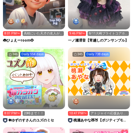
30
top
声優
8:01 PM〜
高校にいた天才の友人が
9:46 PM〜
8/11大崎ブライトコアホ
ガチで変だった話
ール、大特典会絶対来
🐞ひょえーroom🌻
一ノ瀬澪音【宵越しのアンサンブル】
て！
346
Daily 554 days
345
Daily 738 days
8:07 PM〜
23時まで！！
10:47 PM〜
アトジャイベ応援ありが
とうのざいました😭
✾ゆずのすさんのユズのミセ
桃瀬あやな🧸🍑【ポジティブモン
スター】