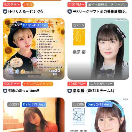
8:00 PM〜
♪ 初日
7:00 PM〜
🎀イベ最終日！Ｒリーグ
ギフト全力募集中！🎀
ゆりりんるーむ💄🤍🪞
👑Rリーグギフト全力募集🎀楪ゆ
いのまったりるぅむᘏ⑅ᘏ ໒꒱
2322
Daily 2413 days
2315
20
top
俳優
9:00 PM〜
♪ ギンガムチェック
10:05 PM〜
ふろあがりつー
郁未のShow time!!
桒原 椿（SKE48 チームS）
2297
Daily 513 days
2286
Daily 2411 days