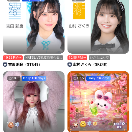
10:53 PM〜
NATSLIVE観覧応募今日
10:58 PM〜
ひさしぶり♡
まで！
吉田 彩良（STU48）
山村 さくら（SKE48）
1836
Daily 130 days
1815
Daily 734 days
10
top
声優