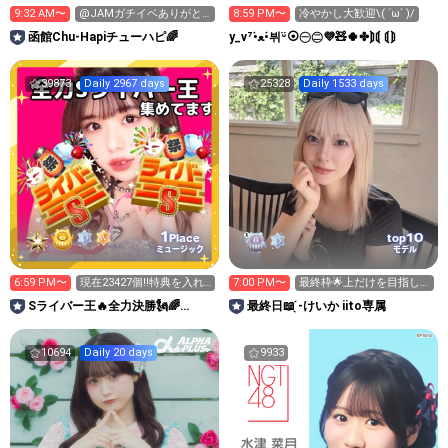
9:32 AM〜
@JAMガチイベありがと
8:59 PM〜
冷やかし大歓迎\( ´ω` )/
う🦑函館
函館Chu-Hapiチューハピ🌈
y_v⁷•̀ﻌ•́뷔ᵕ̈⦿㊀㊁💜🧸🍀✤⟭⟬ ⟬⟭
39873
Daily 2967 days
25328
Daily 1533 days
1
10
Place
top
ミュージック
モデル
6:59 PM〜
現在23427個‼️特典を入れ
7:00 PM〜
最終枠🌟上だけを目指し
ると25277個
て‼️
Sライバー王🔥全力決勝🗽🌈
最終日📖 ̖́-けいか iito専属
Annnnnaの空⛱
10694
Daily 20 days
9933