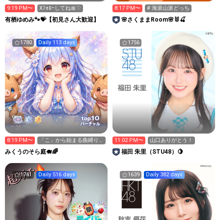
9:19 PM〜
Xﾌｫﾛｰしてね🎀♡
8:17 PM〜
# 海派山派どっち
有栖ゆめみ🐾💝【初見さん大歓迎】
🌸さくままRoom🌸🐰🍒
1780
Daily 113 days
1756
10
top
バーチャル
8:19 PM〜
「こ」から始まる曲縛り
11:02 PM〜
山口ありがとう！
🫶🫶🫶🫶
みくうのそら庭🐗🌈
福田 朱里（STU48）🍋
1741
Daily 516 days
1639
Daily 382 days