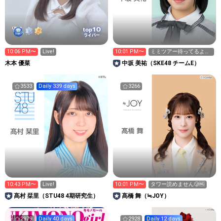
10
top
ライバー
10:06 PM〜
Live!
10:01 PM〜
ミミツアー待ってるよん
🐰👼🏻
木本 優菜
中坂 美祐（SKE48 チームE）
3533
Daily 339 days
3266
10:43 PM〜
Live!
10:01 PM〜
タワー読めません🥲🆖
髙村 栞里（STU48 4期研究生）
髙橋 舞（≒JOY）
2979
Daily 40 days
2928
Daily 12 days