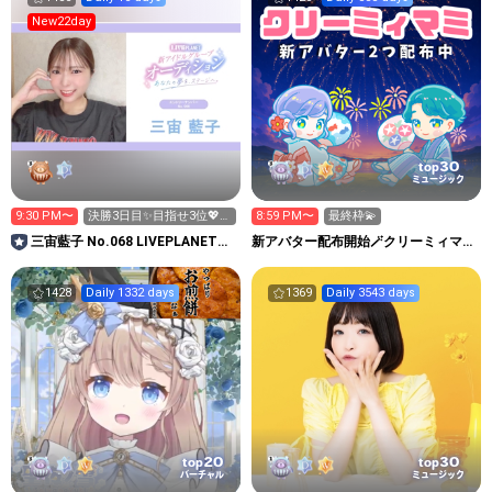
New22day
30
top
ミュージック
9:30 PM〜
決勝3日目✨目指せ3位💖〜
8:59 PM〜
最終枠💫
23:30！
三宙藍子 No.068 LIVEPLANET新
新アバター配布開始🪄クリーミィマミ
アイドルAD
💘💫のお歌配信Room🌠
1428
Daily 1332 days
1369
Daily 3543 days
20
30
top
top
バーチャル
ミュージック