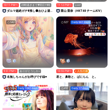
10:11 PM〜
23時過ぎまで❣️明日19時
11:12 PM〜
Live!
ダルマ超絶ガチ❣️推し🟡おひよ湯
栗山 梨奈（HKT48 チームKIV）
room321inc
542
527
Daily 661 days
9:51 PM〜
ありがとうしか♪
10:55 PM〜
♪ 人生の扉
名無しちゃんがお呼びです🐹♥️
君と、鼻歌と、ばにらん と。
502
Daily 1042 days
497
Daily 17 days