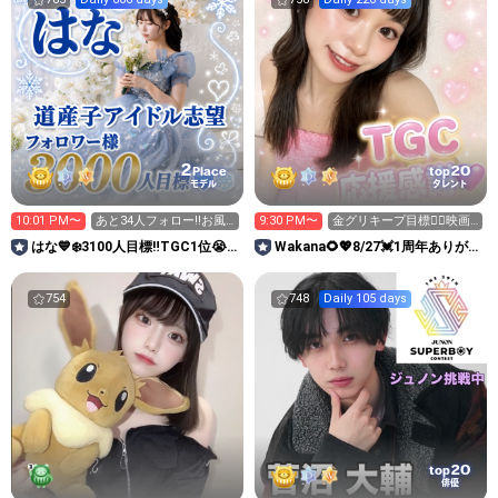
2
20
Place
top
モデル
タレント
10:01 PM〜
あと34人フォロー‼️お風
9:30 PM〜
金グリキープ目標🙇‍♀️映画
呂上がり〜
行ってきた❣️
はな💙❄️3100人目標‼️TGC1位😭
Wakana🌻💖8/27💓1周年ありがと
道産子アイドル志望
う🥂
754
748
Daily 105 days
20
top
俳優