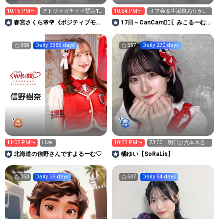
10:15 PM〜
アトジャガチイベ暫定1
10:54 PM〜
オフ会＆生誕祭ありがと
位！🔥本当にありがと
でした🌻
春宮さくら🌸🌹《ポジティブモン
17日～CanCam❤️‍🔥〖みこるーむ🧸
う！😭
スター》
🌻〗
358
Daily 3686 days
357
Daily 270 days
11:02 PM〜
Live!
10:33 PM〜
23:00！明日は六本木会
おうね💕︎
北海道の信野さんですよるーむ♡
橘ゆい【SoRaLis】
353
Daily 39 days
347
Daily 54 days