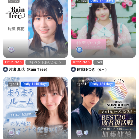
483
465
Daily 171 days
11:12 PM〜
FCイベントありがとう！
10:22 PM〜
Live!
片瀬 真花（Rain Tree）
鈴宮ゆつき（α＋）
441
Daily 1140 days
431
Daily 124 days