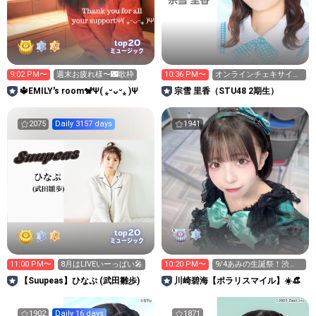
20
top
ミュージック
9:02 PM〜
週末お疲れ様〜🌃歌枠
10:36 PM〜
オンラインチェキサイン
会受付中！
🔱EMILY′s room🐒Ψ( ⁎ᵕᴗᵕ⁎ )Ψ
宗雪 里香（STU48 2期生）
2075
Daily 3157 days
1941
20
top
ミュージック
11:00 PM〜
8月はLIVEいーっぱい🎤
10:20 PM〜
9/4あみの生誕祭！渋
谷！🎂🌟
【Suupeas】ひなぷ (武田雛歩)
川崎碧海【ポラリスマイル】☀️👒
1902
Daily 16 days
1871