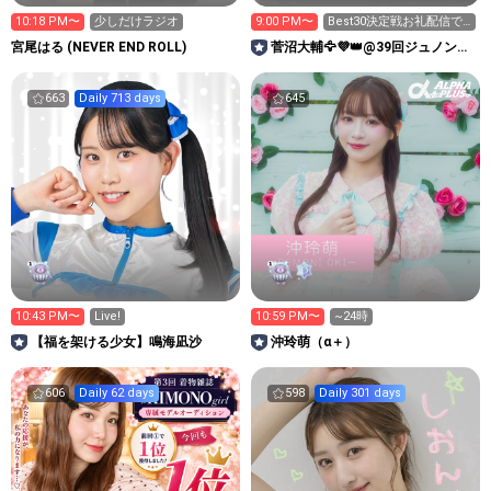
10:18 PM〜
少しだけラジオ
9:00 PM〜
Best30決定戦お礼配信で
す！！
宮尾はる (NEVER END ROLL)
菅沼大輔🦅💜👑@39回ジュノンボ
ーイ挑戦中！
663
Daily 713 days
645
10:43 PM〜
Live!
10:59 PM〜
~24時
【福を架ける少女】鳴海凪沙
沖玲萌（α＋）
606
Daily 62 days
598
Daily 301 days