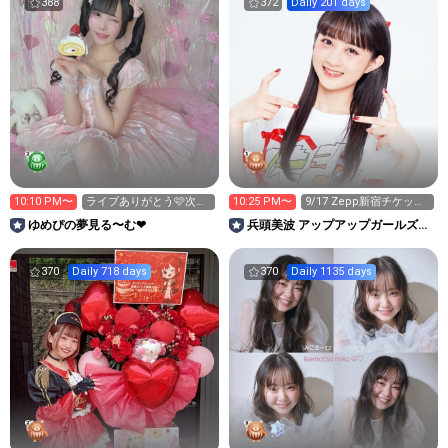
388
372
Daily 201 days
10:10 PM〜
ライブありがとう🩷次
10:25 PM〜
9/17 Zepp新宿チケット
16（日）名古屋遠征🔥
販売中
ゆめぴの夢見る〜む❤︎
兵頭美波 アップアップガールズ
（２）
370
Daily 718 days
370
Daily 1135 days