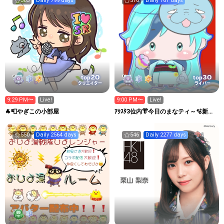
583
Daily 799 days
570
Daily 761 days
20
30
top
top
クリエイター
ライバー
9:29 PM〜
Live!
9:00 PM〜
Live!
🐐📮やぎこの小部屋
ｱｸｽﾀ3位内👘今日のまなティ～🫧新ア
バ🀄8/7-8三麻大会
550
Daily 2564 days
546
Daily 2277 days