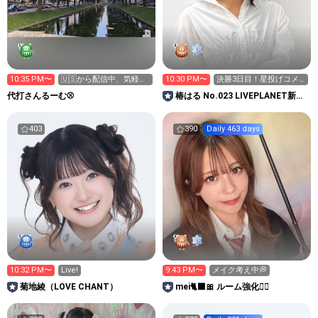
10:35 PM〜
🇺🇸から配信中、気軽に
10:30 PM〜
決勝3日目！星投げコメ
どぞー
ントお願いします🙇‍♀️
代打さんるーむ⚾
椿はる No.023 LIVEPLANET新ア
イドルAD
403
390
Daily 463 days
10:32 PM〜
Live!
9:43 PM〜
メイク考え中💭
菊地綾（LOVE CHANT）
mei🐈‍⬛🎀 ルーム強化❤️‍🔥