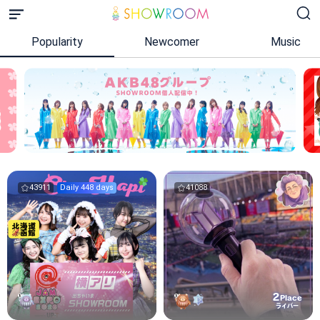
Popularity
Newcomer
Music
43911
Daily 448 days
41088
2
Place
ライバー