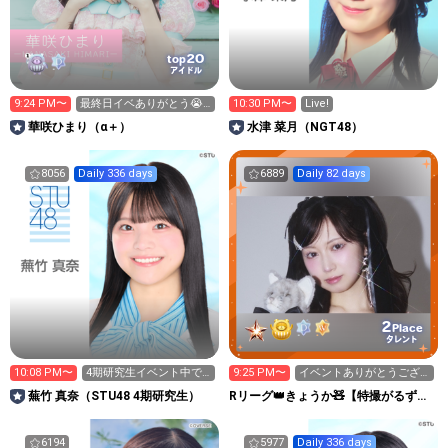
20
top
アイドル
9:24 PM〜
最終日イベありがとう😭
10:30 PM〜
Live!
😭
華咲ひまり（α＋）
水津 菜月（NGT48）
8056
Daily 336 days
6889
Daily 82 days
2
Place
タレント
10:08 PM〜
4期研究生イベント中で
9:25 PM〜
イベントありがとうござ
す！🔥
いました！
蕪竹 真奈（STU48 4期研究生）
Rリーグ👑きょうか🧸【特撮がるず】
山田杏華
6194
5977
Daily 336 days