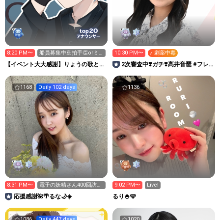
20
top
アナウンサー
8:20 PM〜
船員募集中🚢拍手👏orミ
10:30 PM〜
♪ 劇薬中毒
ラボ🔮集め中✨最終日✨
【イベント大大感謝】りょうの歌とき
2次審査中❣️ガチ❣️髙井音琶 #フレ
どきゲーム稀に料理
キャン2026
1168
Daily 102 days
1136
8:31 PM〜
電子の妖精さん400回訪問
9:02 PM〜
Live!
ありがとう🧚‍♀️💫
応援感謝🌺🌴るな🌙‪☀️
るり🍚🩷
1086
Daily 447 days
1020