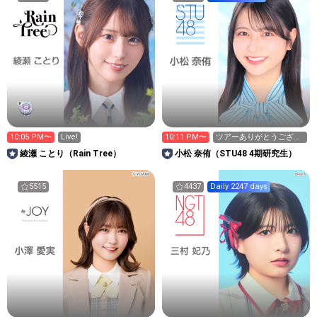
10:05 PM〜
Live!
10:11 PM〜
ツアーありがとうござい
ました！
綾瀬 ことり（Rain Tree）
小松 奈侑（STU48 4期研究生）
5515
4437
Daily 2247 days