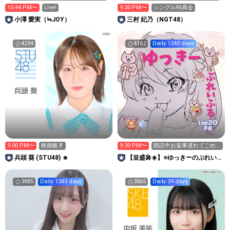
10:44 PM〜
Live!
9:30 PM〜
シングル特典会
小澤 愛実（≒JOY）
三村 妃乃（NGT48）
4234
4162
Daily 1240 days
20
top
声優
9:00 PM〜
晩御飯🥬
9:30 PM〜
朗読中お返事遅れてごめ
んね！内緒話をどうぞ♫
兵頭 葵 (STU48) ☻
【並盛🎤☀️】⭐️ゆっきーのぷれいふ
るーむ⭐️笑っておやすみ
3885
Daily 1383 days
3865
Daily 39 days