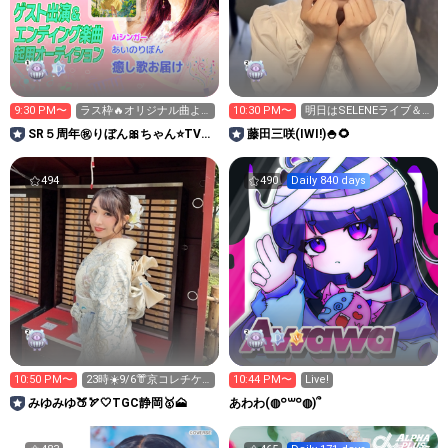
9:30 PM〜
ラス枠🔥オリジナル曲よ
10:30 PM〜
明日はSELENEライブ＆
届け✨️
大特典会👘🎶
SR５周年㊗️りぼん🎀ちゃん⭐️TVで
藤田三咲(IWI!)🍚🌻
楽曲を‼️
494
490
Daily 840 days
10:50 PM〜
23時☀️9/6👘京コレチケ
10:44 PM〜
Live!
ット発売🎫
みゆみゆ🍑🏹🤍TGC静岡🥇🗻
あわわ(◍꒪꒳​꒪◍)՞