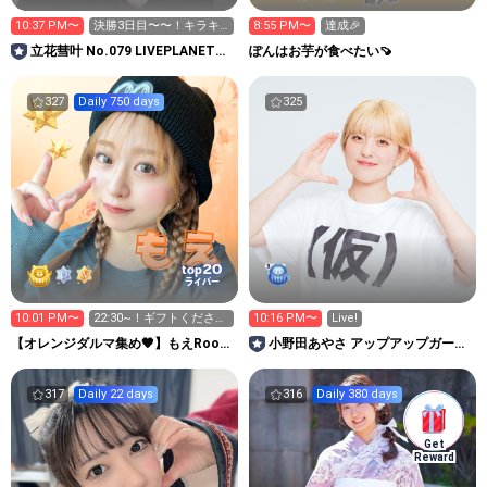
10:37 PM〜
決勝3日目〜〜！キラキ
8:55 PM〜
達成🎉
ラお願いします^>𐋣<^
立花彗叶 No.079 LIVEPLANET新
ぽんはお芋が食べたい🍠
アイドルAD
327
Daily 750 days
325
20
top
ライバー
10:01 PM〜
22:30~！ギフトください
10:16 PM〜
Live!
🎁
【オレンジダルマ集め🧡】もえRoom
小野田あやさ アップアップガール
🐹🍓応援感謝🩷
ズ（仮）
317
Daily 22 days
316
Daily 380 days
Get
Reward