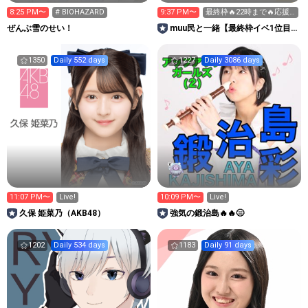
8:25 PM〜
# BIOHAZARD
9:37 PM〜
最終枠🔥22時まで🔥応援
お願いします😭
ぜんぶ雪のせい！
muu民と一緒【最終枠イベ1位目
標🔥🔥🔥お休み中🥹】
1350
Daily 552 days
1227
Daily 3086 days
11:07 PM〜
Live!
10:09 PM〜
Live!
久保 姫菜乃（AKB48）
強気の鍛治島🔥🔥😑
1202
Daily 534 days
1183
Daily 91 days