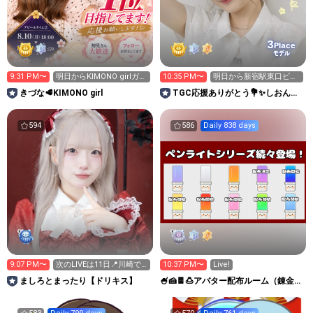
3
Place
モデル
9:31 PM〜
明日からKIMONO girlガチ
10:35 PM〜
明日から新宿駅東口ビジ
イベ！！
ョン広告1週間！✨
きづな🥩KIMONO girl
TGC応援ありがとう💐✨しおん🧶
🤎
594
586
Daily 838 days
9:07 PM〜
次のLIVEは11日📍川崎で
10:37 PM〜
Live!
す！
ましろとまったり【ドリキス】
🍧🍰🍫🍮アバター配布ルーム（錬金術
師ミル）