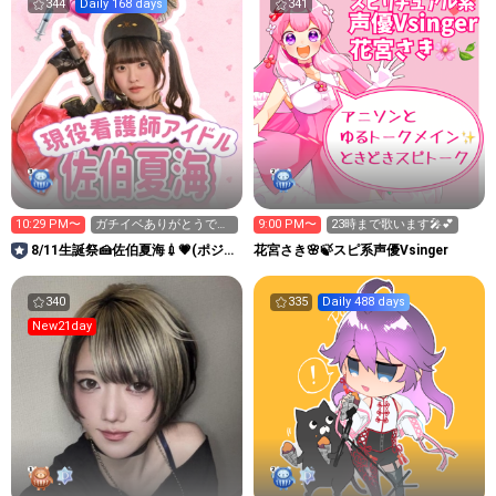
344
Daily 168 days
341
10:29 PM〜
ガチイベありがとうでし
9:00 PM〜
23時まで歌います🎤💕
た😭
8/11生誕祭🍰佐伯夏海💉💗(ポジテ
花宮さき🌸🍃スピ系声優Vsinger
ィブモンスター)
340
335
Daily 488 days
New21day