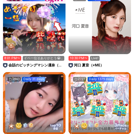
8:01 PM〜
イベ一位🥇ありがとう😭
10:30 PM〜
Live!
😭😭😭😭
会話のピッチングマシン凜奈（廃
河口 夏音（≠ME）
人）🏠👻
2843
Daily 31 days
2727
Daily 1379 days
3
10
top
Place
俳優
バーチャル