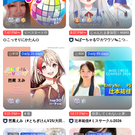
10
top
芸人
7:47 PM〜
イベスタート‎🩷
8:07 PM〜
じゃんたま参加型！46845
🍊こっそりにかたん🍊
🦦ばーちゃる‎🤍カワウソ🦦こつめ
とおしゃべりするお部屋
818
Daily 25 days
804
Daily 89 days
30
top
バーチャル
9:01 PM〜
# 歌
10:17 PM〜
投票してくれないと夢に
出ます🧟‍♀️🧟‍♀️
芭蕉えみ（#とちぎけんV25/大田
辻本祐佳#ミスサークル2026
原市担当）
785
Daily 606 days
758
Daily 226 days