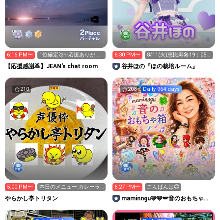
2
Place
バーチャル
6:16 PM〜
1位確定🥇✨応援ありがと
6:30 PM〜
8/11(火)恵比寿🎤19：05
うございました🙇🙇
～
【応援感謝🙇】JEAN's chat room
谷井ほの『ほの栽培ルーム』
210
208
Daily 964 days
5:00 PM〜
本日のメニュー:カレーラ
6:27 PM〜
こんばんは😊
イス🍛🥄
やらかし亭トリタン
maminngu🩷🩵🪽音のおもちゃ箱
🍀いつもありがとう❣️