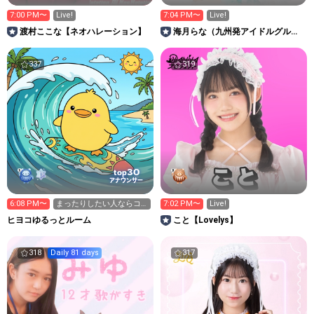
7:00 PM〜
Live!
7:04 PM〜
Live!
渡村ここな【ネオハレーション】
海月らな（九州発アイドルグルー
プLinQ）
337
319
30
top
アナウンサー
6:08 PM〜
まったりしたい人ならコ
7:02 PM〜
Live!
ーコ❣️
ヒヨコゆるっとルーム
こと【Lovelys】
318
Daily 81 days
317