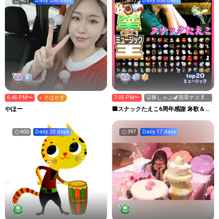
409
Daily 358 days
405
Daily 836 days
20
top
ミュージック
6:46 PM〜
♪ そばかす
7:05 PM〜
🐷豚しゃぶ🍆翡翠ナス🥬
🥦︎🍅温野菜
やほー
🟪スナックたえこ6周年感謝 🎤歌＆ウ
クレレ弾き語り✨️
400
Daily 20 days
397
Daily 17 days