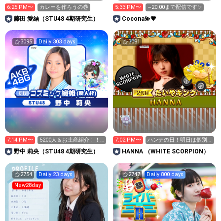
6:25 PM〜
カレーを作ろうの巻
5:33 PM〜
~20:00まで配信です✨
藤田 愛結（STU48 4期研究生）
Cocona💫💗
3095
Daily 303 days
3081
7:14 PM〜
5200人＆お土産紹介！！‎
7:02 PM〜
ハンナの日！明日は個別
🤍➞🩷
握手会！当日販売あるよ
野中 莉央（STU48 4期研究生）
HANNA （WHITE SCORPION）
2754
Daily 23 days
2747
Daily 800 days
New28day