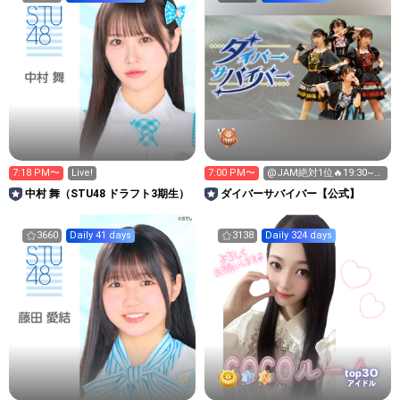
7:18 PM〜
Live!
7:00 PM〜
@JAM絶対1位🔥19:30~ｽ
ﾀﾗｼﾞやる気ご飯
中村 舞（STU48 ドラフト3期生）
‪ダイバーサバイバー【公式】
3660
Daily 41 days
3138
Daily 324 days
30
top
アイドル