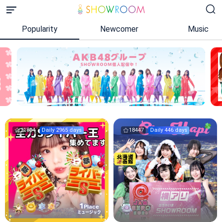
Popularity
Newcomer
Music
21804
Daily 2965 days
18447
Daily 446 days
1
Place
ミュージック