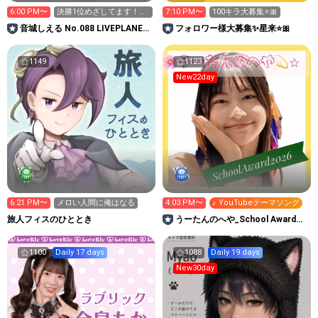
6:00 PM〜
決勝1位めざしてます！今
7:10 PM〜
100キラ大募集⭐️🎀
日Ptは1.2倍です‼️
音城しえる No.088 LIVEPLANET
フォロワー様大募集✨星来⭐️🎀
新アイドルAD
1149
1123
New22day
6:21 PM〜
メロい人間に俺はなる
4:03 PM〜
♪ YouTubeテーマソング
旅人フィスのひととき
うーたんのへや_School Award
2026
1100
Daily 17 days
1088
Daily 19 days
New30day