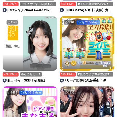
6:30 PM〜
1.2倍dayです！応援よろ
6:51 PM〜
R王全力募集👑22時迄！明
しくお願いします😊
日神宮花火ステージ！
Sera🤍🫧_School Award 2026
I NOU(MAYA)☺︎︎︎︎💓【R決勝】力合
わせて🤝
1547
1504
Daily 2574 days
1
Place
俳優
7:30 PM〜
ゆらにちわー！
6:07 PM〜
R集めてます❣️料理配信❣️夏
バテ対策
飯田 ゆら（SKE48 研究生）
Rリーグ❤️‍🔥仲沢のあ⛴໒꒱· ﾟ🌈
1483
Daily 3515 days
1436