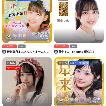
10
top
アイドル
7:14 PM〜
Live!
7:18 PM〜
Live!
⛩🐶葵乃まみとルルとまーみん谷
田中 れい（NMB48 研究生）
の仲間たち🌻
1257
1170
Daily 775 days
New22day
10
top
モデル