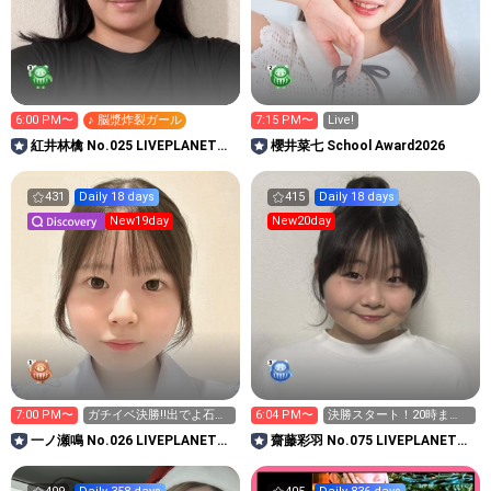
6:00 PM〜
♪ 脳漿炸裂ガール
7:15 PM〜
Live!
紅井林檎 No.025 LIVEPLANET新
櫻井菜七 School Award2026
アイドルAD
431
Daily 18 days
415
Daily 18 days
New19day
New20day
7:00 PM〜
ガチイベ決勝‼️出でよ石油
6:04 PM〜
決勝スタート！20時ま
王👑✨
で！
一ノ瀬鳴 No.026 LIVEPLANET新
齋藤彩羽 No.075 LIVEPLANET新
アイドルAD
アイドルAD