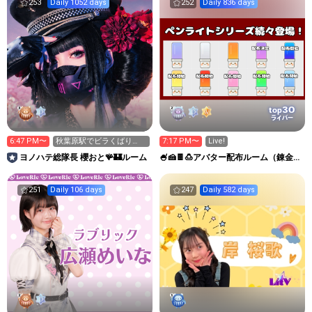
253
Daily 1052 days
252
Daily 836 days
30
top
ライバー
6:47 PM〜
秋葉原駅でビラくばり
7:17 PM〜
Live!
中！本日秋葉原でライブ
ヨノハテ総隊長 櫻おと🪸🏰ルーム
🍧🍰🍫🍮アバター配布ルーム（錬金術
もあるよ
師ミル）
251
Daily 106 days
247
Daily 582 days