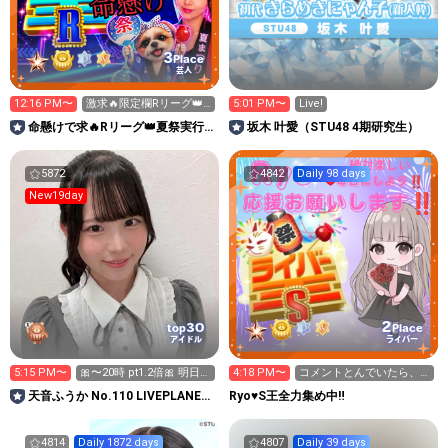
3
Place
芸人
12:16 PM〜
激求🔥限定欄Rリーグ👑0
5:01 PM〜
Live!
時～枠に来れる方ギフト
命懸けで求🔥Rリーグ👑夏祭実行
坂木 叶愛（STU48 4期研究生）
温存
委員長🎆こがちゃんのちばります
5872
4842
Daily 98 days
New19day
2
30
top
Place
アイドル
ライバー
5:15 PM〜
🎀〜20時 pt1.2倍🎀 明日8
4:18 PM〜
コメントとんでいたら、
時〜やります🍀
みんなごめんね
天音ふうか No.110 LIVEPLANET
Ryo♥️S王全力集め中‼️
新アイドルAD
4814
Daily 1872 days
4807
Daily 39 days