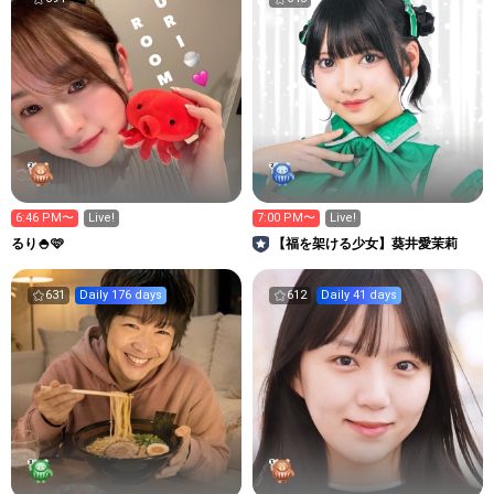
6:46 PM〜
Live!
7:00 PM〜
Live!
るり🍚🩷
【福を架ける少女】葵井愛茉莉
631
Daily 176 days
612
Daily 41 days