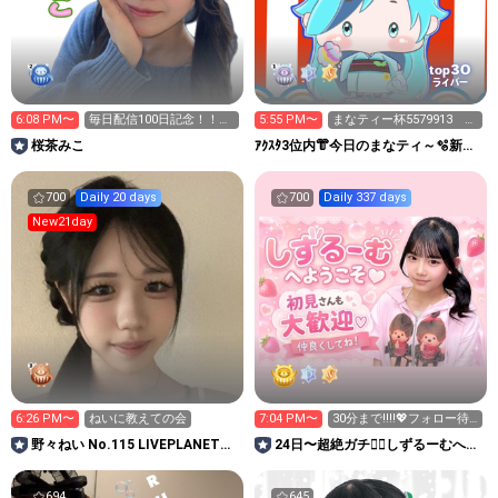
30
top
ライバー
6:08 PM〜
毎日配信100日記念！！あ
5:55 PM〜
まなティー杯5579913 三
りがとう祭り🎀🥹
麻東風 参加自由
桜茶みこ
ｱｸｽﾀ3位内👘今日のまなティ～🫧新ア
バ🀄8/7-8三麻大会
700
Daily 20 days
700
Daily 337 days
New21day
6:26 PM〜
ねいに教えての会
7:04 PM〜
30分まで‼️‼️💖フォロー待
ってます🥹
野々ねい No.115 LIVEPLANET新
24日〜超絶ガチ❤️‍🔥しずるーむ️へよ
アイドルAD
うこそ🫧🍓
694
645