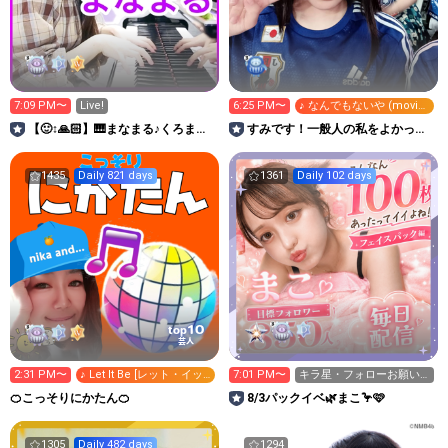
7:09 PM〜
Live!
6:25 PM〜
♪ なんでもないや (movie
ver.)
【🙂‍↕️🙏🏻】🎹まなまる♪くろまる
すみです！一般人の私をよかった
〇むらさきまる〇
ら応援してくれませんか？
1435
Daily 821 days
1361
Daily 102 days
10
top
芸人
2:31 PM〜
♪ Let It Be [レット・イッ
7:01 PM〜
キラ星・フォローお願い
ト・ビー]
します🦩🩷
🍊こっそりにかたん🍊
8/3パックイベ🌿まこ🦩🩷
1305
Daily 482 days
1294