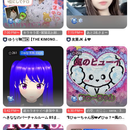
7:00 PM〜
キラキラ星･紫陽花お願い
7:15 PM〜
あと2名さまー
します！
ゆうり🌺🇹🇼【THE KIMONO
友菜JK 🎸🩵
girl2026】
261
Daily 836 days
255
5:42 PM〜
超カラオケイベ参加中 87
6:30 PM〜
の空、だここ、sera、3
曲から
パ、係長、真猫、川新
へきななのバーチャルルーム B5まで
🦿ひゅーちゃん🚰❤️‍🩹ひゅ？⚰️風のヒ
70,750pt
ューイ