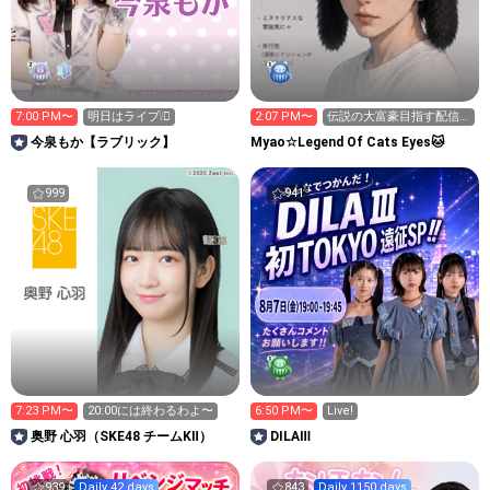
7:00 PM〜
明日はライブ❕🫪
2:07 PM〜
伝説の大富豪目指す配信
２日目
今泉もか【ラブリック】
Myao☆Legend Of Cats Eyes🐱
999
941
7:23 PM〜
20:00には終わるわよ〜
6:50 PM〜
Live!
奥野 心羽（SKE48 チームKⅡ）
DILAⅢ
939
Daily 42 days
843
Daily 1150 days