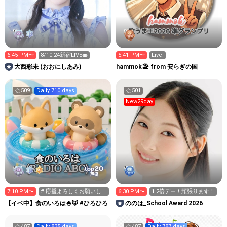
6:45 PM〜
8/10.24新宿LIVE🍣
5:41 PM〜
Live!
大西彩未 (おおにしあみ)
hammok🏖️ from 安らぎの国
509
Daily 710 days
501
New29day
20
top
声優
7:10 PM〜
# 応援よろしくお願いしま
6:30 PM〜
1.2倍デー！頑張ります！
す
【イベ中】食のいろは🍚🦊 #ひろひろ
ののは_School Award 2026
487
Daily 835 days
487
Daily 787 days