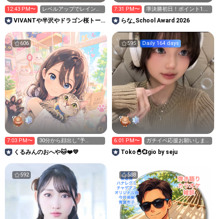
12:43 PM〜
レベルアップでレインボ
7:31 PM〜
準決勝初日！ポイント1.2
ースターもらってね😊
倍デー！✨️
VIVANTや半沢やドラゴン桜トー
らな_School Award 2026
ク大歓迎｜長時間配信
606
595
Daily 164 days
7:03 PM〜
30分から顔出し“予
6:01 PM〜
ガチイベ応援お願いしま
定”！！
す📣❤️‍🔥「Toko🐣💞」
くるみんのおへや🐱❤️💛
Toko🐣💞gio by seju
592
588