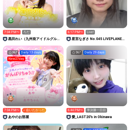
7:04 PM〜
ろだ
6:17 PM〜
Live!
黒田れい（九州発アイドルグルー
星宮なぎさ No.045 LIVEPLANET
プLinQ）
新アイドルAD
367
Daily 13 days
367
Daily 29 days
New27day
7:04 PM〜
♪ 会いたかった
6:44 PM〜
準決勝一日目
あやのお部屋
愛_LAST20's in Okinawa