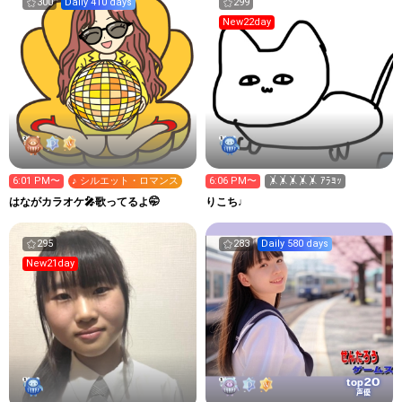
300
Daily 410 days
299
New22day
6:01 PM〜
♪ シルエット・ロマンス
6:06 PM〜
🤸🤸🤸🤸🤸 ｱﾗﾖｯ
はながカラオケ🎤歌ってるよ🤭
りこち♩
295
283
Daily 580 days
New21day
20
top
声優