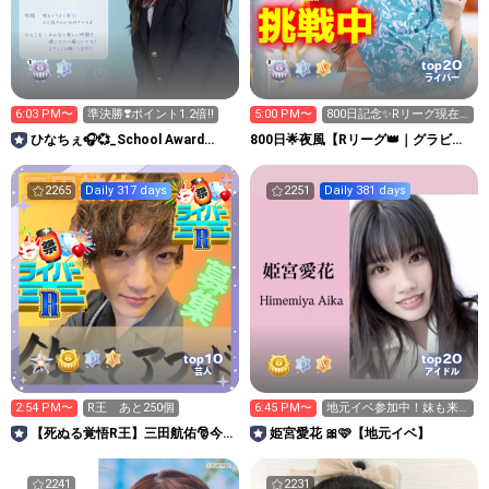
20
top
ライバー
6:03 PM〜
準決勝❣️ポイント1.2倍‼️
5:00 PM〜
800日記念✨Rリーグ現在4
位🔥全力集め中🔥
ひなちぇ🎧💞_School Award
800日🌟夜風【Rリーグ👑｜グラビア
2026
プレス写真集イベ中】
2265
Daily 317 days
2251
Daily 381 days
10
20
top
top
芸人
アイドル
2:54 PM〜
R王 あと250個
6:45 PM〜
地元イベ参加中！妹も来
てます👧🏻
【死ぬる覚悟R王】三田航佑🎅今
姫宮愛花 🎀🩷【地元イベ】
年こそアワード！
2241
2231