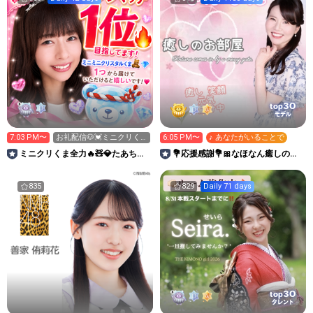
30
top
モデル
7:03 PM〜
お礼配信🐶💓ミニクリく
6:05 PM〜
♪ あなたがいることで
ま欲しいです🧸💎🔥🔥🔥
ミニクリくま全力🔥🧸💎たあちゃ
💐応援感謝💐🎀なほなん癒しのお
んルーム🧸💚
部屋🧸🌷🌺
835
829
Daily 71 days
30
top
タレント