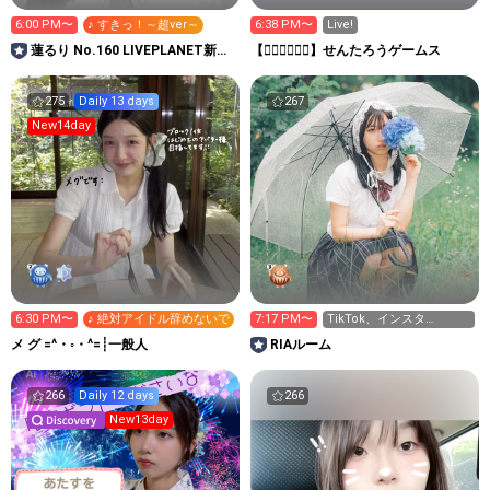
6:00 PM〜
♪ すきっ！～超ver～
6:38 PM〜
Live!
蓮るり No.160 LIVEPLANET新ア
【👉🏻🚋🚋👈🏻】せんたろうゲームス
イドルAD
275
Daily 13 days
267
New14day
6:30 PM〜
♪ 絶対アイドル辞めないで
7:17 PM〜
TikTok、インスタ
▶︎ria_n_910
メ グ =^・◦・^=┊︎一般人
RIAルーム
266
Daily 12 days
266
New13day