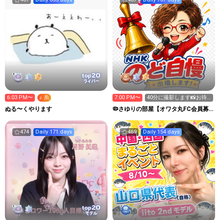
20
top
ライバー
6:03 PM〜
♪ 糸
7:00 PM〜
40分に撮影します📸お待
ちくださいね😘
ぬる〜くやります
🦠さゆりの部屋【オワタ丸FC会員募
集中❣️】埋もれた昭和歌謡
474
Daily 171 days
469
Daily 154 days
20
top
モデル