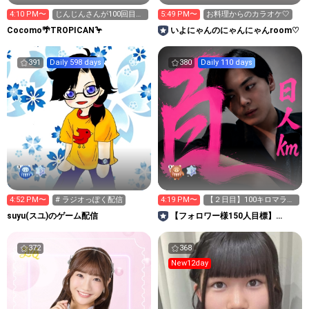
4:10 PM〜
じんじんさんが100回目の
5:49 PM〜
お料理からのカラオケ‎🤍
訪問🎉
Cocomo🌴TROPICAN🦩
いよにゃんのにゃんにゃんroom♡
391
Daily 598 days
380
Daily 110 days
4:52 PM〜
# ラジオっぽく配信
4:19 PM〜
【２日目】100キロマラソ
ン 頑張りま〜す🎉
suyu(スユ)のゲーム配信
【フォロワー様150人目標】
JUNON 仲野流生👽🩷
372
368
New12day