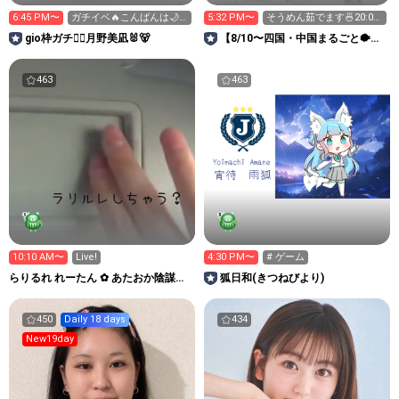
6:45 PM〜
ガチイベ🔥こんばんは🌙*·̩͙
5:32 PM〜
そうめん茹でます🍜20:00
いっぱいお話🎀🎶
まで！
gio枠ガチ❤️‍🔥月野美凪🐰🐻️
【8/10〜四国・中国まるごと🐡】
M!ca✨iito2nd
463
463
10:10 AM〜
Live!
4:30 PM〜
# ゲーム
らりるれ れーたん ✿ あたおか陰謀論
狐日和(きつねびより)
者？
450
Daily 18 days
434
New19day