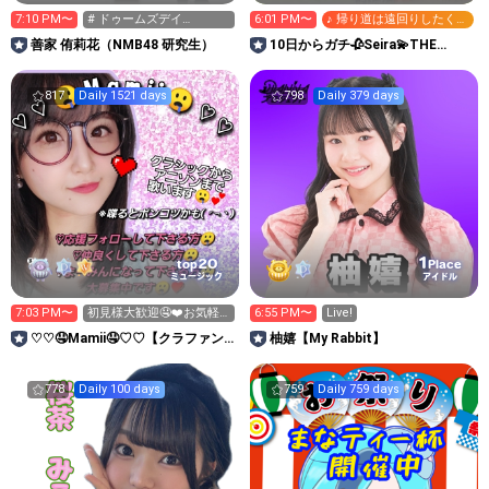
7:10 PM〜
# ドゥームズデイ
6:01 PM〜
♪ 帰り道は遠回りしたくな
✖️NMB11期生
る
善家 侑莉花（NMB48 研究生）
10日からガチ🥀Seira💫THE
KIMONO girl
817
Daily 1521 days
798
Daily 379 days
1
20
top
Place
ミュージック
アイドル
7:03 PM〜
初見様大歓迎🤤❤️お気軽ﾌ
6:55 PM〜
Live!
ｫﾛｰｺﾒ下さい🤤❤️
♡♡🤤Mamii🤤♡♡【クラファン
柚嬉【My Rabbit】
挑戦中❤️‍🔥愛の大海】
778
Daily 100 days
759
Daily 759 days