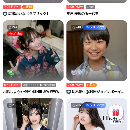
7:07 PM〜
♪ 正解
7:00 PM〜
Live!
広瀬めいな【ラブリック】
💛岸 桜歌のるーむ💛
244
240
Daily 89 days
New1day
6:44 PM〜
X@anone_kimihane
7:00 PM〜
♪ 花束
お話しよう♥️ 📢9/14SHIBUYA WWW
鈴木励生@39回ジュノンボーイ挑
ワンマン
戦中！
239
235
Daily 38 days
Get
Reward