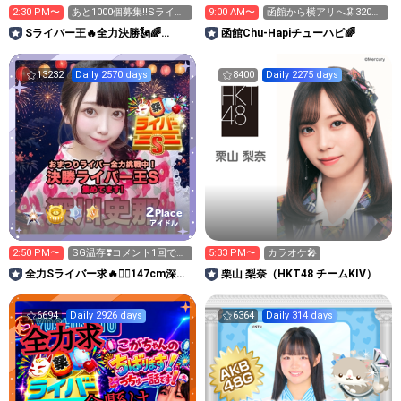
2:30 PM〜
あと1000個募集‼️Sライバ
9:00 AM〜
函館から横アリへ🦑320万
ー王👑投げれます！
pt目標！キラ星求！
Sライバー王🔥全力決勝🗽🌈
函館Chu-Hapiチューハピ🌈
Annnnnaの空⛱
13232
Daily 2570 days
8400
Daily 2275 days
2
Place
アイドル
2:50 PM〜
SG温存❣️コメント1回で無
5:33 PM〜
カラオケ🎤
料の S求🧡
全力Sライバー求🔥❤️‍🔥147cm深川
栗山 梨奈（HKT48 チームKIV）
史那のルーム🐸🎈
6694
Daily 2926 days
6364
Daily 314 days