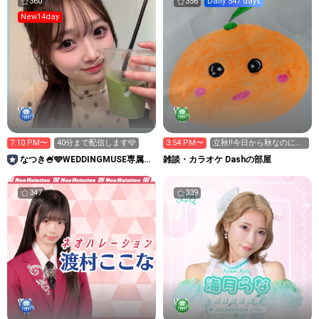
360
356
Daily 547 days
New14day
7:10 PM〜
40分まで配信します🩵
3:54 PM〜
立秋‼️今日から秋なのに暑
い💦ミッションにどうぞ
なつき🍧🩵WEDDINGMUSE専属モ
雑談・カラオケ Dashの部屋
デルオーディション中
347
339