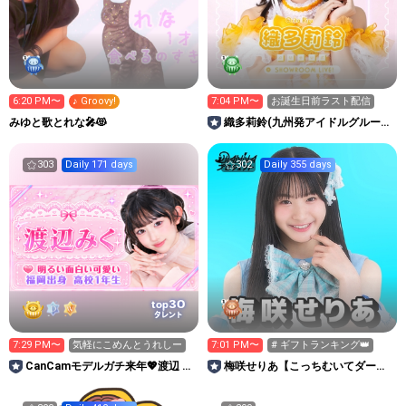
6:20 PM〜
♪ Groovy!
7:04 PM〜
お誕生日前ラスト配信
みゆと歌とれな🎤😻
織多莉鈴(九州発アイドルグループ
LinQ)
303
Daily 171 days
302
Daily 355 days
30
top
タレント
7:29 PM〜
気軽にこめんとうれしー
7:01 PM〜
# ギフトランキング👑
CanCamモデルガチ来年💖渡辺 み
梅咲せりあ【こっちむいてダーリ
く (WNB39) 🐰🍓
ン】