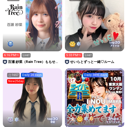
20
top
アイドル
6:16 PM〜
Live!
5:33 PM〜
Live!
百瀬 紗菜（Rain Tree）ももせす
せいらとずっと一緒♡ルーム
ずな
1657
Daily 24 days
1577
Daily 3495 days
New25day
3
30
top
Place
俳優
ミュージック