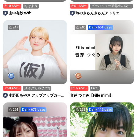
8:10 AM〜
おはよう
8:01 AM〜
ビーバイユー研修生の花園
玲です！
山中有紗🐬💝
玲のきゅんきゅんアトリエ
247
240
Daily 651 days
7:58 AM〜
メイクｼﾃﾏｽ(*^^*)
8:16 AM〜
Live!
小野田あやさ アップアップガール
音芽 つぐみ【Fille mimi】
ズ（仮）
224
Daily 678 days
223
Daily 113 days