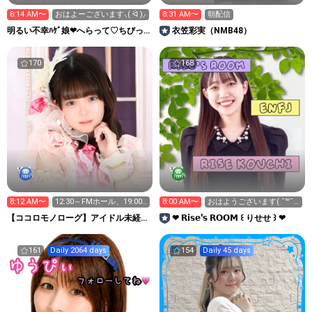
8:14 AM〜
おはよーございます⸜( ᐛ )⸝
8:31 AM〜
朝配信
明るい不幸ﾊｹﾞ娘❤へらって♡ちびっ
衣笠彩実（NMB48）
こ~1000日後も生きる
170
168
8:12 AM〜
12:30～FMホール、19:00
8:00 AM〜
おはようございます( ¯꒳​¯
～五反田g4
)ᐝ
【ココロモノローグ】アイドル未経験
❤︎ 𝗥𝗶𝘀𝗲'𝘀 𝗥𝗢𝗢𝗠 ꒰ りせせ ꒱ ❤︎
0からスタート🐏
161
Daily 2064 days
154
Daily 45 days