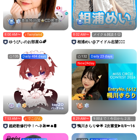
8:00 AM〜
♪ fairyland
8:02 AM〜
メイク＆雑談💄😛
ゆうぴぃのお部屋🌰🌈
相浦めい@アイドル志望🙋🏻‍♀️
135
Daily 484 days
132
Daily 23 days
New24day
20
top
バーチャル
7:53 AM〜
♪ でこぴん
8:29 AM〜
9:00まで！今日から２次審
査！！
超絶歌修行中！ヘネ🎤👑🔥🛢
鴨川きらり💎🌟 2次審査▶️8/8〜16