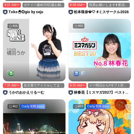
8:01 AM〜
ガチイベ最終日❗️応援お願
8:08 AM〜
投票お願いします⬇️ 配信
いします📣❤️‍🔥
9:00まで！☀️
Toko🐣💞gio by seju
松本珠奈💎🤍 #ミスサークル2026
466
465
7:31 AM〜
名古屋でアイドルしてます
8:00 AM〜
イベ明日から‼️ギフト貯め
🩵
ておいて‼️
うかのおかえりるーむ
林春花【ミスマガ2027】ベスト20
イベント中
462
Daily 838 days
459
Daily 838 days