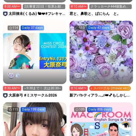
8:00 AM〜
2次審査2日目！投票お願
8:10 AM〜
クラッカー🎉444個集めて
いします！！
ます✨✨✨
太田徠未(くるみ) 🐿❤️#フレキャ
君と、鼻歌と、ばにらん と。
ン2026
114
Daily 37 days
113
Daily 47 days
8:30 AM〜
~9:30まで！ 次は20:30~
8:10 AM〜
♪ スパークル (movie ver.)
大原奈弓 #ミスサークル2026
新アバ✨ティアラ𓂃𓈒𓏸︎︎︎︎👑︎💕︎もしかして
秘書？
111
Daily 199 days
109
Daily 806 days