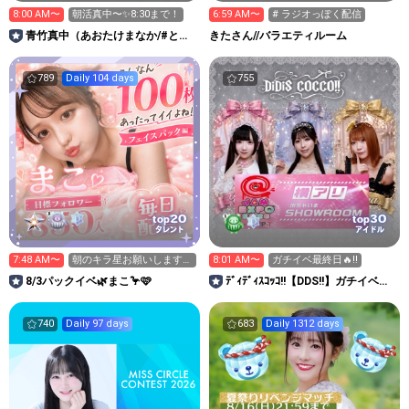
8:00 AM〜
朝活真中〜✨8:30まで！
6:59 AM〜
# ラジオっぽく配信
青竹真中（あおたけまなか/#とち
きたさん//バラエティルーム
ぎけんV25/栃木県佐野市）
789
Daily 104 days
755
20
30
top
top
タレント
アイドル
7:48 AM〜
朝のキラ星お願いします
8:01 AM〜
ガチイベ最終日🔥‼️
👶🏻💗
8/3パックイベ🌿まこ🦩🩷
ﾃﾞｨﾃﾞｨｽｺｯｺ!!【DDS!!】ガチイベ参
加中‼️
740
Daily 97 days
683
Daily 1312 days