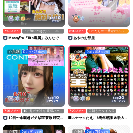
10
top
モデル
7:40 AM〜
上に追いつきたい！10:00
8:00 AM〜
♪ わたしの一番かわいいと
迄、次12:50🦖👊
ころ
Mare🦖👊「iito専属」みんなで表
あやのお部屋
紙、そして上位へ！
1178
Daily 427 days
905
Daily 838 days
10
20
top
top
アナウンサー
ミュージック
7:01 AM〜
10~超ガチ🍑🥇 黄緑ハー
7:20 AM〜
⏰朝うたタイム⏰
ト💚あつめてます
10日〜念願超ガチ🥇❤️‍🔥蓑原 晴花
🟪スナックたえこ6周年感謝 🎤歌＆ウ
☕️🥛ぱるたん
クレレ弾き語り✨️
875
Daily 91 days
868
Daily 789 days