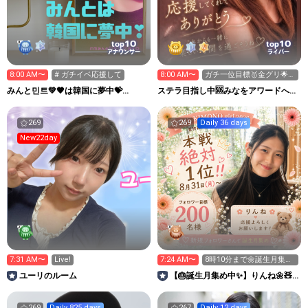
10
10
top
top
アナウンサー
ライバー
8:00 AM〜
# ガチイベ応援して
8:00 AM〜
ガチ一位目標🥇金グリ🌟新
ギフト🎁集め中✨🌻
みんと민트💚🤎は韓国に夢中💝
ステラ目指し中🆘みなをアワードへ連
FM310
れてって😭🙏
269
269
Daily 36 days
New22day
7:31 AM〜
Live!
7:24 AM〜
8時10分まで🌼誕生月集め
てます🧸
ユーリのルーム
【🎂誕生月集め中✨】りんね🌼🧸
KIMONOgirl2026
269
Daily 825 days
267
Daily 12 days