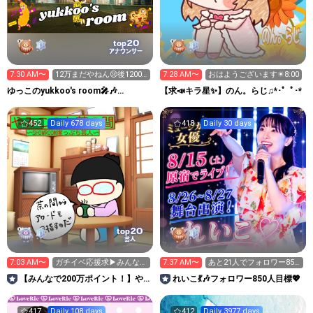
20
top
アナウンサー
7:30 AM〜
12万まだやねん😢後12000
7:28 AM〜
おはようございます☀8:00
くらい🙏
ゆっこのyukkoo's room🎤🎶
【求📣キラ星✨】のん。らじ♫*･゜ﾟ･*
#OWTM
452
Daily 678 days
418
Daily 30 days
20
top
芸人
7:03 AM〜
ガチイベ応援求▶︎みんなで
7:37 AM〜
あと21人でフォロワー850
豪華カタログギフト！
人💖50曲まで20！
【みんなで200万ポイント！】や
れいこ💃🎶フォロワー850人目標💖
みこのお茶の間🍠👓
417
Daily 108 days
412
Daily 3977 days