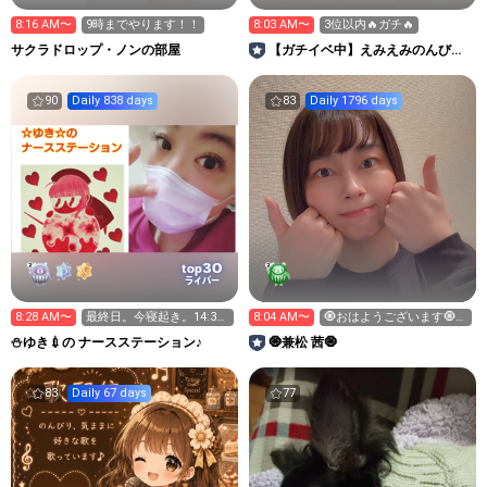
8:16 AM〜
9時までやります！！
8:03 AM〜
3位以内🔥ガチ🔥
サクラドロップ・ノンの部屋
【ガチイベ中】えみえみのんびり
ROOM🫧‎🤍
90
Daily 838 days
83
Daily 1796 days
30
top
ライバー
8:28 AM〜
最終日。今寝起き。14:30
8:04 AM〜
🧿おはようございます🧿
と21:30コソコソ
8:45まで
⛄ゆき💉の ナースステーション♪
🧿兼松 茜🧿
83
Daily 67 days
77