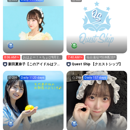
8:06 AM〜
おはよー！🔅ちょぴ8月29
7:40 AM〜
仙台遠征‼️恒例配信‼️
日無銭ライブ！予約まち
新田夏奈子【このアイドルはフィ
Quest Ship 【クエストシップ】
クションです。】
299
Daily 1120 days
298
Daily 157 days