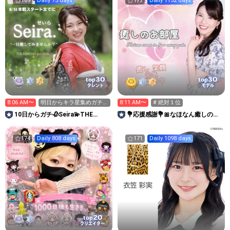
189
Daily 73 days
177
Daily 1152 days
30
30
top
top
タレント
モデル
8:06 AM〜
明日からキラ星集めガチイ
8:11 AM〜
# 絶対１位
ベ‼️
10日からガチ🥀Seira💫THE
💐応援感謝💐🎀なほなん癒しのお
KIMONO girl
部屋🧸🌷🌺
174
Daily 808 days
171
Daily 1098 days
20
top
クリエイター