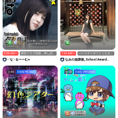
69
68
8:08 AM〜
寝坊フラグ回収、申し訳あ
7:55 AM〜
バースデーギフトください
りませんでした🙇
🥺
-`な´-るーーむ⭐︎
なみの放課後_School Award
2026
66
Daily 46 days
58
Daily 394 days