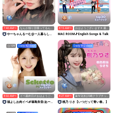
30
top
ミュージック
7:40 AM〜
なんか独り言喋ってるんだ
8:15 AM〜
おはようございます☀ 最
なーって思いながら聞いて
終日！次枠21:05〜
やーちゃんるーむ@一人暮らし準
MAC ROOM🎵English Songs & Talk
備中地雷系アイドル
109
Daily 82 days
108
Daily 912 days
20
top
アナウンサー
8:02 AM〜
イベ最終日🍖おはようござ
8:27 AM〜
🎤9/2(水)川崎クラブチッ
います☀
タ🌸ワンマンライブ🌸
福よしお肉イベ🍖塚島朱音/あーに
桃乃 りさ【いつだって青い春。】
ゃ【SckettoPLUS】