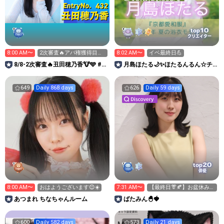
10
top
クリエイター
8:00 AM〜
2次審査🔥アバ権獲得目指
8:02 AM〜
イベ最終日💪
したい！9:00まで
8/8-2次審査🔥丑田穂乃香🐮🩵 #ミ
月島ほたる🌙✨ほたるんるん☆チ
スサークル2026
ャンネル
649
Daily 868 days
626
Daily 59 days
20
top
俳優
8:00 AM〜
おはようございます😊☀️
7:31 AM〜
【最終日👘🍂】お盆休みは
なにしますか？
あつまれ ちなちゃんルーム
ばたみん🐣🍓
600
Daily 582 days
573
Daily 21 days