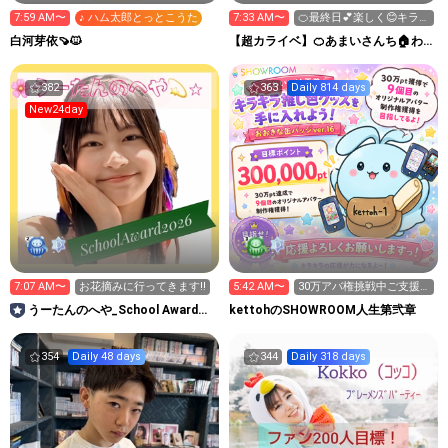
7:59 AM〜
♪ ハム太郎とっとこうた
7:33 AM〜
🍊最終日💕楽しく😊キラキ
ラくださいませ🙇‍♀️
白河芽依🍠🐱
【超カライベ】🍊あまいさんち🏠わ
んだふるDAYS🍀︎
382
363
Daily 814 days
New24day
7:07 AM〜
お花摘みに行ってきます‼️
5:42 AM〜
30万アバ権挑戦中ご支援
お願い致します(>人<;)
うーたんのへや_School Award
kettohのSHOWROOM人生第弐章
2026
354
Daily 48 days
344
Daily 318 days