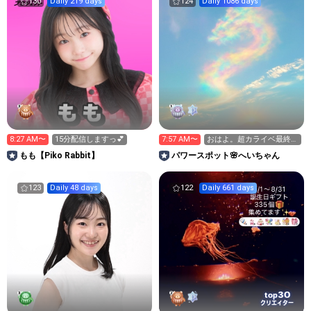
130
Daily 219 days
124
Daily 1086 days
8:27 AM〜
15分配信しますっ💕
7:57 AM〜
おはよ。超カライベ最終
日‼️
もも【Piko Rabbit】
パワースポット🌸へいちゃん
123
Daily 48 days
122
Daily 661 days
30
top
クリエイター