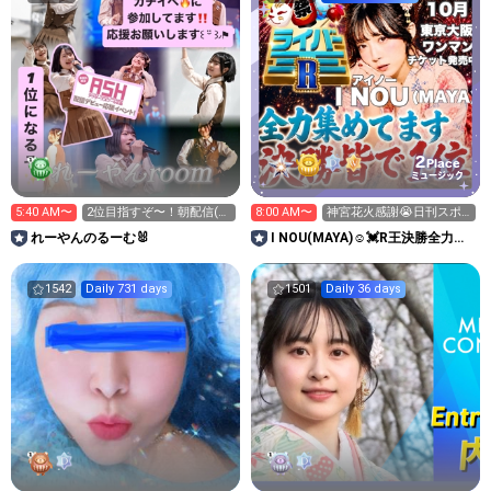
2
Place
ミュージック
5:40 AM〜
2位目指すぞ〜！朝配信(
8:00 AM〜
神宮花火感謝😭日刊スポ
˶˙ᵕ˙˶ )☀️
ーツ新聞買いに行く配信
れーやんのるーむ🐰
I NOU(MAYA)☺︎︎︎︎💓R王決勝全力挑
戦‼️
1542
Daily 731 days
1501
Daily 36 days