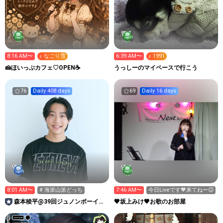
8:16 AM〜
♪ なごり雪
6:39 AM〜
♪ 1991
🍰ほいっぷカフェ♡OPEN☕️
うっしーのマイペースで行こう
76
Daily 408 days
69
Daily 16 days
8:01 AM〜
# 海派山派どっち
7:46 AM〜
今日Liveです🧡来てねー😉
森本稜平@39回ジュノンボーイ挑
🧡坂上みけ🧡お歌のお部屋
戦中！