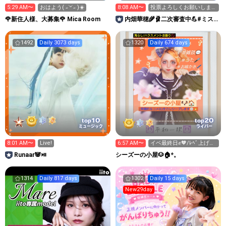
5:29 AM〜
おはよう( ˶˙ᵕ˙˶ )☀️
8:08 AM〜
投票よろしくお願いしま
す‼️ガチイベ〜💪🔥
🌹新住人様、大募集🌹 Mica Room
内畑華穂🌾🩰二次審査中💪#ミス
サークル2026
1492
Daily 3073 days
1320
Daily 674 days
10
20
top
top
ミュージック
ライバー
8:01 AM〜
Live!
6:57 AM〜
イベ最終日✊️🧡/ﾚﾍﾞ上げ歓
迎🫶
Runaar🐼⏯
シーズーの小屋🐶🏠️*。
1314
Daily 817 days
1302
Daily 15 days
New29day