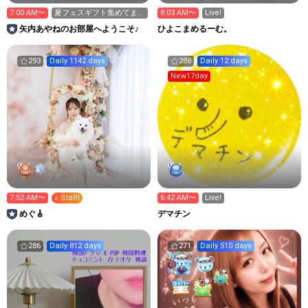
7:00 AM〜
夏フェスギフト集めてま
8:03 AM〜
Live!
す！
矢内あやねのお部屋へようこそ♪
ひよこまめるーむ。
293
Daily 1142 days
288
Daily 12 days
New17day
7:52 AM〜
♪ StaRt
6:42 AM〜
Live!
めぐ🎸
デマチン
286
Daily 812 days
271
Daily 510 days