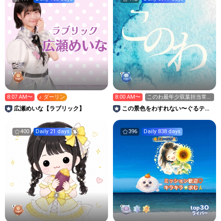
8:07 AM〜
♪ ダーリン
8:00 AM〜
このわ最年少双葉担当常葉
つむぎです🌱
広瀬めいな【ラブリック】
この景色をわすれない〜ぐるティ
ア/しゃるぷり/SS〜
400
Daily 21 days
396
Daily 838 days
30
top
ライバー