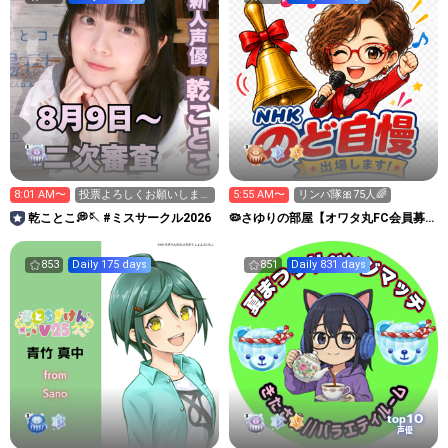
8:01 AM〜
投票よろしくお願いしま
5:55 AM〜
リンパ隊🎀75人🌈
す！！
乾ことこ💭🪡 #ミスサークル2026
🦠さゆりの部屋【オワタ丸FC会員募
集中❣️】埋もれた昭和歌謡
853
Daily 175 days
851
Daily 831 days
10
top
声優