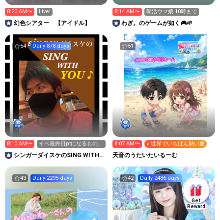
8:20 AM〜
Live!
8:14 AM〜
朝活ウマ娘 10時まで
幻色シアター 【アイドル】
54
Daily 878 days
51
8:10 AM〜
イベ最終日ptになるもの何
8:07 AM〜
♪ 世界でいちばん熱い夏
でもください🙏
シンガーダイスケのSING WITH
天音のうたいたいるーむ
YOU♪
43
Daily 2295 days
42
Daily 2486 days
Get
Reward