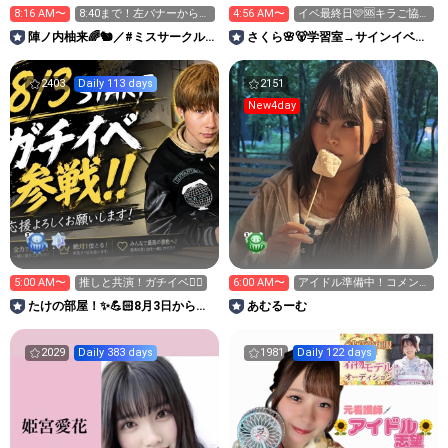
8:16 AM〜
8:40まで！左バナーから投
4:56 AM〜
イベ最終日🩷🆘️キラご協力
票お願いします！
宜しくお願いします🙇
陣ノ内柚来🌈🐿／#ミスサークル
さくら🌸🐻学習室→サインイベ最
2026
終日🩷
2403
Daily 113 days
2151
New4day
5:00 AM〜
推しと共演！ガチイベ❤️‍🔥
6:00 AM〜
アイドル準備中！コメント
待ってます> ̫ <♡
たけの部屋！✨️💪🏻8月3日からガ
あむるーむ
チ！💪🏻
2029
Daily 383 days
1981
Daily 122 days