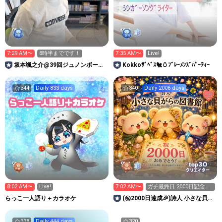
7:29 AM〜
8時半までです！
7:35 AM〜
Live!
坂本颯之介@39回ジュノンボーイ
Kokkoｻﾞﾍﾞｽ🐔🥚ﾌﾞﾚｰﾒﾝｽﾞﾊﾟｰﾃｨｰ
挑戦中！
344
Daily 833 days
340
Daily 2006 days
30
top
クリエイター
8:02 AM〜
Live!
7:02 AM〜
ガチ最終日 2000日記念に
特典を 20万越したい
らっこ一人語り＋カラオケ
(㊗️2000日達成🎉)詩人 小さな貝が
らの図書館🐚📖🐻
338
Daily 444 days
320