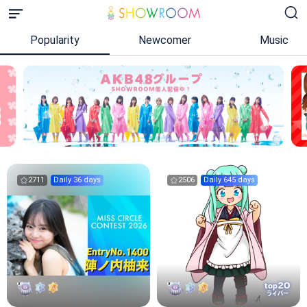
Popularity
Newcomer
Music
2711
Daily 36 days
2506
Daily 645 days
20
top
ライバー