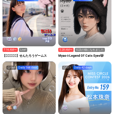
20
top
声優
7:16 AM〜
Live!
5:28 AM〜
伝説の猫になれました
【👉🏻🚋🚋👈🏻】せんたろうゲームス
Myao☆Legend Of Cats Eyes🐱
568
Daily 166 days
511
Daily 42 days