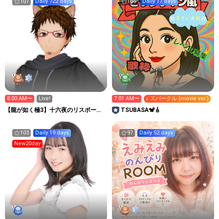
107
Daily 722 days
105
Daily 17 days
8:00 AM〜
Live!
7:01 AM〜
♪ スパークル (movie ver.)
【龍が如く極3】十六夜のリスポーン
TSUBASA🐒🎸
地点
103
Daily 19 days
97
Daily 52 days
New20day