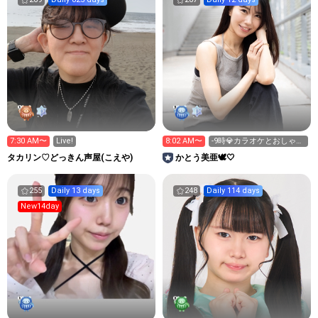
7:30 AM〜
Live!
8:02 AM〜
-9時💎カラオケとおしゃべ
り☺️
タカリン♡どっきん声屋(こえや)
かとう美亜🕊️🤍
255
Daily 13 days
248
Daily 114 days
New14day