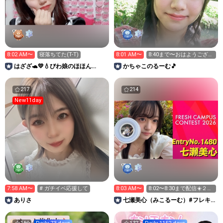
8:02 AM〜
寝落ちてた(T-T)
8:01 AM〜
8:40まで〜おはようござい
ます！雨です☔☔☔
はざざ🐢💛💧びわ娘のほほん
かちゃこのるーむ🎵
room“陌間彩花”
217
214
New11day
7:58 AM〜
# ガチイベ応援して
8:03 AM〜
8:02〜8:30まで配信☀️２次
審査ちゅう❣️
ありさ
七瀬美心（みこるーむ）#フレキ
ャン2026