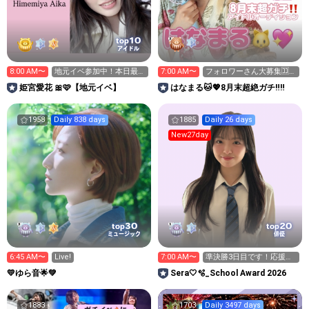
10
top
アイドル
8:00 AM〜
地元イベ参加中！本日最終
7:00 AM〜
フォロワーさん大募集🈁‼️
日
あと6人
姫宮愛花 🎀🩷【地元イベ】
はなまる🐱💖8月末超絶ガチ‼️‼️
1958
Daily 838 days
1885
Daily 26 days
New27day
30
20
top
top
ミュージック
俳優
6:45 AM〜
Live!
7:00 AM〜
準決勝3日目です！応援お
願いします☺️
💛ゆら音🌟💚
Sera🤍🫧_School Award 2026
1883
1703
Daily 3497 days