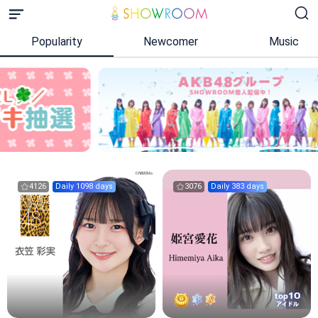
Popularity
Newcomer
Music
4126
Daily 1098 days
3076
Daily 383 days
10
top
アイドル