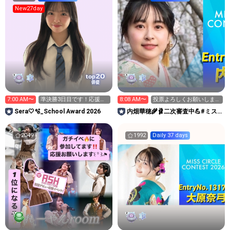
New27day
20
top
俳優
7:00 AM〜
準決勝3日目です！応援お
8:08 AM〜
投票よろしくお願いしま
願いします☺️
す‼️ガチイベ〜💪🔥
Sera🤍🫧_School Award 2026
内畑華穂🌾🩰二次審査中💪#ミス
サークル2026
2049
1992
Daily 37 days