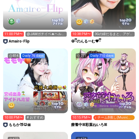
10
20
top
top
アイドル
モデル
11:00 PM〜
@JAMガチイベ🔥ヘルプ
10:38 PM〜
3Gの緑だるまと、アゲ⤴︎
🤍
ギフト集めます🔥😡
Amairo-Flip
🍪ྀིのんるーむ🤎ྀི
814
Daily 76 days
777
Daily 710 days
10
30
top
top
モデル
バーチャル
10:00 PM〜
# おすすめ
10:15 PM〜
♪ チームB推し(Music
Video Request 2012
ももか🍑🐱🎀
療養中ꕤ彩葉ねいろꕤ
ver.)