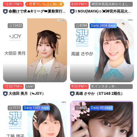
12:01 PM〜
♪ 世界でいちばん熱い夏
8:59 PM〜
神宮外苑花火終わりまし
た🙏24時迄全力ランキン
命懸けで求🔥Rリーグ👑夏祭実行
I NOU(MAYA)☺︎︎︎︎💓神宮外苑花火大
グ
委員長🎆こがちゃんのちばります
会当日‼️
12423
8184
Daily 2404 days
10:52 PM〜
Live!
9:50 PM〜
X.インスタ→＠
stu48_sayan
大信田 美月（≒JOY）
高雄 さやか（STU48 2期生）
7117
Daily 1331 days
6929
Daily 40 days