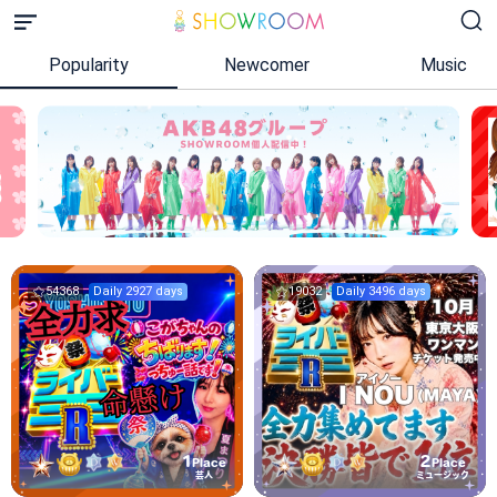
Popularity
Newcomer
Music
54368
Daily 2927 days
19032
Daily 3496 days
1
2
Place
Place
芸人
ミュージック