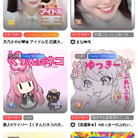
9:31 PM〜
♪ にゃんにゃんにゃん
10:16 PM〜
21歳になったよ🎂✨23:30
までする🫧
月乃さやか🐼🎀 アイドル王 応援大感
まな🪼🫧
謝 ˖𐬹
425
Daily 93 days
422
Daily 1239 days
30
top
芸人
9:30 PM〜
Live!
9:30 PM〜
朗読中お返事遅れてごめ
んね！内緒話をどうぞ♫
新人Vライバー【くすんだネコの大好
【並盛🎤☀️】⭐️ゆっきーのぷれいふ
きをあまねく世界に‼️】
るーむ⭐️笑っておやすみ