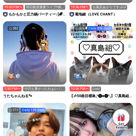
10:45 PM〜
明日動員重要ライブ‼️新
10:36 PM〜
お風呂あがりです🛁🛁
宿APEXIA19:00~
もかもかと圧力鍋パーティー♪[🌈
菊地綾（LOVE CHANT）
純粋カフェラッテ]
383
376
Daily 836 days
9:30 PM〜
今日も暑かったわぁい！
10:06 PM〜
Live!
(￣▽￣;)
うたちゃんねる🐾
【🎶50曲目標🎤₍ᐢ⓿ᴥ⓿ᐢ₎】♡真島組
♡【 ゲーム配信】
373
Daily 139 days
373
Get
Reward