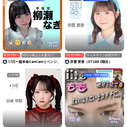
20
top
アイドル
8:30 PM〜
明日の夜はお礼配信で
10:25 PM〜
チェキサイン会受付中！
す！！
17日〜超本命CanCamリベンジ超
宗雪 里香（STU48 2期生）
ガチ🔥柳瀬なぎ🍭🍩
2740
2727
Daily 1301 days
3
Place
モデル