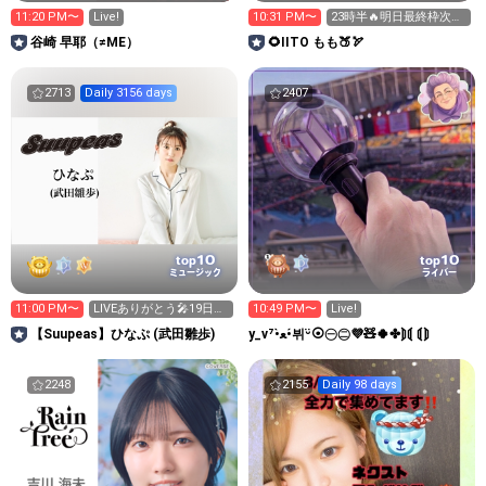
11:20 PM〜
Live!
10:31 PM〜
23時半🔥明日最終枠次枠
12時15分
谷崎 早耶（≠ME）
🌻IITO もも🍑🏹
2713
Daily 3156 days
2407
10
10
top
top
ミュージック
ライバー
11:00 PM〜
LIVEありがとう🎤19日も
10:49 PM〜
Live!
きてね！
【Suupeas】ひなぷ (武田雛歩)
y_v⁷•̀ﻌ•́뷔ᵕ̈⦿㊀㊁💜🧸🍀✤⟭⟬ ⟬⟭
2248
2155
Daily 98 days