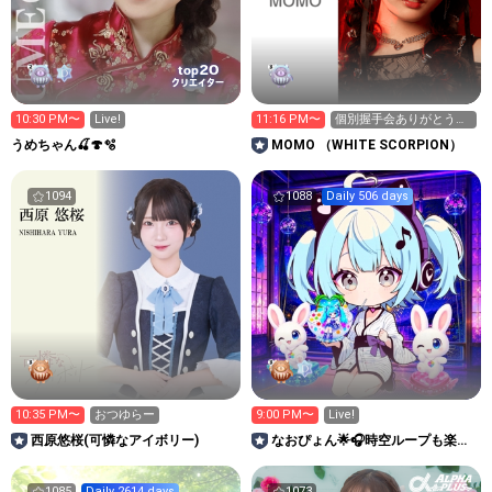
20
top
クリエイター
10:30 PM〜
Live!
11:16 PM〜
個別握手会ありがとう
♡♡
うめちゃん🍒🍄🫧
MOMO （WHITE SCORPION）
1094
1088
Daily 506 days
10:35 PM〜
おつゆらー
9:00 PM〜
Live!
西原悠桜(可憐なアイボリー)
なおぴょん🌟🎧時空ループも楽し
んでいくぞ😁
1085
Daily 2614 days
1073