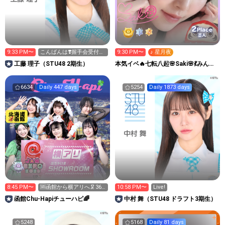
2
Place
芸人
9:33 PM〜
こんばんは❣️握手会受付
9:30 PM〜
♪ 星月夜
中〜
工藤 理子（STU48 2期生）
本気イベ🔥七転八起🌸Saki🌸💃みんな
笑顔でhappyに🕊️
6634
Daily 447 days
5254
Daily 1873 days
8:45 PM〜
🆘函館から横アリへ🦑360
10:58 PM〜
Live!
万いきたい‼️
函館Chu-Hapiチューハピ🌈
中村 舞（STU48 ドラフト3期生）
5248
5168
Daily 81 days