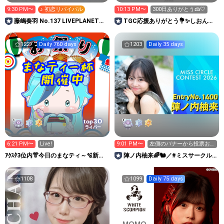
9:30 PM〜
♪ 初恋リバイバル
10:13 PM〜
300日ありがとう🍰🤍
藤嶋奏羽 No.137 LIVEPLANET新
TGC応援ありがとう💐✨しおん🧶
アイドルAD
🤎
1227
Daily 760 days
1203
Daily 35 days
30
top
ライバー
6:21 PM〜
Live!
9:01 PM〜
左側のバナーから投票お
願いします！🗳✨️
ｱｸｽﾀ3位内👘今日のまなティ～🫧新ア
陣ノ内柚来🌈🐿／#ミスサークル
バ🀄8/7-8三麻大会
2026
1108
1099
Daily 75 days