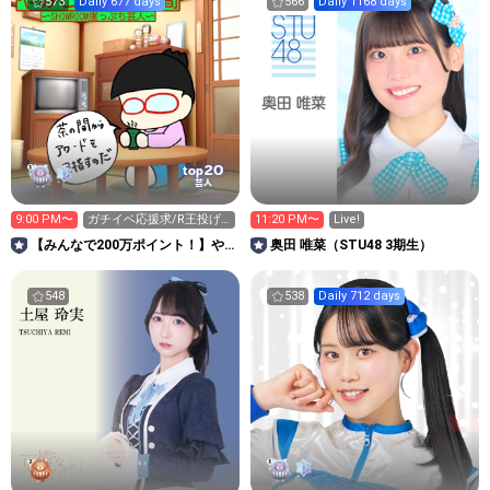
573
Daily 677 days
566
Daily 1168 days
20
top
芸人
9:00 PM〜
ガチイベ応援求/R王投げ
11:20 PM〜
Live!
る先無い方、こがちゃん
【みんなで200万ポイント！】や
奥田 唯菜（STU48 3期生）
へ
みこのお茶の間🍠👓
548
538
Daily 712 days