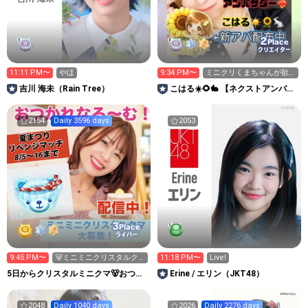
2
Place
クリエイター
11:11 PM〜
やほ
9:34 PM〜
ミニクリくまちゃんが欲
しい🧸💎長時間予定！
吉川 海未（Rain Tree）
こはる☀️🌻🐇 【ネクストアンバサ
ダー❤️‍🔥】ルーム強化中
2154
Daily 3596 days
2053
3
Place
ライバー
9:45 PM〜
🐻ミニミニクリスタルク
11:18 PM〜
Live!
マ求🐻
5日からクリスタルミニクマ🐻おつか
Erine / エリン（JKT48）
れなる～む！大塚れな🍓
2048
Daily 1040 days
2026
Daily 2276 days