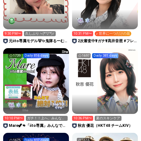
9:30 PM〜
久しぶりヽ(*'▽'*)ﾉ
10:31 PM〜
♪ 世界に一つだけの花
元iito専属モデル🐻‍🩺鬼隊るーむ
2次審査中❣️ガチ❣️髙井音琶 #フレ
👹
キャン2026
1739
Daily 816 days
1697
Daily 381 days
10
top
モデル
10:10 PM〜
ガチ！！上へ、みんな
10:36 PM〜
夏のスキンケア
で！次2:40
Mare🦖👊「iito専属」みんなで表
秋吉 優花（HKT48 チームKIV）
紙、そして上位へ！
1675
Daily 837 days
1616