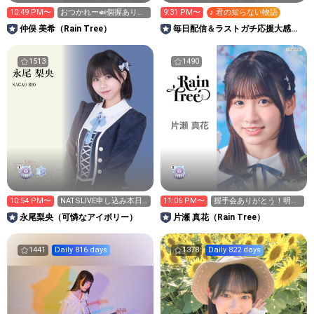
10:49 PM〜
おつかれー🍛個握ありが
9:31 PM〜
♪ 君の知らない物語
とう^^
仲俣 美希（Rain Tree）
毎日配信＆ラストガチ応援大感謝
🙏😭💐Millaるーむ🐰💜🍑
1513
1490
10:54 PM〜
NATSLIVE申し込み本日
11:06 PM〜
握手会ありがとう！明日
締切！！
はゆかたせ
永尾梨央（可憐なアイボリー）
片瀬 真花（Rain Tree）
1441
Daily 816 days
1378
Daily 822 days