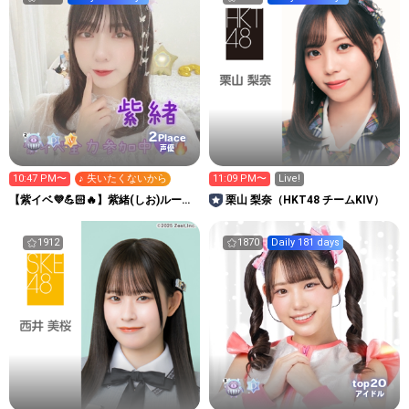
2
Place
声優
10:47 PM〜
♪ 失いたくないから
11:09 PM〜
Live!
【紫イベ💜💪🏻🔥】紫緒(しお)ルーム
栗山 梨奈（HKT48 チームKIV）
💜🧸
1912
1870
Daily 181 days
20
top
アイドル