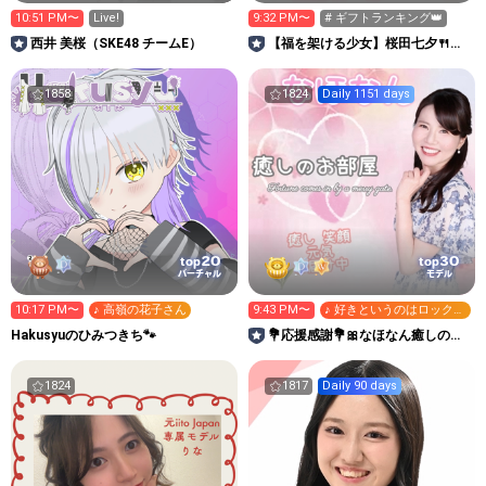
10:51 PM〜
Live!
9:32 PM〜
# ギフトランキング👑
西井 美桜（SKE48 チームE）
【福を架ける少女】桜田七夕🍴牛
タン＆着物イベント中🔥
1858
1824
Daily 1151 days
20
30
top
top
バーチャル
モデル
10:17 PM〜
♪ 高嶺の花子さん
9:43 PM〜
♪ 好きというのはロックだ
ぜ！
Hakusyuのひみつきち🐾
💐応援感謝💐🎀なほなん癒しのお
部屋🧸🌷🌺
1824
1817
Daily 90 days