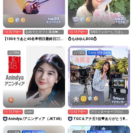
20
30
top
top
ミュージック
アイドル
10:30 PM〜
おめでとギフト達成👑ギ
10:18 PM〜
SNSフォローしてほしい
フト応援好きなので大丈
なぁ
【100キラあと40名🌟明日最終日❤️‍🔥】
💍もゆゆんBOX💍
夫🌟
▱mayu▱
1356
1322
Daily 544 days
1
Place
アナウンサー
11:15 PM〜
Live!
10:42 PM〜
グリッターキープのピン
チ🆘応援お願いします
Anindya /アニンディア（JKT48）
TGC＆アナ王1位💖ありがとう❣️寺
岡凜
1304
Daily 40 days
1286
Daily 249 days