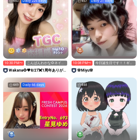
460
Daily 225 days
457
Daily 21 days
10
top
タレント
10:30 PM〜
こんばんわかな🌻ネイル
10:08 PM〜
今日誕生日です！！ギフ
変えた💚
トの協力お願いします！
Wakana🌻💖8/27💓1周年ありがと
🌸Miyu🌸
う🥂
449
Daily 66 days
448