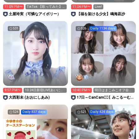
11:09 PM〜
TikTok 【歌ってみた】
11:04 PM〜
Live!
第2弾更新✨️
土屋玲実（可憐なアイボリー）
【福を架ける少女】鳴海凪沙
531
526
Daily 1134 days
9:57 PM〜
10.24日新宿LIVEあいにき
10:40 PM〜
明日はまこみこオフ会＆
てほちい❤️
生誕祭⸜(*'ᗜ'*)⸝🌻
大西彩未 (おおにしあみ)
17日～CanCam❤️‍🔥〖みこるーむ🧸
🌻〗
524
Daily 837 days
521
Daily 424 days