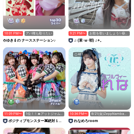
30
top
ライバー
10:01 PM〜
アバ権も取りたい
9:21 PM〜
お歌を歌いましょう✨️😆🌸
あと7曲!!🎙️🎶
⛄ゆき💉の ナースステーション♪
♫ (茉⁠･⁠ω⁠･⁠耶) ♫+。
489
461
3
Place
アイドル
11:09 PM〜
1位！！🔥アットジャム
10:34 PM〜
8/21(金)ZeppNambaワ
必ず出演！💖
ンマン！来てー🥺
ポジティブモンスター👾絶対１位
れなめろroom
で横アリに立つ🌈✨