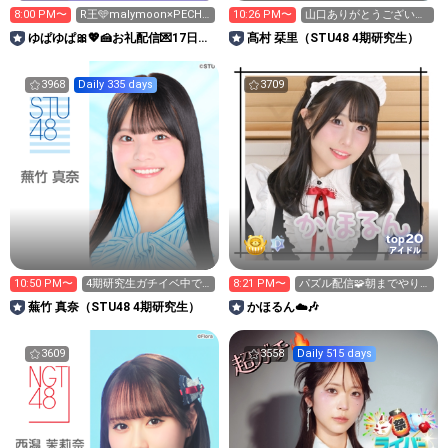
8:00 PM〜
R王️🩵malymoon×PECHE
10:26 PM〜
山口ありがとうございま
お礼配信🥰
した！
ゆぱゆぱ🎀💖🍰お礼配信💌17日〜
髙村 栞里（STU48 4期研究生）
大本命🔥CanCam🔥
3968
Daily 335 days
3709
20
top
アイドル
10:50 PM〜
4期研究生ガチイベ中で
8:21 PM〜
パズル配信🧩朝までやり
す❤️‍🔥
ます！！
蕪竹 真奈（STU48 4期研究生）
かほるん☁️🎶
3609
3558
Daily 515 days