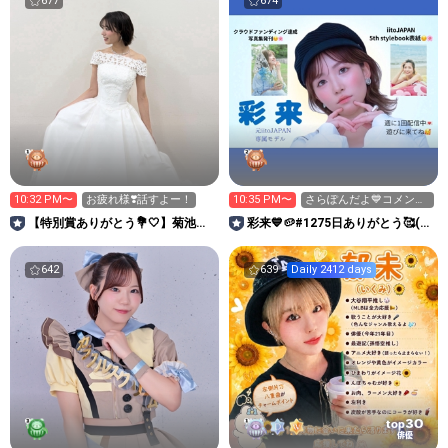
677
674
10:32 PM〜
お疲れ様❣️話すよー！
10:35 PM〜
さらぽんだよ💙コメント
してね☺️23:30〆
【特別賞ありがとう💐🤍】菊池瞳
彩来💙🥔#1275日ありがとう🥰(元
子🍓🐰#ミスサー2025
iito)
642
639
Daily 2412 days
30
top
俳優