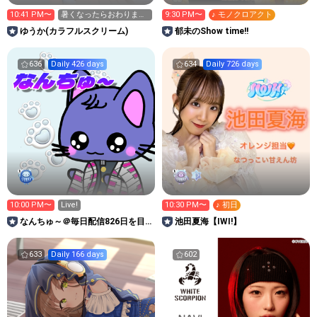
10:41 PM〜
暑くなったらおわります
9:30 PM〜
♪ モノクロアクト
笑
ゆうか(カラフルスクリーム)
郁未のShow time!!
636
Daily 426 days
634
Daily 726 days
10:00 PM〜
Live!
10:30 PM〜
♪ 初日
なんちゅ～＠毎日配信826日を目
池田夏海【IWI!】
指すROOM
633
Daily 166 days
602