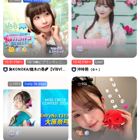
20
top
ミュージック
10:31 PM〜
10/16🌐ビブワンマンご予
10:45 PM〜
Live!
約スタート❤️‍🔥
🎤KONOKA/穂木の香🌾【VÏBVÏB/
沖玲萌（α＋）
天仙】
1012
Daily 36 days
956