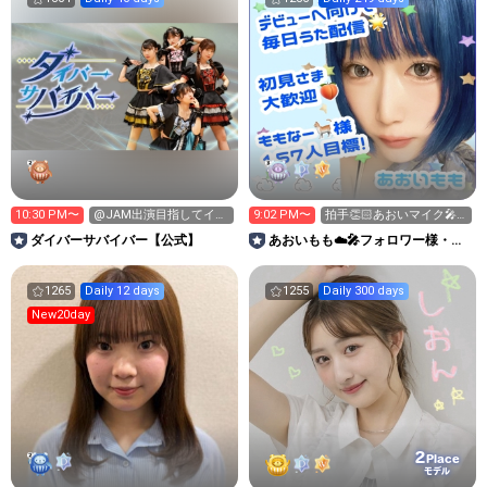
10:30 PM〜
@JAM出演目指してイベ
9:02 PM〜
拍手👏🏻あおいマイク🎤
ント挑戦中！
🩵お待ちしてます🍑
‪ダイバーサバイバー【公式】
あおいもも☁️🎤フォロワー様・も
もなー様募集中🐈🍑
1265
Daily 12 days
1255
Daily 300 days
New20day
2
Place
モデル