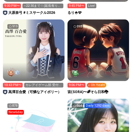
9:00 PM〜
~22:30まで！(延長有りか
9:45 PM〜
Live!
も)次は9:00~
大原奈弓 #ミスサークル2026
るり🍚🩷
919
893
10:43 PM〜
カレアイゲーム部 受付本
9:06 PM〜
♪ Oh Yeah!
日まで！
高澤百合愛（可憐なアイボリー）
宙(SORA)〜🌈そら日和🐉
878
864
Daily 1292 days
New6day