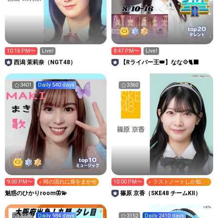
20
top
タレント
10:16 PM〜
Live!
8:47 PM〜
Live!
西潟 茉莉奈（NGT48）
【Rライバー王👑】なな💠🐈‍⬛
3401
Daily 540 days
3360
10
top
ミュージック
9:00 PM〜
♪ 時の流れに身をまかせ
10:00 PM〜
♪ ラストノートしか知ら
ない
魅惑のひかりroom🦋💫
篠原 京香（SKE48 チームKⅡ）
3336
Daily 984 days
3152
Daily 2410 days