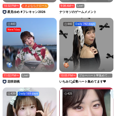
10:32 PM〜
♪ さよならクロール
9:08 AM〜
Live!
星見ゆめ #フレキャン2026
ナツキソのゲームメメント
443
440
Daily 782 days
New7day
11:02 PM〜
Live!
10:05 PM〜
ブルーハート💙集めてま
す！
花咲胡桃
いちみ⌇ꪔ̤̱🍒青ハート集めてます💙
439
Daily 169 days
425