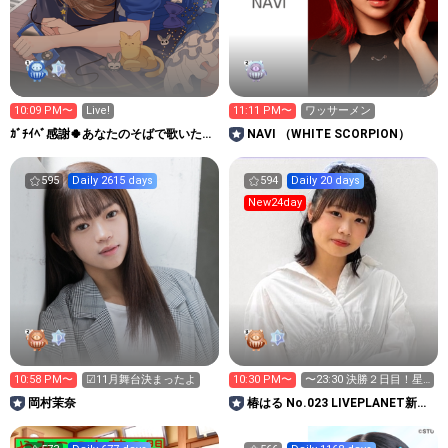
10:09 PM〜
Live!
11:11 PM〜
ワッサーメン
ｶﾞﾁｲﾍﾞ感謝🍀あなたのそばで歌いたい
NAVI （WHITE SCORPION）
めり🌊波音羊🐏
595
Daily 2615 days
594
Daily 20 days
New24day
10:58 PM〜
☑︎11月舞台決まったよ
10:30 PM〜
〜23:30 決勝２日目！星
投げこめんと🙇‍♀️
岡村茉奈
椿はる No.023 LIVEPLANET新ア
イドルAD