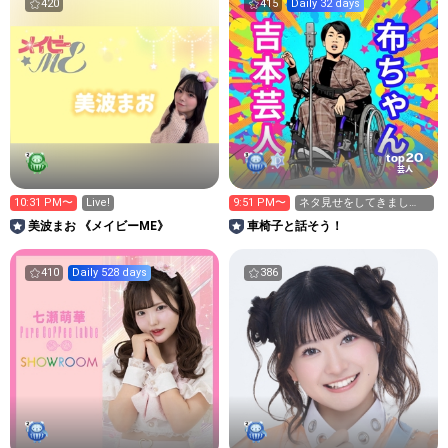
420
415
Daily 32 days
20
top
芸人
10:31 PM〜
Live!
9:51 PM〜
ネタ見せをしてきまし
た！1位🥇死守
美波まお 《メイビーME》
車椅子と話そう！
410
Daily 528 days
386