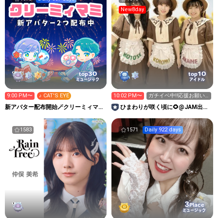
New8day
30
10
top
top
ミュージック
アイドル
9:00 PM〜
♪ CAT'S EYE
10:02 PM〜
ガチイベ中‼️応援お願い
します‼️
新アバター配布開始🪄クリーミィマミ
ひまわりが咲く頃に🌻@JAM出演
💘💫のお歌配信Room🌠
イベント中‼️
1583
1571
Daily 922 days
3
Place
ミュージック