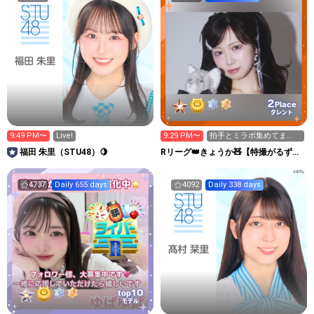
2
Place
タレント
9:49 PM〜
Live!
9:29 PM〜
拍手とミラボ集めてま
す！🪩
福田 朱里（STU48）🍋
Rリーグ👑きょうか🧸【特撮がるず】
山田杏華
4737
Daily 655 days
4092
Daily 338 days
10
top
モデル