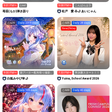
9:01 PM〜
Live!
9:08 PM〜
こんばんは🌛
苺栞(もか)弾き語り
松戸 愛 🍮🌙 あいにゃん
639
Daily 2319 days
605
Daily 28 days
New29day
20
top
バーチャル
9:00 PM〜
新アバター配布祭り撮影
7:33 PM〜
準決勝スタート！！
会21:30📷
白狐みやび🌸🌙
Yuina_School Award 2026
601
Daily 109 days
600
Daily 40 days