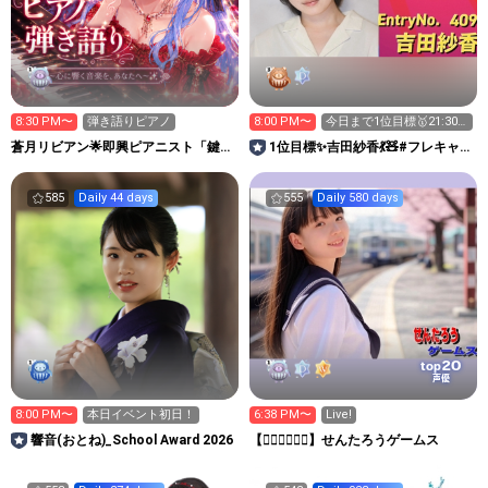
8:30 PM〜
弾き語りピアノ
8:00 PM〜
今日まで1位目標🥇21:30
まで！明日2次審査
蒼月リビアン🌟即興ピアニスト「鍵盤
1位目標✨️吉田紗香💃🧸#フレキャン
の魔法使い」
2026
585
Daily 44 days
555
Daily 580 days
20
top
声優
8:00 PM〜
本日イベント初日！
6:38 PM〜
Live!
響音(おとね)_School Award 2026
【👉🏻🚋🚋👈🏻】せんたろうゲームス