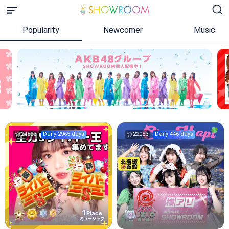
Popularity
Newcomer
Music
24533
Daily 2965 days
22053
Daily 446 days
1
Place
ミュージック