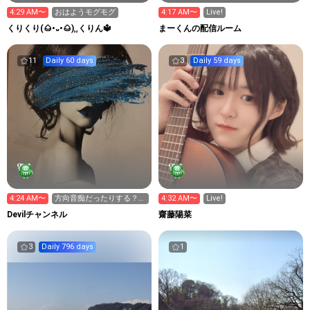
4:29 AM〜
おはようモグモグ
4:17 AM〜
Live!
くりくり(🌰•᎑•🌰)‬⸒⸒くりん🔱
まーくんの配信ルーム
11
Daily 60 days
3
Daily 59 days
4:24 AM〜
方向音痴だったりする？深
4:32 AM〜
Live!
堀
Devilチャンネル
齋藤陽菜
3
Daily 796 days
1