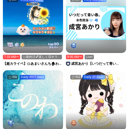
30
top
ライバー
7:33 AM〜
🍊最終日💕楽しく😊キラキ
8:00 AM〜
Live!
ラくださいませ🙇‍♀️
【超カライベ】🍊あまいさんち🏠わ
成宮あかり【いつだって青い
んだふるDAYS🍀︎
春。】🩵🐬
356
Daily 3977 days
352
Daily 21 days