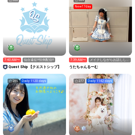
New17day
7:40 AM〜
仙台遠征‼️恒例配信‼️
7:39 AM〜
メイクしながらお話ししよ
ん！
Quest Ship 【クエストシップ】
うたちゃんるーむ
285
Daily 1120 days
277
Daily 1142 days