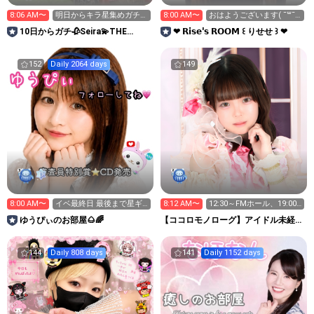
8:06 AM〜
明日からキラ星集めガチイ
8:00 AM〜
おはようございます( ¯꒳​¯
ベ‼️
)ᐝ
10日からガチ🥀Seira💫THE
❤︎ 𝗥𝗶𝘀𝗲'𝘀 𝗥𝗢𝗢𝗠 ꒰ りせせ ꒱ ❤︎
KIMONO girl
152
Daily 2064 days
149
8:00 AM〜
イベ最終日 最後まで星ギ
8:12 AM〜
12:30～FMホール、19:00
フト応援お願いします
～五反田g4
ゆうぴぃのお部屋🌰🌈
【ココロモノローグ】アイドル未経験
0からスタート🐏
144
Daily 808 days
141
Daily 1152 days