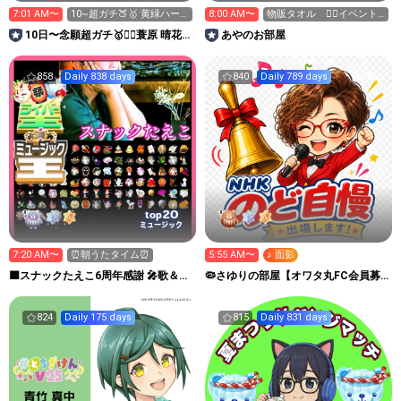
7:01 AM〜
10~超ガチ🍑🥇 黄緑ハー
8:00 AM〜
物販タオル ❤️‍🔥イベント
ト💚あつめてます
最終日❤️‍🔥
10日〜念願超ガチ🥇❤️‍🔥蓑原 晴花
あやのお部屋
☕️🥛ぱるたん
858
Daily 838 days
840
Daily 789 days
20
top
ミュージック
7:20 AM〜
⏰朝うたタイム⏰
5:55 AM〜
♪ 面影
🟪スナックたえこ6周年感謝 🎤歌＆ウ
🦠さゆりの部屋【オワタ丸FC会員募
クレレ弾き語り✨️
集中❣️】埋もれた昭和歌謡
824
Daily 175 days
815
Daily 831 days