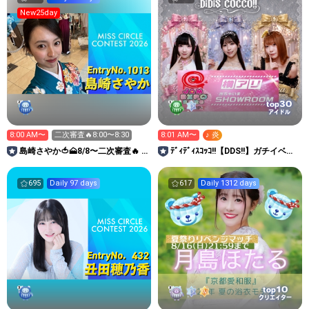
New25day
30
top
アイドル
8:00 AM〜
二次審査🔥8:00〜8:30
8:01 AM〜
♪ 炎
島崎さやか🍅🗻8/8〜二次審査🔥 #
ﾃﾞｨﾃﾞｨｽｺｯｺ!!【DDS!!】ガチイベ参
ミスサークル2026
加中‼️
695
Daily 97 days
617
Daily 1312 days
10
top
クリエイター