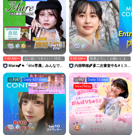
10
top
モデル
7:40 AM〜
上に追いつきたい！10:00
8:08 AM〜
投票よろしくお願いしま
迄、次12:50🦖👊
す‼️ガチイベ〜💪🔥
Mare🦖👊「iito専属」みんなで表
内畑華穂🌾🩰二次審査中💪#ミス
紙、そして上位へ！
サークル2026
1147
Daily 427 days
992
Daily 15 days
New29day
10
top
アナウンサー