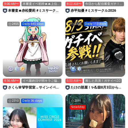
8:00 AM〜
本審査イベ初枠🔥🔥上位い
8:00 AM〜
今日から配信審査ガチ！投
くー‼️
票もお願いします😭🙇‍♂️
本審査🔥赤松愛莉 #ミスサークル
赤平知優 #ミスサークル2026
2026
2455
Daily 645 days
2337
Daily 113 days
20
top
ライバー
4:56 AM〜
イベ最終日🩷🆘️キラご協力
5:00 AM〜
推しと共演！ガチイベ❤️‍🔥
宜しくお願いします🙇
さくら🌸🐻学習室→サインイベ最
たけの部屋！✨️💪🏻8月3日からガ
終日🩷
チ！💪🏻
2310
Daily 36 days
2091
New4day