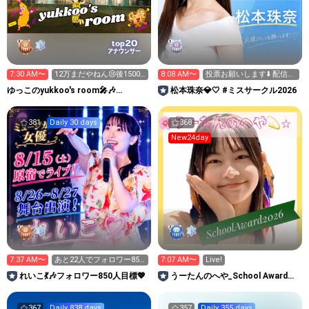
20
top
アナウンサー
7:30 AM〜
12万まだやねん😢後15000
8:08 AM〜
投票お願いします⬇️ 配信
くらい🙏
9:00まで！☀️
ゆっこのyukkoo's room🎤🎶
松本珠奈💎🤍 #ミスサークル2026
#OWTM
381
Daily 30 days
368
New24day
7:37 AM〜
あと22人でフォロワー850
7:07 AM〜
Live!
人💖50曲まで20！
れいこ💃🎶フォロワー850人目標💖
うーたんのへや_School Award
2026
367
Daily 838 days
357
Daily 355 days