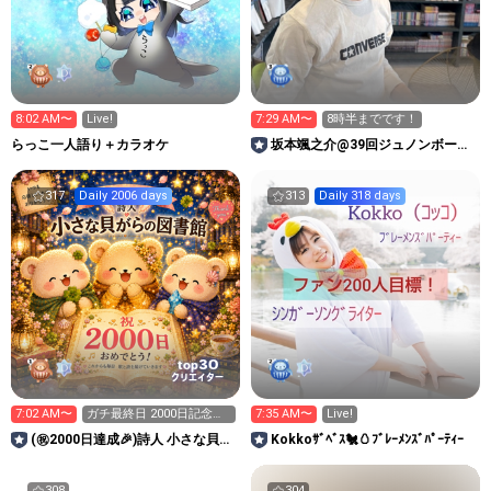
8:02 AM〜
Live!
7:29 AM〜
8時半までです！
らっこ一人語り＋カラオケ
坂本颯之介@39回ジュノンボーイ
挑戦中！
317
Daily 2006 days
313
Daily 318 days
30
top
クリエイター
7:02 AM〜
ガチ最終日 2000日記念に
7:35 AM〜
Live!
特典を 20万越したい
(㊗️2000日達成🎉)詩人 小さな貝が
Kokkoｻﾞﾍﾞｽ🐔🥚ﾌﾞﾚｰﾒﾝｽﾞﾊﾟｰﾃｨｰ
らの図書館🐚📖🐻
308
304