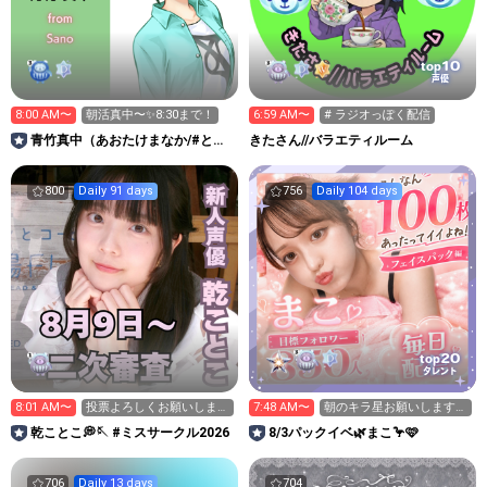
10
top
声優
8:00 AM〜
朝活真中〜✨8:30まで！
6:59 AM〜
# ラジオっぽく配信
青竹真中（あおたけまなか/#とち
きたさん//バラエティルーム
ぎけんV25/栃木県佐野市）
800
Daily 91 days
756
Daily 104 days
20
top
タレント
8:01 AM〜
投票よろしくお願いしま
7:48 AM〜
朝のキラ星お願いします
す！！
👶🏻💗
乾ことこ💭🪡 #ミスサークル2026
8/3パックイベ🌿まこ🦩🩷
706
Daily 13 days
704