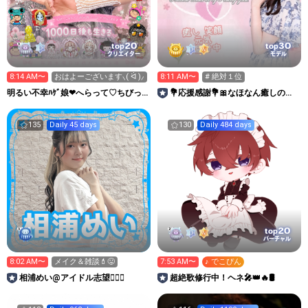
20
30
top
top
クリエイター
モデル
8:14 AM〜
おはよーございます⸜( ᐛ )⸝
8:11 AM〜
# 絶対１位
明るい不幸ﾊｹﾞ娘❤へらって♡ちびっ
💐応援感謝💐🎀なほなん癒しのお
こ~1000日後も生きる
部屋🧸🌷🌺
135
Daily 45 days
130
Daily 484 days
20
top
バーチャル
8:02 AM〜
メイク＆雑談💄😛
7:53 AM〜
♪ でこぴん
相浦めい@アイドル志望🙋🏻‍♀️
超絶歌修行中！ヘネ🎤👑🔥🛢