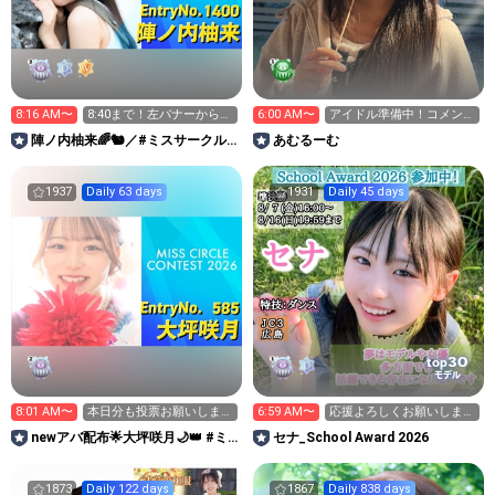
8:16 AM〜
8:40まで！左バナーから投
6:00 AM〜
アイドル準備中！コメント
票お願いします！
待ってます> ̫ <♡
陣ノ内柚来🌈🐿／#ミスサークル
あむるーむ
2026
1937
Daily 63 days
1931
Daily 45 days
30
top
モデル
8:01 AM〜
本日分も投票お願いしま
6:59 AM〜
応援よろしくお願いしま
す‼️次枠14:45〜
す！
newアバ配布🌟大坪咲月🌙👑 #ミ
セナ_School Award 2026
スサークル2026
1873
Daily 122 days
1867
Daily 838 days