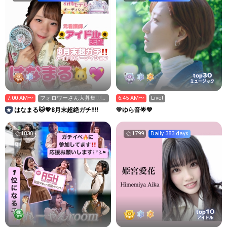
30
top
ミュージック
7:00 AM〜
フォロワーさん大募集🈁‼️
6:45 AM〜
Live!
あと6人
はなまる🐱💖8月末超絶ガチ‼️‼️
💛ゆら音🌟💚
1838
1799
Daily 383 days
10
top
アイドル