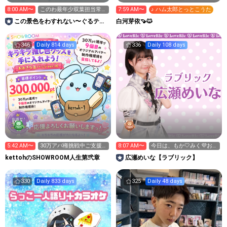
8:00 AM〜
このわ最年少双葉担当常葉
7:59 AM〜
♪ ハム太郎とっとこうた
つむぎです🌱
この景色をわすれない〜ぐるティ
白河芽依🍠🐱
ア/しゃるぷり/SS〜
346
Daily 814 days
336
Daily 108 days
5:42 AM〜
30万アバ権挑戦中ご支援
8:07 AM〜
今日は、もか🤍みく💜お誕
お願い致します(>人<;)
生日企画🎉
kettohのSHOWROOM人生第弐章
広瀬めいな【ラブリック】
330
Daily 833 days
325
Daily 48 days