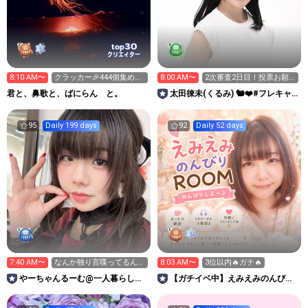
30
top
クリエイター
8:10 AM〜
クラッカー🎉444個集めて
8:00 AM〜
2次審査2日目！投票お願
ます✨✨✨
いします！！
君と、鼻歌と、ばにらん と。
太田徠未(くるみ) 🐿❤️#フレキャ
ン2026
95
Daily 199 days
92
Daily 52 days
7:40 AM〜
なんか独り言喋ってるんだ
8:03 AM〜
3位以内🔥ガチ🔥
なーって思いながら聞いて
やーちゃんるーむ@一人暮らし準
【ガチイベ中】えみえみのんびり
備中地雷系アイドル
ROOM🫧‎🤍