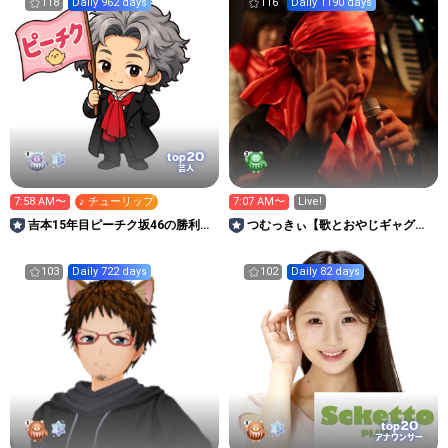
118
Daily 962 days
116
Daily 1190 days
20
top
芸人
7:58 AM〜
♪ チューリップ
7:07 AM〜
Live!
吉本15年目ピーチク坂46の勝利生
つむっきぃ【歌とおやじギャグ満
む
載でどうよ！】
103
Daily 722 days
102
Daily 82 days
20
top
アナウンサー