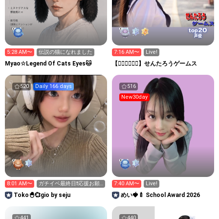
20
top
声優
5:28 AM〜
伝説の猫になれました
7:16 AM〜
Live!
Myao☆Legend Of Cats Eyes🐱
【👉🏻🚋🚋👈🏻】せんたろうゲームス
520
Daily 166 days
516
New30day
8:01 AM〜
ガチイベ最終日❗️応援お願
7:40 AM〜
Live!
いします📣❤️‍🔥
Toko🐣💞gio by seju
めい🍓🍼 School Award 2026
441
440