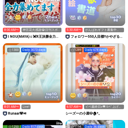
2
30
Place
top
ミュージック
俳優
8:00 AM〜
神宮花火感謝😭日刊スポ
5:30 AM〜
がんばれギフト募集中
ーツ新聞買いに行く配信
❤️‍🔥〜いい感じの時間まで
I NOU(MAYA)☺︎︎︎︎💓R王決勝全力挑
フォロワー550人目標‼️かやざるー
🌟
戦‼️
む🐒🌲小松かや
1300
Daily 3073 days
1289
Daily 674 days
10
20
top
top
ミュージック
ライバー
8:01 AM〜
Live!
6:57 AM〜
イベ最終日✊️🧡/ﾚﾍﾞ上げ歓
迎🫶
Runaar🐼⏯
シーズーの小屋🐶🏠️*。
1250
Daily 817 days
1194
Daily 36 days