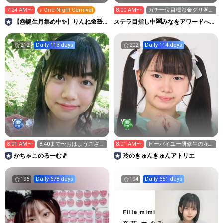
7:24 AM〜
♪ One Night Carnival
8:00 AM〜
ガチ一位目標🥇金グリ🌟新
ギフト🎁集め中✨🌻
【🎂誕生月集め中✨】りんね🌼🧸
ステラ目指し中🆘みなをアワードへ連
KIMONOgirl2026
れてって😭🙏
212
Daily 113 days
202
Daily 114 days
8:01 AM〜
8:40まで〜おはようござい
8:01 AM〜
ビーバイユー研修生の花園
ます！雨です☔☔☔
玲です！
かちゃこのるーむ🎵
玲のきゅんきゅんアトリエ
196
Daily 678 days
194
Daily 651 days