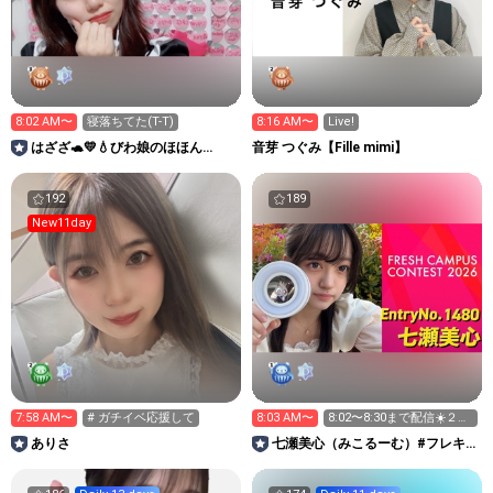
8:02 AM〜
寝落ちてた(T-T)
8:16 AM〜
Live!
はざざ🐢💛💧びわ娘のほほん
音芽 つぐみ【Fille mimi】
room“陌間彩花”
192
189
New11day
7:58 AM〜
# ガチイベ応援して
8:03 AM〜
8:02〜8:30まで配信☀️２次
審査ちゅう❣️
ありさ
七瀬美心（みこるーむ）#フレキ
ャン2026