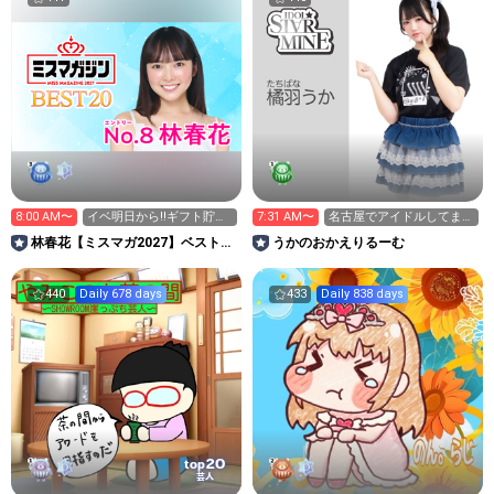
8:00 AM〜
イベ明日から‼️ギフト貯め
7:31 AM〜
名古屋でアイドルしてます
ておいて‼️
🩵
林春花【ミスマガ2027】ベスト20
うかのおかえりるーむ
イベント中
440
Daily 678 days
433
Daily 838 days
20
top
芸人