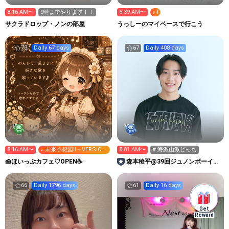
8:16 AM〜
9時までやります！！
6:39 AM〜
♪ I
サクラドロップ・ノンの部屋
うっしーのマイペースで行こう
73
Daily 67 days
67
Daily 408 days
8:16 AM〜
♪ 未来予想図II～VERSION
8:01 AM〜
# 海派山派どっち
'07～
🍰ほいっぷカフェ♡OPEN☕️
森本稜平@39回ジュノンボーイ挑
戦中！
66
Daily 1796 days
61
Daily 16 days
Get
Reward