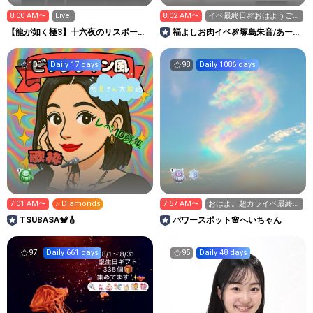
8:00 AM〜
Live!
8:02 AM〜
イベ最終日🍖おはようござ
います☀
【龍が如く極3】十六夜のリスポーン
福よしお肉イベ🍖塚島朱音/あーに
地点
ゃ【SckettoPLUS】
100
Daily 17 days
98
Daily 1086 days
7:01 AM〜
♪ Diamonds
7:57 AM〜
おはよ。超カライベ最終
日‼️
TSUBASA🐒🎸
パワースポット🌸へいちゃん
97
Daily 661 days
95
Daily 48 days