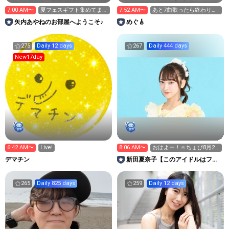
7:00 AM〜
夏フェスギフト集めてま
7:52 AM〜
あと7曲歌ったら終わり😓
す！
🙏
矢内あやねのお部屋へようこそ♪
めぐ🎸
275
Daily 12 days
267
Daily 444 days
New17day
6:42 AM〜
Live!
8:06 AM〜
おはよー！🔅ちょぴ8月29
日無銭ライブ！予約まち
デマチン
新田夏奈子【このアイドルはフィ
クションです。】
265
Daily 825 days
259
Daily 12 days