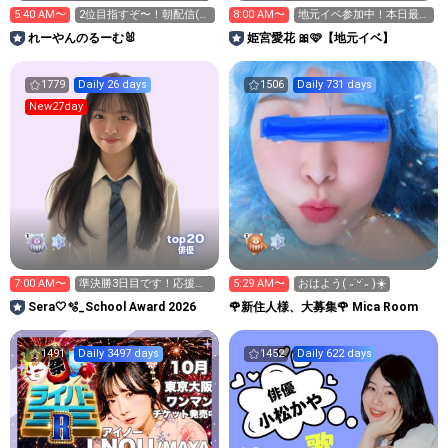
5:40 AM〜
2位目指すぞ〜！朝配信(
8:00 AM〜
地元イベ参加中！本日最終
˶˙ᵕ˙˶ )☀️
日
れーやんのるーむ🐰
姫宮愛花 🎀🩷【地元イベ】
1779
Daily 26 days
1506
Daily 731 days
New27day
20
top
俳優
7:00 AM〜
準決勝3日目です！応援お
5:29 AM〜
おはよう( ˶˙ᵕ˙˶ )☀️
願いします☺️
Sera🤍🫧_School Award 2026
🌹新住人様、大募集🌹 Mica Room
1491
Daily 3497 days
1452
Daily 622 days