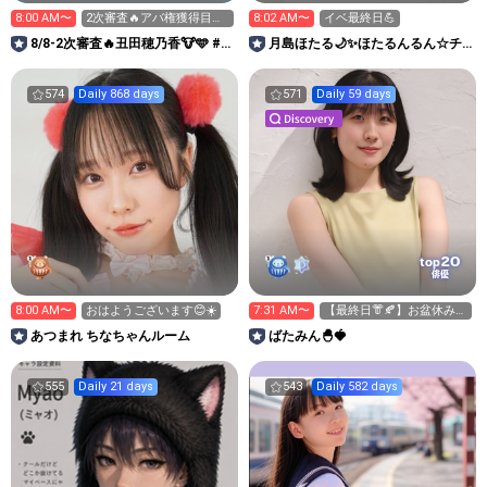
8:00 AM〜
2次審査🔥アバ権獲得目指
8:02 AM〜
イベ最終日💪
したい！9:00まで
8/8-2次審査🔥丑田穂乃香🐮🩵 #ミ
月島ほたる🌙✨ほたるんるん☆チ
スサークル2026
ャンネル
574
Daily 868 days
571
Daily 59 days
20
top
俳優
8:00 AM〜
おはようございます😊☀️
7:31 AM〜
【最終日👘🍂】お盆休みは
なにしますか？
あつまれ ちなちゃんルーム
ばたみん🐣🍓
555
Daily 21 days
543
Daily 582 days