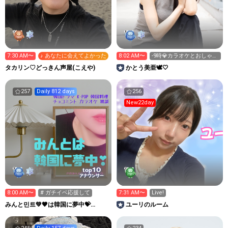
7:30 AM〜
♪ あなたに会えてよかった
8:02 AM〜
-9時💎カラオケとおしゃべ
り☺️
タカリン♡どっきん声屋(こえや)
かとう美亜🕊️🤍
257
Daily 812 days
256
New22day
10
top
アナウンサー
8:00 AM〜
# ガチイベ応援して
7:31 AM〜
Live!
みんと민트💚🤎は韓国に夢中💝
ユーリのルーム
FM310