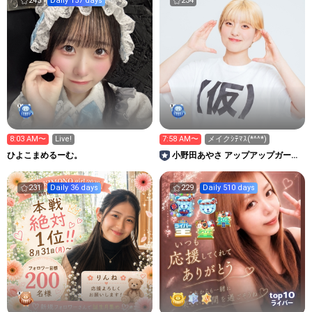
245
Daily 157 days
234
8:03 AM〜
Live!
7:58 AM〜
メイクｼﾃﾏｽ(*^^*)
ひよこまめるーむ。
小野田あやさ アップアップガール
ズ（仮）
231
Daily 36 days
229
Daily 510 days
10
top
ライバー