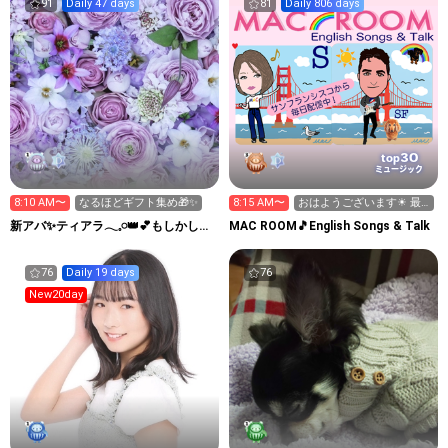
91
Daily 47 days
81
Daily 806 days
30
top
ミュージック
8:10 AM〜
なるほどギフト集め🎁✨
8:15 AM〜
おはようございます☀ 最
終日！次枠21:05〜
新アバ✨ティアラ𓂃𓈒𓏸︎︎︎︎👑︎💕︎もしかして
MAC ROOM🎵English Songs & Talk
秘書？
76
Daily 19 days
76
New20day