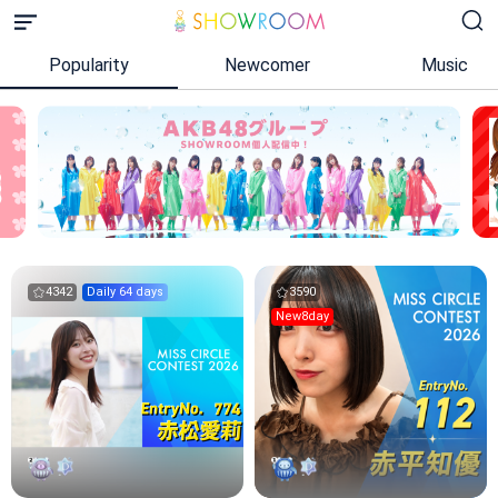
Popularity
Newcomer
Music
4342
Daily 64 days
3590
New8day