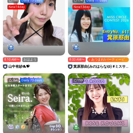
186
Daily 13 days
174
Daily 11 days
New14day
New13day
8:10 AM〜
おはよう
8:00 AM〜
♪ あつまれ!パーティーピ
ーポー
山中有紗🐬💝
箕原那由(みのはらなゆ) #ミスサ
ークル2026
164
Daily 73 days
159
30
top
タレント