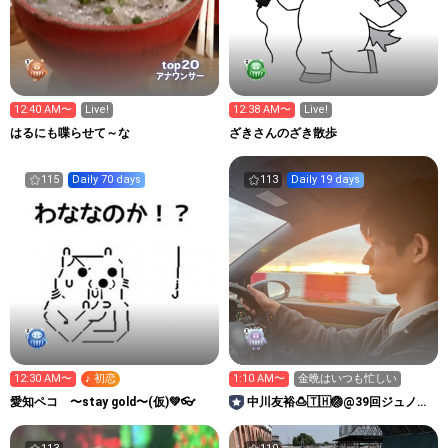
20
top
アナウンサー
12:40 AM〜
Live!
12:38 AM〜
Live!
はるにも喋らせて～な
ざきさんのざき散歩
115
Daily 70 days
113
Daily 19 days
12:30 AM〜
♪ 初恋
1:10 AM〜
金晩はいつも忙しい
愛知ペコ 〜stay gold〜(仮)💚👓
中川友裕🍮🇹🇭🏐@39回ジュノン
ボーイ挑戦中！