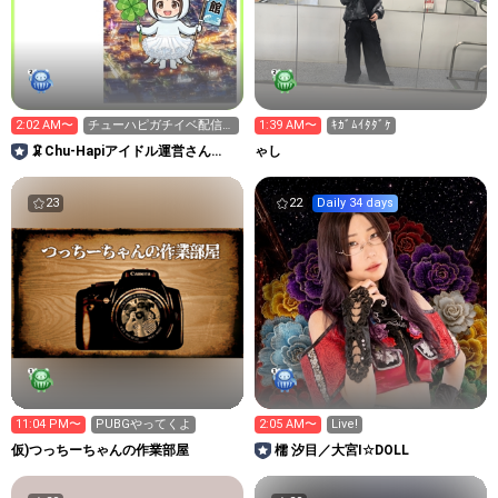
2:02 AM〜
チューハピガチイベ配信耐
1:39 AM〜
ｷｶﾞﾑｲﾀﾀﾞｹ
久中！
🦑Chu-Hapiアイドル運営さん
ゃし
ROOM
23
22
Daily 34 days
11:04 PM〜
PUBGやってくよ
2:05 AM〜
Live!
仮)つっちーちゃんの作業部屋
檽 汐目／大宮I☆DOLL