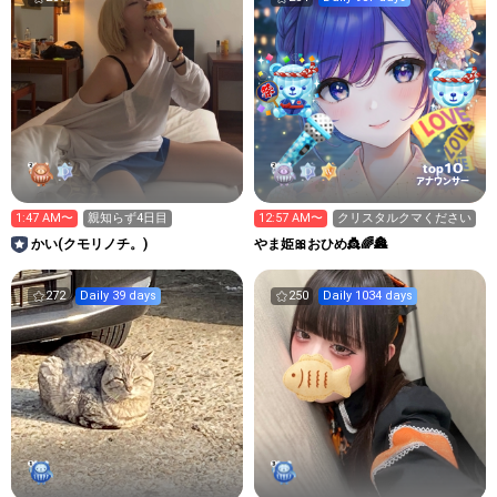
10
top
アナウンサー
1:47 AM〜
親知らず4日目
12:57 AM〜
クリスタルクマください
かい(クモリノチ。)
やま姫🎀おひめ👸🌈🏯
272
Daily 39 days
250
Daily 1034 days