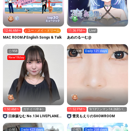
30
top
ミュージック
12:46 AM〜
♪ ユー・メイ・ドリーム
11:36 PM〜
Live!
MAC ROOM🎵English Songs & Talk
あめのるーむ@
958
938
Daily 121 days
New18day
1:50 AM〜
ガチイベ中✈️✨
11:52 PM〜
9/13ワンマン14.26対バ
ン!25自主いべ
日奈森なむ No.134 LIVEPLANET
雪見もえりのSHOWROOM
新アイドルAD
911
Daily 423 days
871
Daily 258 days