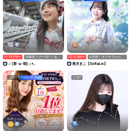
11:10 PM〜
50曲歌うぞー!😤✨✨あと
12:16 AM〜
お煎餅！キラキラからの
15曲!!😆🌸
応援お待ちしてます🍘
♫ (茉⁠･⁠ω⁠･⁠耶) ♫+。
美月きこ【SoRaLis】
817
Daily 60 days
661