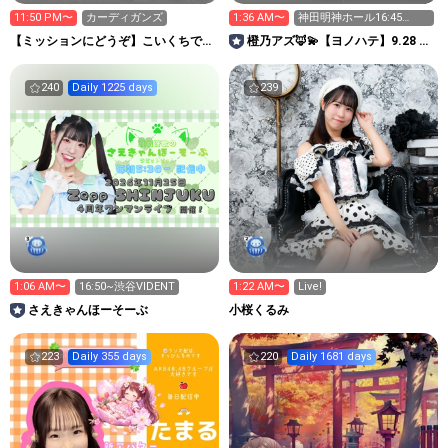
11:50 PM〜
カーディガンズ
1:36 AM〜
神田明神ホール16:45
twinbox20:30
【ミッションにどうぞ】こいくちです
橙乃アズ🦊💫【ヨノハテ】9.28 O-
がうすくち
EAST 単独公演🎸
240
Daily 1225 days
239
1:06 AM〜
16:50~渋谷VIDENT
1:22 AM〜
Live!
さえきゃんほーそーぶ
小桜くるみ
223
Daily 355 days
220
Daily 1681 days