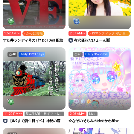
1:52 AM〜
♪ かっぱ黄桜
2:07 AM〜
♪ ロマンティック 浮かれ
モード
すた丼ランディ号の If? Do! Do!! 配信
有沢優花だひょーん🈶
40
Daily 1923 days
40
Daily 367 days
11:29 PM〜
星&種&誕生日ギフト&虹
2:06 AM〜
Live!
星お願いします
【8/9まで誕生日イベ】神秘の森
☆なぞのそらみのゆめかわ星☆