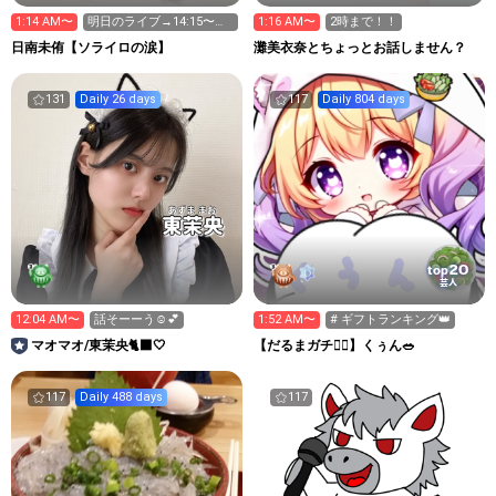
1:14 AM〜
明日のライブ→14:15〜@
1:16 AM〜
2時まで！！
池袋 一般無銭‼️🆓
日南未侑【ソライロの涙】
灘美衣奈とちょっとお話しません？
131
Daily 26 days
117
Daily 804 days
20
top
芸人
12:04 AM〜
話そーーう☺️💕
1:52 AM〜
# ギフトランキング👑
マオマオ/東茉央🐈‍⬛‎🤍
【だるまガチ❤️‍🔥】くぅん🥗
117
Daily 488 days
117