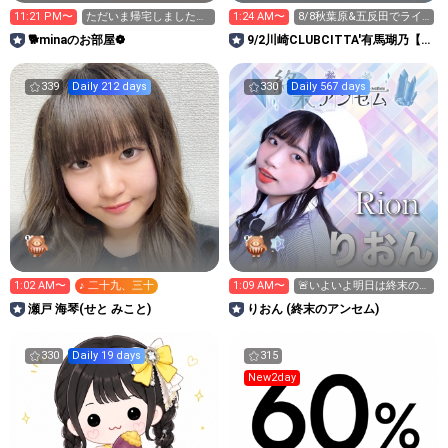
11:21 PM〜
ただいま帰宅しました
1:24 AM〜
8/8秋葉原&五反田でライ
m(*_ _)m
ブ！ガチイベ中‼️
🐕minaのお部屋❁︎
9/2川崎CLUBCITTA'有馬瑚乃【い
つだって青い春。】
339
Daily 212 days
330
Daily 567 days
1:02 AM〜
♪ 二十九、三十
1:09 AM〜
🚨いよいよ明日は終末のア
ンセム周年ライブ🚨
瀬戸 海琴(せと みこと)
りおん (終末のアンセム)
330
Daily 19 days
315
New2day