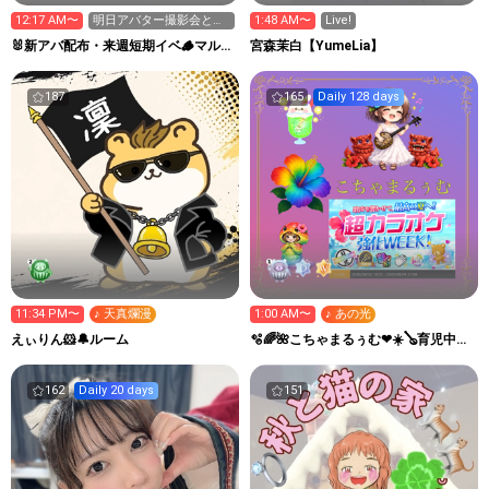
12:17 AM〜
明日アバター撮影会と壁
1:48 AM〜
Live!
ちゃんルームでもアバタ
🐰新アバ配布・来週短期イベ🪵マルタ
宮森茉白【YumeLia】
配布
の「あんたって子は！」
187
165
Daily 128 days
11:34 PM〜
♪ 天真爛漫
1:00 AM〜
♪ あの光
えぃりん‪🐹🔔ルーム
🫧🌈🌺こちゃまるぅむ❤☀️🪕育児中️🪄
7周年🫧
162
Daily 20 days
151