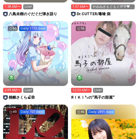
1:38 AM〜
Live!
1:57 AM〜
やみねきもぐもぐ💭💜🖤ス
クショ・画録🆖
八島未樹のぐだぐだ弾き語り
Dr.CUTTER/毒喰 病
66
Daily 1732 days
56
2:09 AM〜
Live!
12:03 AM〜
Live!
桃帷さくら🍒🦋
ЯＩＫＩ㌧の''馬子の部屋''
49
Daily 707 days
46
Daily 2891 days