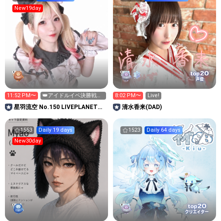
New19day
20
top
声優
11:52 PM〜
👑アイドルイベ決勝戦👑
8:02 PM〜
Live!
本日ポイント1.2倍🩵🩵
星羽流空 No.150 LIVEPLANET新
清水香来(DAD)
アイドルAD
1553
Daily 19 days
1523
Daily 64 days
New30day
20
top
クリエイター