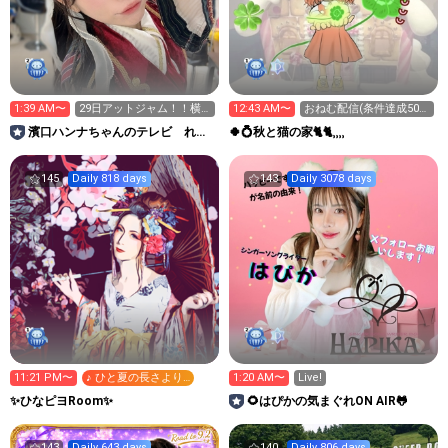
1:39 AM〜
29日アットジャム！！横
12:43 AM〜
おねむ配信(条件達成50曲
浜アリーナ
が遠い)
濱口ハンナちゃんのテレビ れん
🍀💍秋と猫の家🐈🐈⸒⸒⸒⸒
てつ
145
Daily 818 days
143
Daily 3078 days
11:21 PM〜
♪ ひと夏の長さより…
1:20 AM〜
Live!
✨ひなピヨRoom✨
🌻はぴかの気まぐれON AIR🐸
143
Daily 643 days
140
Daily 806 days