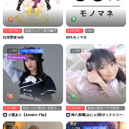
11:43 PM〜
超超のんびり配信🐌💭
8:55 PM〜
Live!
白河芽依🍠🐱
60%モノマネ
303
Daily 109 days
292
1:26 AM〜
初きっかけ配信✨️初見さん
12:00 AM〜
最後の配信です🥹皆様今
来てね💕︎
まで本当にありがとう☺️
小栗あり【Amairo-Flip】
神八美璃(みにゃ)🐱ボックスコー
ポレーションアイドルAD🔥
289
284
Daily 987 days