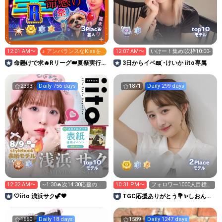
3
10
Place
top
芸人
モデル
12:01 AM〜
♪ アンバランスなKissを
12:07 AM〜
いけー！集め❕次枠10:00-
して
命懸けで求🔥Rリーグ👑夏祭実行
3日からイベ📖 ̖́-けいか iito専属
委員長🎆こがちゃんのちばります
2393
Daily 756 days
1871
Daily 299 days
2
10
top
Place
モデル
モデル
12:32 AM〜
~1:30🔥次14:30応援の積
10:31 PM〜
フォロワー1000人目標🌼
重ねに感謝💪🏻😭
💫次枠9:00頃
🤍iito ‎浅浜サク🦖🤎
TGC応援ありがとう💐✨しおん🧶
🤎
1660
Daily 18 days
1589
Daily 1247 days