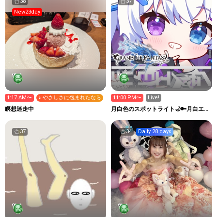
38
37
New23day
1:17 AM〜
♪ やさしさに包まれたなら
11:00 PM〜
Live!
瞑想迷走中
月白色のスポットライト🌙🔑月白エイ
ラ
37
34
Daily 28 days