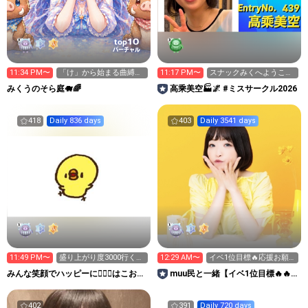
10
top
バーチャル
11:34 PM〜
「け」から始まる曲縛り
11:17 PM〜
スナックみくへようこ
🎶
そ。赤松組二次会中
みくうのそら庭🐗🌈
高乘美空🏭🌌 #ミスサークル2026
418
Daily 836 days
403
Daily 3541 days
11:49 PM〜
盛り上がり度3000行くか
12:29 AM〜
イベ1位目標🔥応援お願
力尽きるまで٩(>ω<*
いします🩷️
みんな笑顔でハッピーに🐕‍🦺😇はこお
muu民と一緒【イベ1位目標🔥🔥
Ｃぃぃｅｅｅルーム.
🔥お休み中🥹】
402
391
Daily 720 days