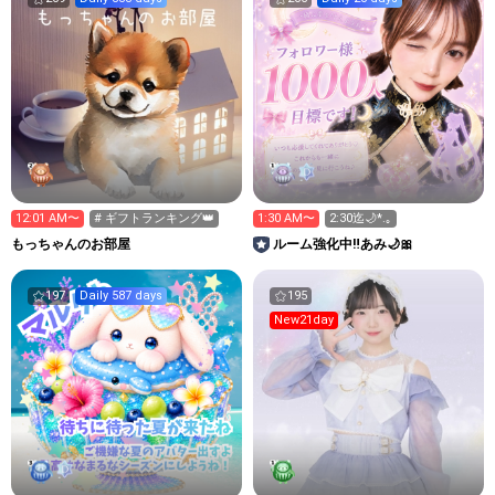
12:01 AM〜
# ギフトランキング👑
1:30 AM〜
2:30迄🌙*.｡
もっちゃんのお部屋
ルーム強化中‼️あみ🌙🎀
197
Daily 587 days
195
New21day