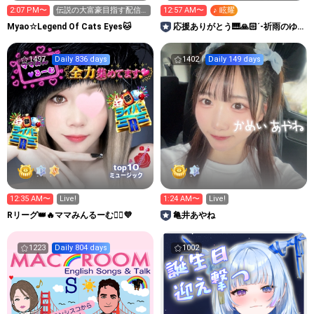
2:07 PM〜
伝説の大富豪目指す配信
12:57 AM〜
♪ 眩耀
２日目
Myao☆Legend Of Cats Eyes🐱
応援ありがとう🎹🙏🏻´-祈雨のゆ
るあめるーむ。
1497
Daily 836 days
1402
Daily 149 days
10
top
ミュージック
12:35 AM〜
Live!
1:24 AM〜
Live!
Rリーグ👑🔥ママみんるーむ💁‍♀️💜
亀井あやね
1223
Daily 804 days
1002