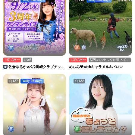
20
top
芸人
1:51 AM〜
Live!
1:39 AM〜
深夜のスナック🍺歌ってま
す後4曲♪ラン
佐倉ゆるか🔥9/2川崎クラブチッタ
めぃみ🧡withキャラメル&バロン
🔥【いつだって青い春。】
137
Daily 78 days
132