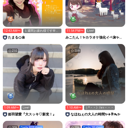
12:43 AM〜
１週間お疲れ様です🌸
11:54 PM〜
Live!
1:00まで(˶' ᵕ '
たまる🍊🌼
みこたん！✨カラオケ強化イベ🎤✨
10/11下北沢ライブ🎤
210
209
1:09 AM〜
Live!
1:10 AM〜
｜*・・）ｿｫｯ・・・
姫羽望愛『大スッキ♡新党！』
なほねぇの大人の時間✨✈️🥂👠✨
209
Daily 833 days
206
Daily 20 days