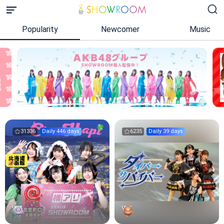
Popularity
Newcomer
Music
31336
Daily 446 days
6235
Daily 39 days