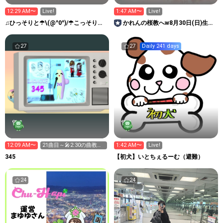
12:29 AM〜
Live!
1:47 AM〜
Live!
♫ひっそりと☂\(@^0^)/☂こっそりと
かれんの桜教へw8月30日(日)生誕
♬
ライブ！絶対来て！
27
27
Daily 241 days
12:09 AM〜
21曲目～🎤2:30の曲教え
1:42 AM〜
Live!
て💕
345
【初犬】いとちぇるーむ（避難）
24
24