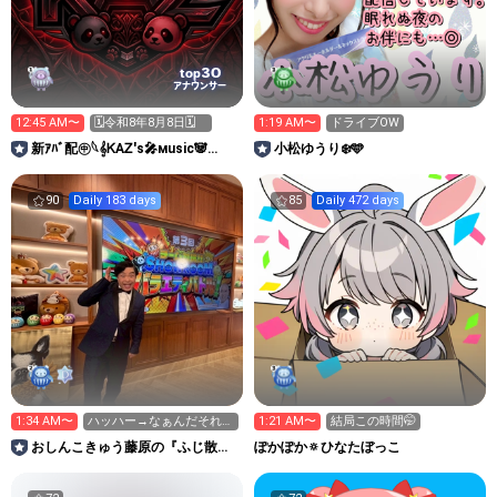
30
top
アナウンサー
12:45 AM〜
🗓令和8年8月8日🗓
1:19 AM〜
ドライブOW
新ｱﾊﾞ配㊥𓆩𝄞ᏦAᏃ'ꜱ🎤ᴍusiᴄ🐼
小松ゆうり❄️🩵
тogetheʀ𝄞𓆪
90
Daily 183 days
85
Daily 472 days
1:34 AM〜
ハッハー→なぁんだそれ！
1:21 AM〜
結局この時間🤭
22代目妖精王爆誕筋ト
おしんこきゅう藤原の『ふじ散
ぽかぽか🔅ひなたぼっこ
レ！
歩』