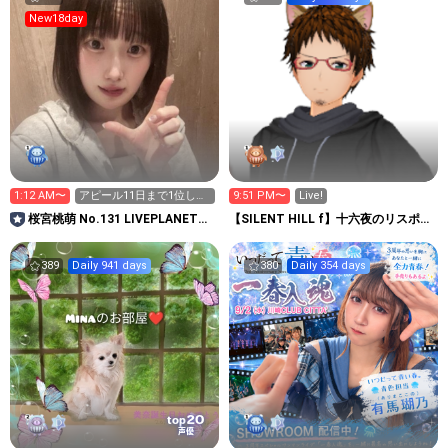
New18day
1:12 AM〜
アピール11日まで1位し
9:51 PM〜
Live!
か！フォロー100人‼️
桜宮桃萌 No.131 LIVEPLANET新
【SILENT HILL f】十六夜のリスポー
アイドルAD
ン地点
389
Daily 941 days
380
Daily 354 days
20
top
声優