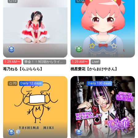
72
72
1:29 AM〜
華金！！9日朝からライブ
1:29 AM〜
Live!
だよん
苺乃ねる【らぶららら】
桃星愛花【からおけやさん】
70
Daily 12 days
68
Daily 130 days