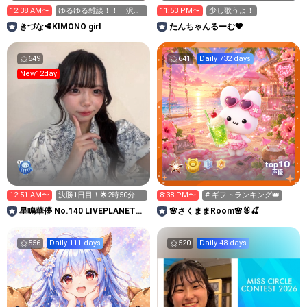
12:38 AM〜
ゆるゆる雑談！！ 沢山
11:53 PM〜
少し歌うよ！
話しましょう〜
きづな🥩KIMONO girl
たんちゃんるーむ🖤
649
641
Daily 732 days
New12day
10
top
声優
12:51 AM〜
決勝1日目！🌟2時50分ま
8:38 PM〜
# ギフトランキング👑
で‼️
星鳴華儚 No.140 LIVEPLANET新
🌸さくままRoom🌸🐰🍒
アイドルAD
556
Daily 111 days
520
Daily 48 days