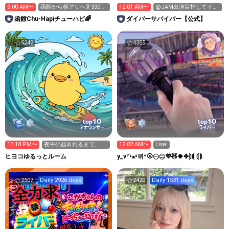
9:00 AM〜
函館から横アリへ🦑330万
12:01 AM〜
@JAM出演目指してイベ
pt目標！キラ星求！
ント挑戦中！
函館Chu-Hapiチューハピ🌈
‪ダイバーサバイバー【公式】
5242
4355
10
10
top
top
アナウンサー
ライバー
10:18 PM〜
夜中の起きれるまで、お
12:02 AM〜
Live!
われまてん
ヒヨコゆるっとルーム
y_v⁷•̀ﻌ•́뷔ᵕ̈⦿㊀㊁💜🧸🍀✤⟭⟬ ⟬⟭
2507
Daily 2926 days
2420
Daily 1531 days