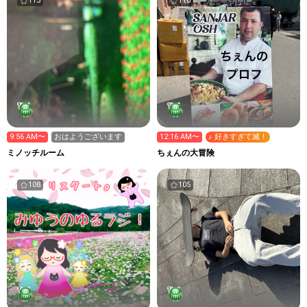
113
110
9:56 AM〜
おはようございます
12:16 AM〜
♪ 好きすぎて滅！
ミノッチルーム
ちぇんの大冒険
108
105