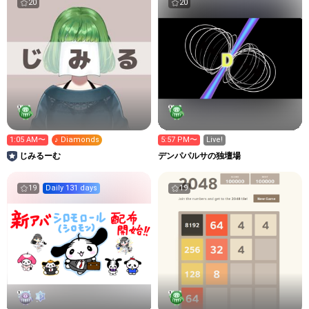
20
20
1:05 AM〜
♪ Diamonds
5:57 PM〜
Live!
じみるーむ
デンパパルサの独壇場
19
Daily 131 days
19