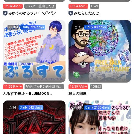
12:04 AM〜
アバター提出したよ
10:54 AM〜
Live!
みゆうのゆるラジ！ ＼(^o^)／
みたらしだんご
103
Daily 724 days
98
Daily 88 days
11:36 PM〜
配信(てかPC)再生計画を
12:39 AM〜
10曲目
練る(仮住まい配信)
ぶるすて🚐🌙 ～BLUEMOON
雄大の部屋
STATION～
94
Daily 642 days
91
Daily 2150 days