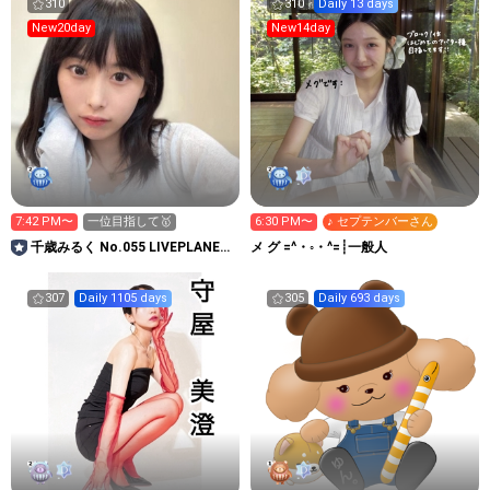
310
310
Daily 13 days
New20day
New14day
7:42 PM〜
一位目指して🥇
6:30 PM〜
♪ セプテンバーさん
千歳みるく No.055 LIVEPLANET
メ グ =^・◦・^=┊︎一般人
新アイドルAD
307
Daily 1105 days
305
Daily 693 days