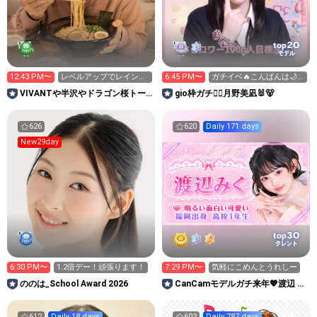
20
top
モデル
12:43 PM〜
レベルアップでレインボ
6:45 PM〜
ガチイベ🔥こんばんは🌙*·̩͙
ースターもらってね😊
いっぱいお話🎀🎶
VIVANTや半沢やドラゴン桜トー
gio枠ガチ❤️‍🔥月野美凪🐰🐻️
ク大歓迎｜長時間配信
626
620
Daily 171 days
New29day
30
top
タレント
6:30 PM〜
1.2倍デー！頑張ります！
7:29 PM〜
気軽にこめんとうれしー
ののは_School Award 2026
CanCamモデルガチ来年💖渡辺 み
く (WNB39) 🐰🍓
612
Daily 18 days
603
Daily 787 days