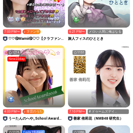
20
top
ミュージック
7:03 PM〜
♪ ファンサ
6:21 PM〜
メロい人間に俺はなる
♡♡🤤Mamii🤤♡♡【クラファン
旅人フィスのひととき
挑戦中❤️‍🔥愛の大海】
1214
1151
New22day
4:03 PM〜
♪ 青雲のうた
7:10 PM〜
# ドゥームズデイ
✖️NMB11期生
うーたんのへや_School Award
善家 侑莉花（NMB48 研究生）
2026
1125
Daily 19 days
1086