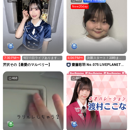
492
485
Daily 18 days
New20day
7:30 PM〜
9日11日ライブあります！
6:04 PM〜
決勝スタート！20時ま
待ってるね♡
で！
芹沢その【最愛のマルベリー】
齋藤彩羽 No.075 LIVEPLANET新
アイドルAD
468
462