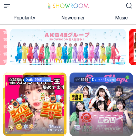
Popularity
Newcomer
Music
22326
Daily 2965 days
18954
Daily 446 days
1
Place
ミュージック