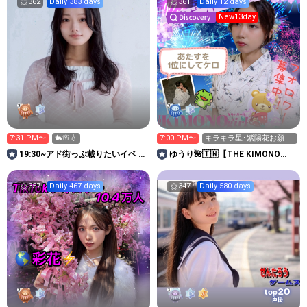
362
Daily 383 days
361
Daily 12 days
New13day
7:31 PM〜
7:00 PM〜
キラキラ星･紫陽花お願い
します！
19:30~アド街っぷ載りたいイベ 春
ゆうり🌺🇹🇼【THE KIMONO
菜雫
girl2026】
357
Daily 467 days
347
Daily 580 days
20
top
声優