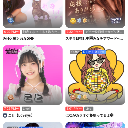
10
top
ライバー
6:20 PM〜
顔赤くなってる！歌うた
7:32 PM〜
ガチ一位目標🥇金グリ🌟
うよ
新ギフト🎁集め中🌻
みゆと歌とれな🎤😻
ステラ目指し中🆘みなをアワードへ連
れてって😭🙏
365
364
Daily 410 days
7:02 PM〜
Live!
6:01 PM〜
Live!
こと【Lovelys】
はながカラオケ🎤歌ってるよ🤭