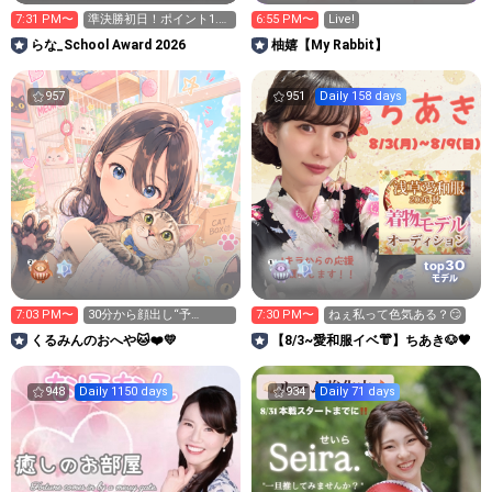
7:31 PM〜
準決勝初日！ポイント1.2
6:55 PM〜
Live!
倍デー！✨️
らな_School Award 2026
柚嬉【My Rabbit】
957
951
Daily 158 days
30
top
モデル
7:03 PM〜
30分から顔出し“予
7:30 PM〜
ねぇ私って色気ある？😏
定”！！
くるみんのおへや🐱❤️💛
【8/3~愛和服イベ👘】ちあき🐶🖤
948
Daily 1150 days
934
Daily 71 days