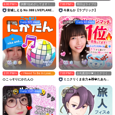
6:00 PM〜
決勝1位めざしてます！今
7:00 PM〜
明日はライブ❕🫪
日Ptは1.2倍です‼️
音城しえる No.088 LIVEPLANET
今泉もか【ラブリック】
新アイドルAD
1505
Daily 821 days
1404
Daily 42 days
10
top
芸人
2:31 PM〜
♪ I Need To Be In Love
7:03 PM〜
お礼配信🐶💓ミニクリく
[青春の輝き]
ま欲しいです🧸💎🔥🔥🔥
🍊こっそりにかたん🍊
ミニクリくま全力🔥🧸💎たあちゃ
んルーム🧸💚
1356
Daily 1521 days
1322