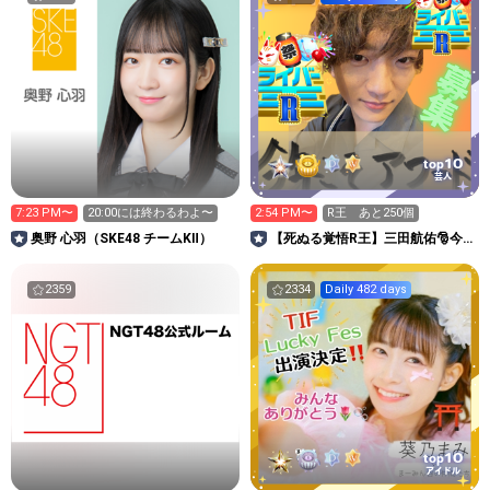
10
top
芸人
7:23 PM〜
20:00には終わるわよ〜
2:54 PM〜
R王 あと250個
奥野 心羽（SKE48 チームKⅡ）
【死ぬる覚悟R王】三田航佑🎅今
年こそアワード！
2359
2334
Daily 482 days
10
top
アイドル