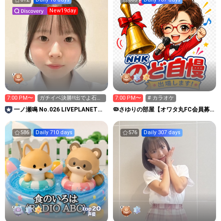
New19day
7:00 PM〜
ガチイベ決勝‼️出でよ石油
7:00 PM〜
# カラオケ
王👑✨
一ノ瀬鳴 No.026 LIVEPLANET新
🦠さゆりの部屋【オワタ丸FC会員募
アイドルAD
集中❣️】埋もれた昭和歌謡
586
Daily 710 days
576
Daily 307 days
20
top
声優