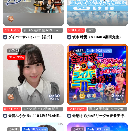
7:00 PM〜
@JAM絶対1位🔥19:30~ｽ
5:01 PM〜
Live!
ﾀﾗｼﾞやる気ご飯
‪ダイバーサバイバー【公式】
坂木 叶愛（STU48 4期研究生）
7403
6857
Daily 2926 days
New19day
3
30
top
Place
アイドル
芸人
5:15 PM〜
🎀〜20時 pt1.2倍🎀 明日8
12:16 PM〜
激求🔥限定欄Rリーグ👑0
時〜やります🍀
時～枠に来れる方ギフト
天音ふうか No.110 LIVEPLANET
命懸けで求🔥Rリーグ👑夏祭実行
温存
新アイドルAD
委員長🎆こがちゃんのちばります
6815
Daily 1872 days
4361
Daily 303 days