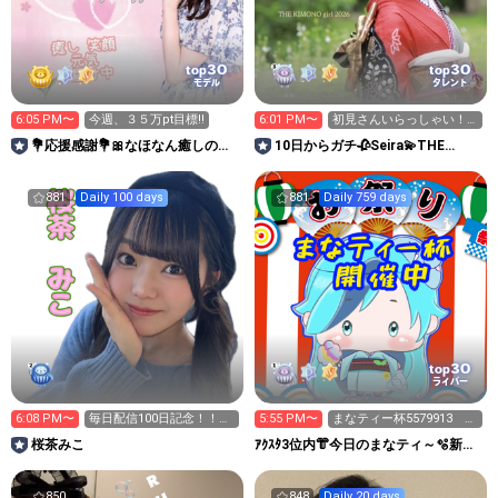
30
30
top
top
モデル
タレント
6:05 PM〜
今週、３５万pt目標‼️
6:01 PM〜
初見さんいらっしゃい！
マックのデリバリー検索
💐応援感謝💐🎀なほなん癒しのお
10日からガチ🥀Seira💫THE
中💦
部屋🧸🌷🌺
KIMONO girl
881
Daily 100 days
881
Daily 759 days
30
top
ライバー
6:08 PM〜
毎日配信100日記念！！あ
5:55 PM〜
まなティー杯5579913 三
りがとう祭り🎀🥹
麻東風 参加自由
桜茶みこ
ｱｸｽﾀ3位内👘今日のまなティ～🫧新ア
バ🀄8/7-8三麻大会
850
848
Daily 20 days