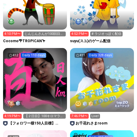
4:10 PM〜
じんじんさんが100回目の
4:52 PM〜
# ラジオっぽく配信
訪問🎉
Cocomo🌴TROPICAN🦩
suyu(スユ)のゲーム配信
412
Daily 110 days
411
Daily 328 days
20
top
ミュージック
4:19 PM〜
【２日目】100キロマラソ
7:46 PM〜
Live!
ン 頑張りま〜す🎉
【フォロワー様150人目標】
お千花れさまroom
JUNON 仲野流生👽🩷