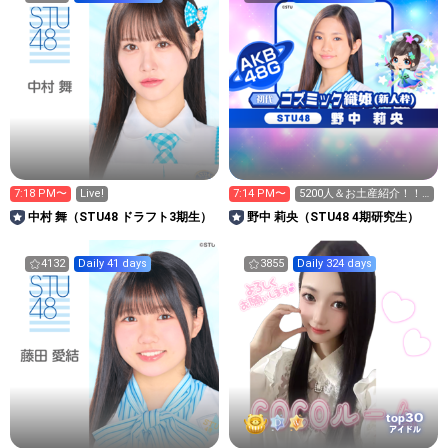
7:18 PM〜
Live!
7:14 PM〜
5200人＆お土産紹介！！‎
🤍➞🩷
中村 舞（STU48 ドラフト3期生）
野中 莉央（STU48 4期研究生）
4132
Daily 41 days
3855
Daily 324 days
30
top
アイドル