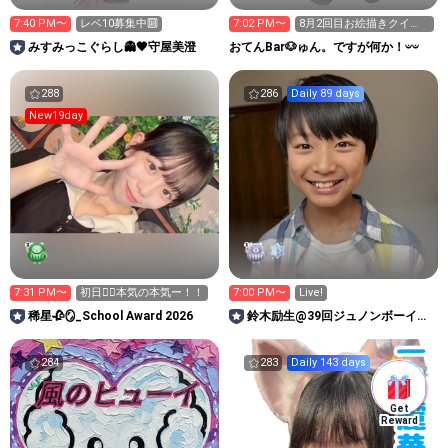
7:40 PM〜
レベ10募集中🔟
7:02 PM〜
8月2回目お絵描きクイ
ズ R王INOUへ！
みすみっこぐらし👻🖤守屋美澄
おてんBar🐶ゅん。ですが何か！𝄑𝄑
288
286
Daily 89 days
New19day
7:31 PM〜
初日❤️‍🔥本気の本気ー！！
7:00 PM〜
Live!
稀星🥀🪞_School Award 2026
鈴木励生@39回ジュノンボーイ挑
戦中！
284
283
Daily 143 days
Get
Reward