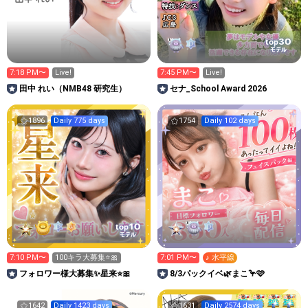
30
top
モデル
7:18 PM〜
Live!
7:45 PM〜
Live!
田中 れい（NMB48 研究生）
セナ_School Award 2026
1896
Daily 775 days
1754
Daily 102 days
10
top
モデル
7:10 PM〜
100キラ大募集⭐️🎀
7:01 PM〜
♪ 水平線
フォロワー様大募集✨星来⭐️🎀
8/3パックイベ🌿まこ🦩🩷
1642
Daily 1423 days
1631
Daily 2574 days