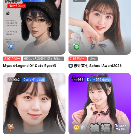
New30day
2:07 PM〜
伝説の大富豪目指す配信
7:15 PM〜
Live!
２日目
Myao☆Legend Of Cats Eyes🐱
櫻井菜七 School Award2026
1062
Daily 41 days
983
Daily 379 days
1
Place
アイドル