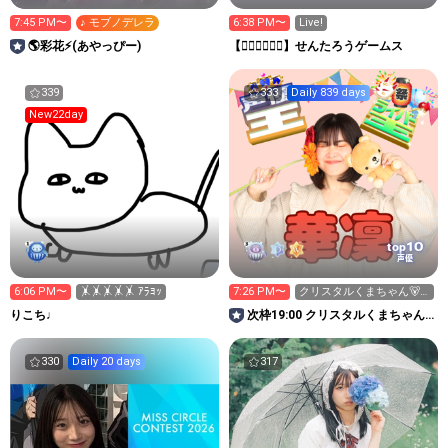
7:45 PM〜
♪ モブノデレラ
6:38 PM〜
Live!
🌎彩花⚡️(あやっぴー)
【👉🏻🚋🚋👈🏻】せんたろうゲームス
339
333
Daily 839 days
New22day
10
top
声優
6:06 PM〜
🤸🤸🤸🤸🤸 ｱﾗﾖｯ
7:26 PM〜
クリスタルくまちゃん🐻️
集め中
りこち♩
次枠19:00 クリスタルくまちゃん
集め中の華凜🦝🍨
330
Daily 20 days
317