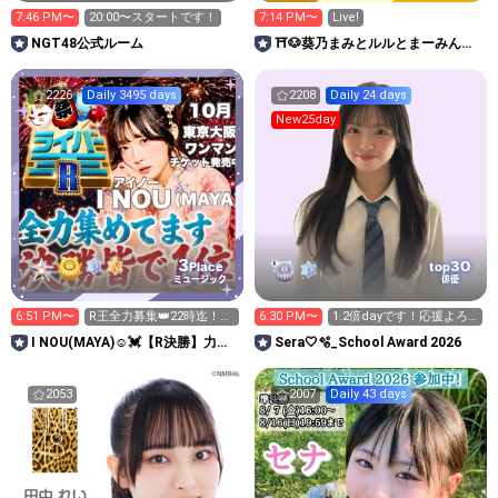
7:46 PM〜
20:00〜スタートです！
7:14 PM〜
Live!
NGT48公式ルーム
⛩🐶葵乃まみとルルとまーみん谷
の仲間たち🌻
2226
Daily 3495 days
2208
Daily 24 days
New25day
3
30
Place
top
ミュージック
俳優
6:51 PM〜
R王全力募集👑22時迄！明
6:30 PM〜
1.2倍dayです！応援よろ
日神宮花火ステージ！
しくお願いします😊
I NOU(MAYA)☺︎︎︎︎💓【R決勝】力合
Sera🤍🫧_School Award 2026
わせて🤝
2053
2007
Daily 43 days