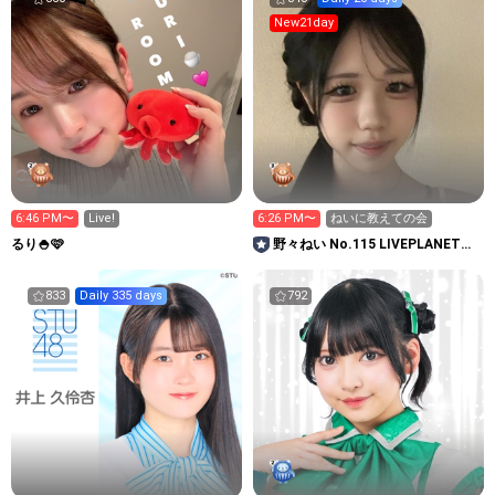
New21day
6:46 PM〜
Live!
6:26 PM〜
ねいに教えての会
るり🍚🩷
野々ねい No.115 LIVEPLANET新
アイドルAD
833
Daily 335 days
792