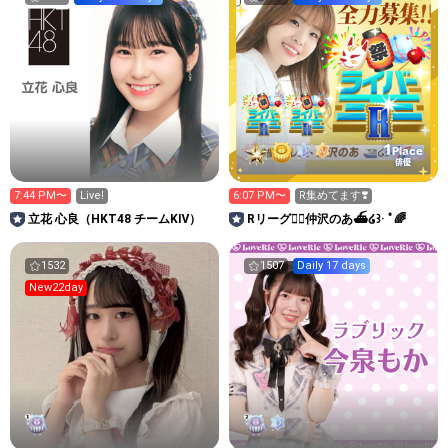
1
Place
俳優
7:44 PM〜
Live!
6:07 PM〜
R集めてます❣️
立花 心良（HKT48 チームKⅣ）
Rリーグ❤️‍🔥仲沢のあ⛴໒꒱· ﾟ🌈
1532
1507
Daily 17 days
New22day