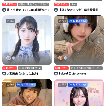
7:46 PM〜
4期イベ‼️もぐもぐする🍗
7:00 PM〜
Live!
井上 久伶杏（STU48 4期研究生）
【福を架ける少女】葵井愛茉莉
752
700
Daily 164 days
6:45 PM〜
8/10.24新宿LIVE🍣
6:01 PM〜
ガチイベ応援お願いしま
す📣❤️‍🔥「Toko🐣💞」
大西彩未 (おおにしあみ)
Toko🐣💞gio by seju
669
Daily 176 days
650
Daily 171 days