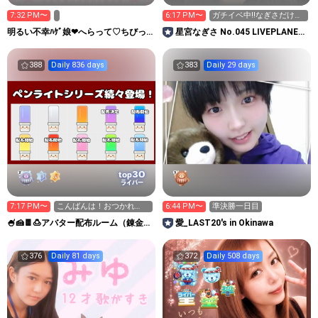
7:32 PM〜
6:17 PM〜
ガチイベ中‼️なぎさだけ見
てて♡-_-b
明るい不幸ﾊｹﾞ娘❤へらって♡ちびっ
星宮なぎさ No.045 LIVEPLANET
こ~1000日後も生きる
新アイドルAD
388
Daily 836 days
383
Daily 29 days
30
top
ライバー
7:17 PM〜
こんばんは！おつかれ
6:44 PM〜
準決勝一日目
summerです
🍧🍰🍫🍮アバター配布ルーム（錬金術
愛_LAST20's in Okinawa
師ミル）
376
Daily 81 days
372
Daily 508 days