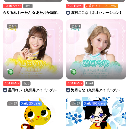
10:10 AM〜
Live!
7:00 PM〜
♪ 盛れ！ミ・アモーレ
らりるれ れーたん ✿ あたおか陰謀論
渡村ここな【ネオハレーション】
者？
450
434
7:04 PM〜
ろだ
7:04 PM〜
Live!
黒田れい（九州発アイドルグルー
海月らな（九州発アイドルグルー
プLinQ）
プLinQ）
427
Daily 20 days
427
Daily 598 days