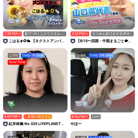
2
Place
クリエイター
7:29 PM〜
新アバ‼️ミニクリスタルク
5:32 PM〜
そうめん茹でます🍜20:00
マ🧸💎が欲しいです！
まで！
こはる☀️🌻🐇 【ネクストアンバサ
【8/10〜四国・中国まるごと🐡】
ダー❤️‍🔥】ルーム強化中
M!ca✨iito2nd
510
Daily 18 days
508
Daily 358 days
New19day
6:00 PM〜
♪ 高嶺の花子さん
6:46 PM〜
Live!
紅井林檎 No.025 LIVEPLANET新
やほー
アイドルAD