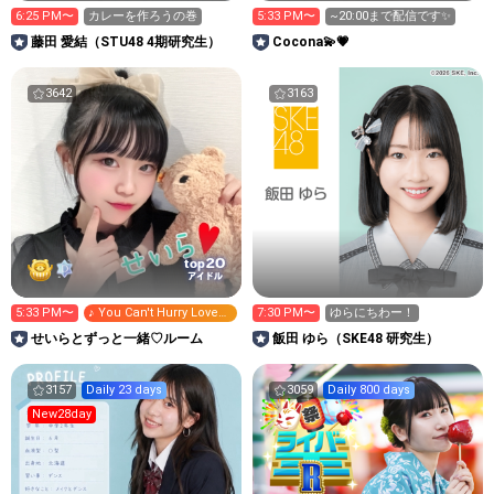
6:25 PM〜
カレーを作ろうの巻
5:33 PM〜
~20:00まで配信です✨
藤田 愛結（STU48 4期研究生）
Cocona💫💗
3642
3163
20
top
アイドル
5:33 PM〜
♪ You Can't Hurry Love
7:30 PM〜
ゆらにちわー！
[恋はあせらず]
せいらとずっと一緒♡ルーム
飯田 ゆら（SKE48 研究生）
3157
Daily 23 days
3059
Daily 800 days
New28day