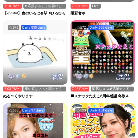
7:10 PM〜
# 応援よろしくお願いしま
7:33 PM〜
Live!
す
【イベ中】食のいろは🍚🦊 #ひろひろ
陽彩🐥🩷
576
Daily 835 days
572
Daily 836 days
20
20
top
top
ライバー
ミュージック
6:03 PM〜
車の窓ちょっと開けとく
7:05 PM〜
🐷豚しゃぶ🍆翡翠ナス🥬
派？ 閉める派？
🥦︎🍅温野菜
ぬる〜くやります
🟪スナックたえこ6周年感謝 🎤歌＆ウ
クレレ弾き語り✨️
535
Daily 97 days
520
Daily 154 days