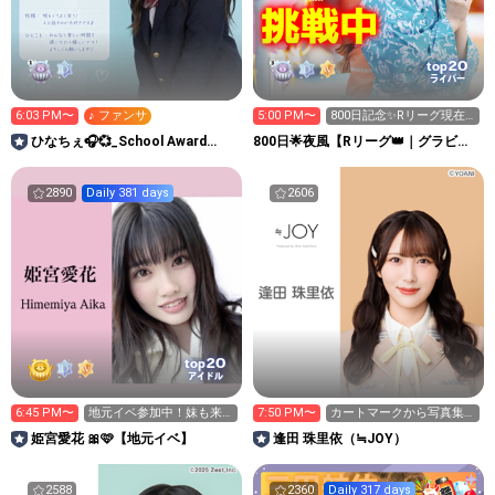
20
top
ライバー
6:03 PM〜
♪ ファンサ
5:00 PM〜
800日記念✨Rリーグ現在4
位🔥全力集め中🔥
ひなちぇ🎧💞_School Award
800日🌟夜風【Rリーグ👑｜グラビア
2026
プレス写真集イベ中】
2890
Daily 381 days
2606
20
top
アイドル
6:45 PM〜
地元イベ参加中！妹も来
7:50 PM〜
カートマークから写真集
てます👧🏻
ご予約できます🛒
姫宮愛花 🎀🩷【地元イベ】
逢田 珠里依（≒JOY）
2588
2360
Daily 317 days