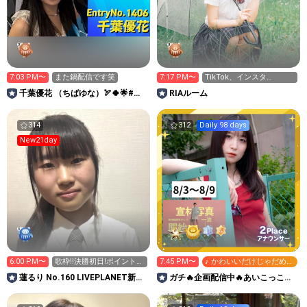
7:03 PM〜
また鍋配信です笑
7:17 PM〜
TikTok、インスタ
▶︎ria_n_910
千葉優花 （ちばゆな）🏹🍀🌟#ミ
RIAルーム
スサークル2026
314
312
Daily 98 days
New21day
2
Place
アナウンサー
6:00 PM〜
歌枠‼️決勝初日!ポイント
7:45 PM〜
♪ かわいいだけじゃだめで
1.2倍‼️
すか？
蓮るり No.160 LIVEPLANET新ア
ガチ🔥企画配信中🔥あいこっこ
イドルAD
room🐥🌱あいこ