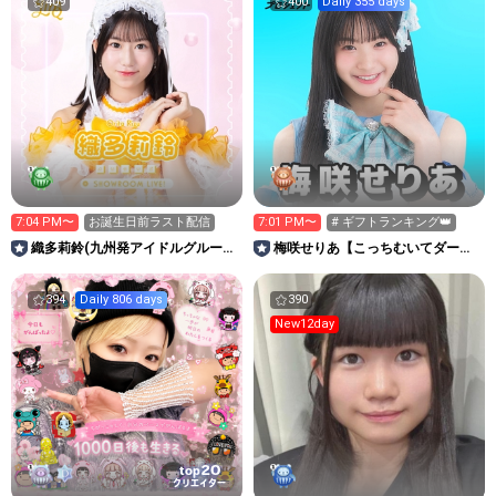
409
400
Daily 355 days
7:04 PM〜
お誕生日前ラスト配信
7:01 PM〜
# ギフトランキング👑
織多莉鈴(九州発アイドルグループ
梅咲せりあ【こっちむいてダーリ
LinQ)
ン】
394
Daily 806 days
390
New12day
20
top
クリエイター