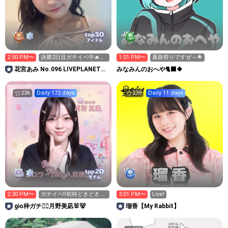
30
top
アイドル
2:50 PM〜
決勝2日目ガチイベ中🔥
1:01 PM〜
夏曲祭りですぜ～🌟
15:20まで🎀
花宮あみ No.096 LIVEPLANET新
みなみんのおへや🐈‍⬛🍀
アイドルAD
236
Daily 172 days
235
Daily 11 days
20
top
モデル
2:30 PM〜
ガチイベ‼️初枠どきどき 夜
3:01 PM〜
Live!
枠出来ないかも‪🥲‎
gio枠ガチ❤️‍🔥月野美凪🐰🐻️
瑠香【My Rabbit】