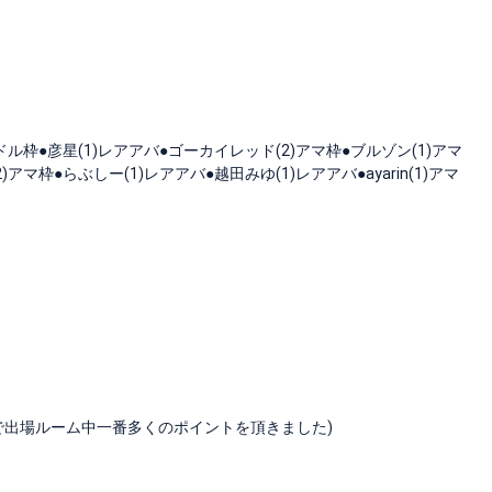
ドル枠●彦星(1)レアアバ●ゴーカイレッド(2)アマ枠●ブルゾン(1)アマ
)アマ枠●らぶしー(1)レアアバ●越田みゆ(1)レアアバ●ayarin(1)アマ
で出場ルーム中一番多くのポイントを頂きました)