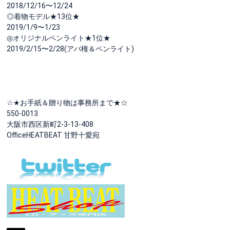
2018/12/16〜12/24
◎着物モデル★13位★
2019/1/9〜1/23
◎オリジナルペンライト★1位★
2019/2/15〜2/28(アバ権＆ペンライト)
☆★お手紙＆贈り物は事務所まで★☆
550-0013
大阪市西区新町2-3-13-408
OfficeHEATBEAT 甘野十愛宛