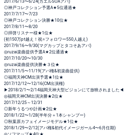
2017/6/13〜6/24(カエルSOAアバ)
◎神戸コレクション予選A★5位通過★
2017/7/17〜7/23
◎神戸コレクション決勝★10位★
2017/8/11〜8/20
◎拝啓リスナー様★1位★
(初150万pt越え！祝⭐️フォロワー550人越え)
2017/9/16〜9/30(マグカップとタコそあアバ)
◎ruzai楽曲提供予選A★2位通過★
2017/10/20〜10/30
◎ruzai楽曲提供決勝★３位★
2017/11/5〜11/19(アバ権&初楽曲提供)
◎福岡天神CM出演予選★1位★
2017/12/12〜12/16(CM出演権)
▶︎2018/2/1〜2/14福岡天神大型ビジョンにて放映されました◀︎
◎福岡天神CM出演決勝★2位★
2017/12/25～12/31
◎新年うるつや計画★2位★
2018/1/22〜1/28(半年分＋1本シャンプー)
◎秋葉原カフェイメージモデル★1位★
2018/1/29〜2/12(アバ権&初代イメージガール4〜6月任期)
◎ソフマップ★4位★