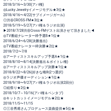
2018/3/16〜3/30(アバ権)
◎Lucky Jewelryイメージモデル★3位★
2018/4/16〜4/22(サブイメージガール)
◎渋谷CROSS-FM★3位★
2018/5/19〜5/27(アバ権＆ラジオ出演)
▶2018/7/28渋谷Cross-FMゲスト出演させて頂きました◀
◎TV番組ナレーター枠予選B★1位★
2018/6/24〜6/28(決勝進出)
◎TV番組ナレーター枠決勝★2位★
2018/7/2〜7/8
◎アーティストスキルアップ予選A★1位★
2018/8/10〜8/14(決勝進出＆ボイトレ権)
◎アーティストスキルアップ決勝★1位★
2018/8/22〜8/26(好きな権利2つ選択)
◎ラジオ声優オーディション★1位★
2018/9/18〜9/27(アバ権＆ラジオ出演2回分)
◎絵祭り★2位★
2018/10/7～10/16(アバ権＆ペンタブ)
◎キットカットイメージモデル★2位★
2018/11/5〜11/15
◎三谷秀甫さんプロデュース楽曲提供★5位★