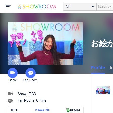
All
お絵
Profile
I
Show
Fan Room
Show : TBD
Fan Room : Offline
0 PT
2 days
left
Green1