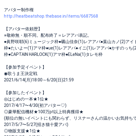
アバター制作権
http://heatbeatshop.thebase.in/items/6687568
【アバター依頼歴】
※敬称無・順不同。配布終了＝レアアバ表記。
●眞野咲耶(6)ミュージック枠●礪山佳奈(1)レアアバ●葉山カノ(2)アイ
枠●たいよー(1)アマ枠●ue(1)レアアバ●イニ(1)レアアバ●かすのっち(2
枠●CAPTAIN HARLOCK(1)アマ枠●ELeNa(1)タレモ枠
【参加予定イベント】
◉歌うま王決定戦
2021/6/14(月)18:00～6/20(日)21:59
【参加したイベント】
◎はじめの一本★1位★
2017/4/17〜4/30(初アバター♡)
◎豪華配信機材★100万pt以上特典獲得★
(順位の無いイベントにも関わらず、リスナーさんの温かいお気持ち
2017/5/7〜5/27(招き猫十愛アバ)
◎物販支援★1位★