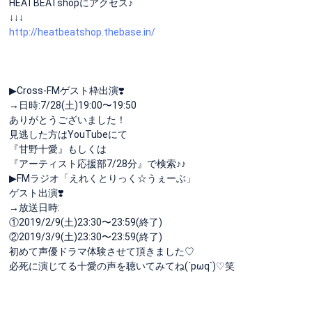
HEATBEATshopにアクセス♪
↓↓↓
http://heatbeatshop.thebase.in/
▶Cross-FMゲスト枠出演❣️
→日時:7/28(土)19:00〜19:50
ありがとうございました！
見逃した方はYouTubeにて
『甘野十愛』もしくは
『アーティスト応援部7/28分』で検索♪♪
▶FMラジオ「えれくとりっく☆うぇーぶ」
ゲスト出演❣️
→放送日時:
①2019/2/9(土)23:30〜23:59(終了)
②2019/3/9(土)23:30〜23:59(終了)
初めて声優ドラマ体験させて頂きました♡
必死に演じてる十愛の声を聴いてみてね(´pωq`)♡笑