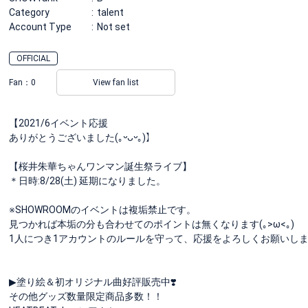
Category
talent
Account Type
Not set
OFFICIAL
Fan：
0
View fan list
【2021/6イベント応援
ありがとうございました(｡ᵕᴗᵕ｡)】
【桜井朱華ちゃんワンマン誕生祭ライブ】
＊日時:8/28(土) 延期になりました。
※SHOWROOMのイベントは複垢禁止です。
見つかれば本垢の分も合わせてのポイントは無くなります(｡>ω<｡)
1人につき1アカウントのルールを守って、応援をよろしくお願いします(
▶塗り絵＆初オリジナル曲好評販売中❣️
その他グッズ数量限定商品多数！！