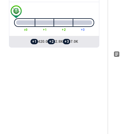
±0
+1
+2
+3
+1
420.0
+2
2.8K
+3
7.0K