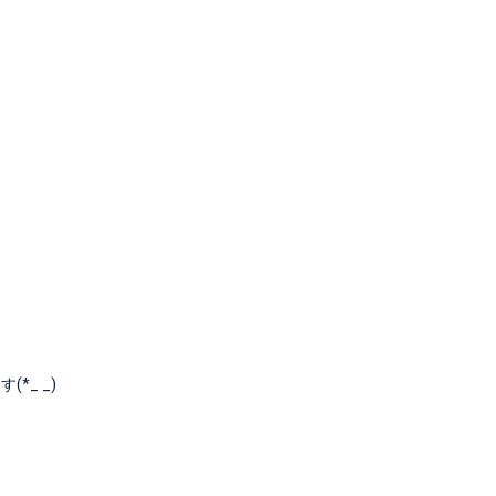
*_ _)