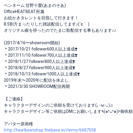
ペンネーム:甘野十愛(あまのそあ)
OfficeHEATBEAT所属
お絵かきタレントを目指して行きます！
8.5割方まったりした雑談配信してます♪(´ε｀ )
オリジナル曲を持ったのでたまに歌配信する事もあります♪♪
(2017/4/16〜showroom開始)
＊2017/10/21 follower600人以上達成❣️
＊2017/11/10 follower700人以上達成❣️
＊2018/1/27 follower800人以上達成❣️
＊2018/8/27 follower900人以上達成❣️
＊2018/10/13 follower1000人以上達成❣️
2019年末〜2020年に配信を休止し、
＊2021/3/30 SHOWROOM配信再開
【ご連絡】
キャラクターデザインのご依頼を受けております(｡･ω･｡)♫
キャラクターデザイン等ご依頼はDMにお
アバター原画権
http://heatbeatshop.thebase.in/items/6687558