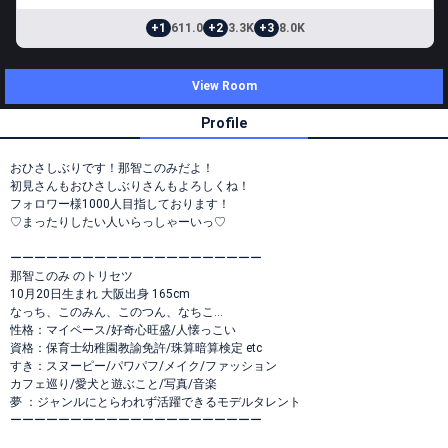
+1
611.0
+2
3.3K
+3
8.0K
View Room
Profile
おひさしぶりです！那智このみだよ！
初見さんもおひさしぶりさんもよろしくね！
フォロワー様1000人目指しております！
♡まったりしたい人いらっしゃーいっ♡
ーーーーーーーーーーーーーーーーーーーーー
那智このみ のトリセツ
10月20日生まれ 大阪出身 165cm
なっち、このみん、このつん、なちこ…
性格：マイペース/好奇心旺盛/人懐っこい
資格：保育士幼稚園教諭免許/珠算暗算検定 etc
すき：スヌーピー/パワパフ/メイク/ファッション
カフェ巡り/愛犬と遊ぶこと/写真/音楽
夢 ：ジャンルにとらわれず活躍できるモデルタレント
ーーーーーーーーーーーーーーーーーーーーー