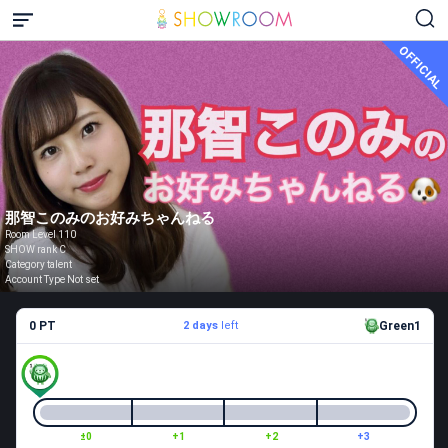
OFFICIAL
那智このみのお好みちゃんねる
Room Level 110
SHOW rank C
Category talent
Account Type Not set
0 PT
2 days
left
Green1
±0
+1
+2
+3