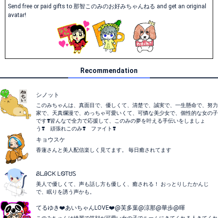
Send free or paid gifts to 那智このみのお好みちゃんねる and get an original
avatar!
Recommendation
シノット
このみちゃんは、真面目で、優しくて、清楚で、誠実で、一生懸命で、努力
家で、天真爛漫で、めっちゃ可愛いくて、可憐な美少女で、個性的な女の子
です❣️皆んなで全力で応援して、このみの夢を叶える手伝いをしましょ
う❣️ 頑張れこのみ❣️ ファイト❣️
キョウスケ
香蓮さんと美人配信楽しく見てます。 毎日癒されてます
ᏰᏞᎯᏟᏦ ᏞᏫᎢᏌᏚ
美人で優しくて、声も話し方も優しく、癒される！ おっとりしたかんじ
で、眠りを誘う声かも。
てるゆき❤️あいちゃんLOVE❤️@芙多葉@涼那@華歩@暉