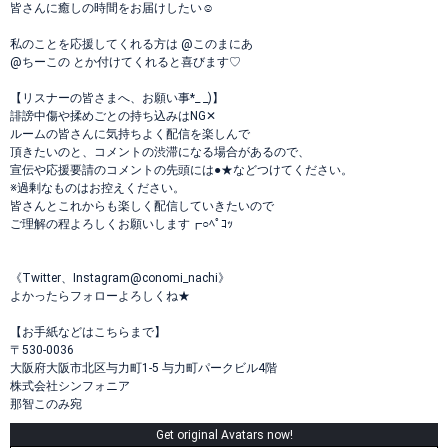
皆さんに癒しの時間をお届けしたい☺︎
私のことを応援してくれる方は @このまにあ
@ちーこの とか付けてくれると喜びます♡
【リスナーの皆さまへ、お願い事*_ _)】
誹謗中傷や揉めごとの持ち込みはNG✕
ルームの皆さんに気持ちよく配信を楽しんで
頂きたいのと、コメントの渋滞になる場合があるので、
宣伝や応援要請のコメントの先頭には●★などつけてください。
※過剰なものはお控えください。
皆さんとこれからも楽しく配信していきたいので
ご理解の程よろしくお願いします┏○ﾍﾟｺｯ
《Twitter、Instagram@conomi_nachi》
よかったらフォローよろしくね★
【お手紙などはこちらまで】
〒530-0036
大阪府大阪市北区与力町1-5 与力町パークビル4階
株式会社シンフォニア
那智このみ宛
Get original Avatars now!