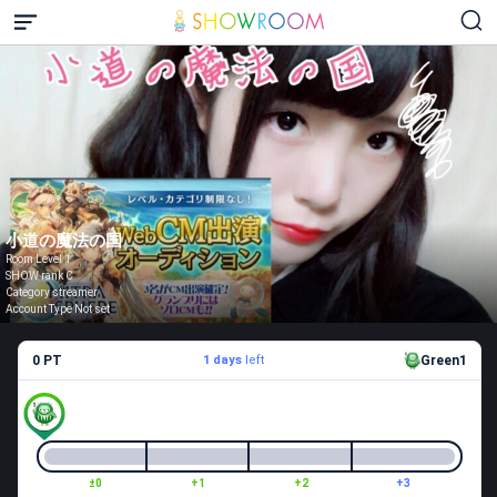
小道の魔法の国
Room Level 1
SHOW rank C
Category streamer
Account Type Not set
0 PT
1 days
left
Green1
±0
+1
+2
+3