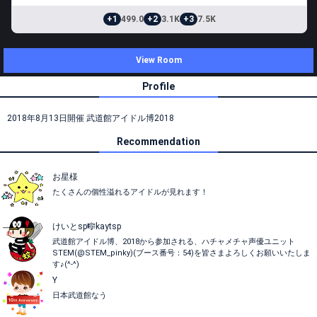
+1
499.0
+2
3.1K
+3
7.5K
View Room
Profile
2018年8月13日開催 武道館アイドル博2018
Recommendation
お星様
たくさんの個性溢れるアイドルが見れます！
けいとsp🎼kaytsp
武道館アイドル博、2018から参加される、ハチャメチャ声優ユニット
STEM(@STEM_pinky)(ブース番号：54)を皆さまよろしくお願いいたしま
す♪(^-^)
Y
日本武道館なう