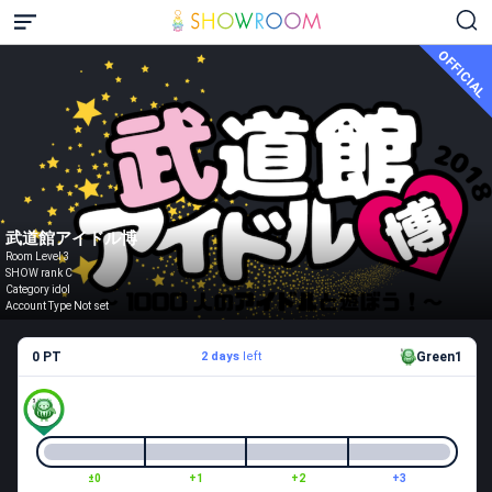
OFFICIAL
武道館アイドル博
Room Level 3
SHOW rank C
Category idol
Account Type Not set
0 PT
2 days
left
Green1
±0
+1
+2
+3