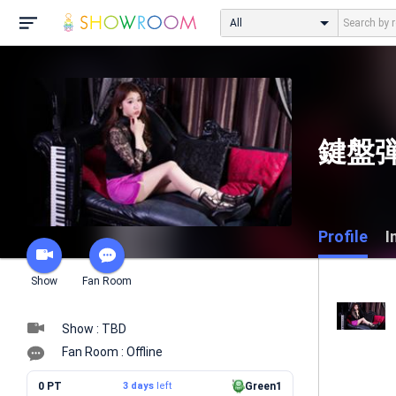
All
鍵盤
Profile
I
Show
Fan Room
Show : TBD
Fan Room : Offline
0 PT
3 days
left
Green1