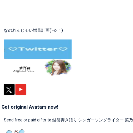
なのれんじゃい増量計画(´◦x◦｀)
Get original Avatars now!
Send free or paid gifts to 鍵盤弾き語り シンガーソングライター 菜乃花 and 