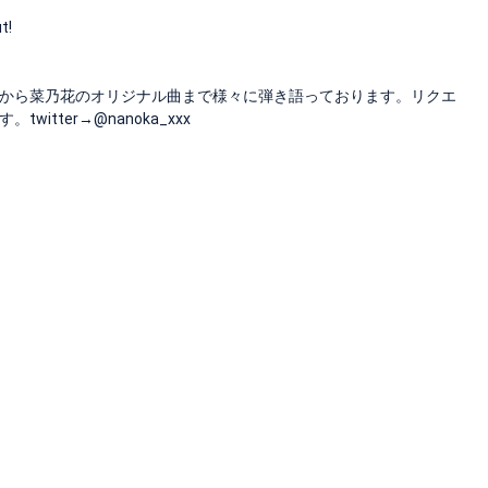
!
から菜乃花のオリジナル曲まで様々に弾き語っております。リクエ
ter→@nanoka_xxx