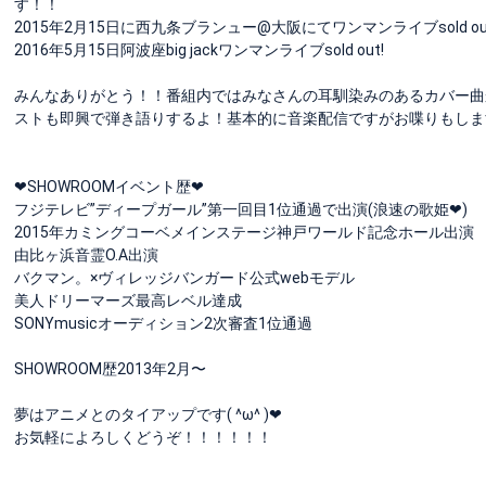
す！！
2015年2月15日に西九条ブランュー@大阪にてワンマンライブsold out
2016年5月15日阿波座big jackワンマンライブsold out!
みんなありがとう！！番組内ではみなさんの耳馴染みのあるカバー曲
ストも即興で弾き語りするよ！基本的に音楽配信ですがお喋りもします。twit
❤︎SHOWROOMイベント歴❤︎
フジテレビ”ディープガール”第一回目1位通過で出演(浪速の歌姫❤︎)
2015年カミングコーベメインステージ神戸ワールド記念ホール出演
由比ヶ浜音霊O.A出演
バクマン。×ヴィレッジバンガード公式webモデル
美人ドリーマーズ最高レベル達成
SONYmusicオーディション2次審査1位通過
SHOWROOM歴2013年2月〜
夢はアニメとのタイアップです( ^ω^ )❤︎
お気軽によろしくどうぞ！！！！！！