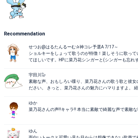
Recommendation
せつお@はるたんるーむ✰神コレ予選A 7/17～
ショルキーをしょって歌うのが特徴！楽しそうに歌って
てほしいです。HPに菜乃花シンガーと(シンガーも忘れずにね
宇田川🦭
素敵な声、おもしろい喋り、菜乃花さんの歌う歌と彼女
ださい。 きっと、菜乃花さんの魅力にハマりますよ。 
ゆか
菜乃花さんの声‼︎キャラ‼︎ 本当に素敵で綺麗な声で素敵な
ゆん
面白いトークと可愛い見た目からは想像できない歌声で