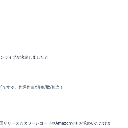
ンマンライブが決定しました☆
です☺︎。作詞作曲/演奏/歌/担当！
て」全国リリース☆タワーレコードやAmazonでもお求めいただけま