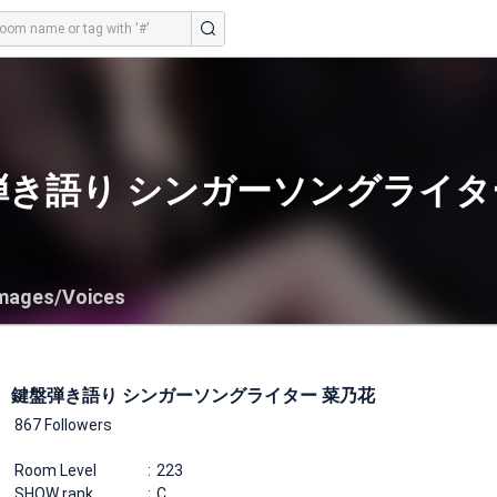
弾き語り シンガーソングライタ
mages/Voices
鍵盤弾き語り シンガーソングライター 菜乃花
867 Followers
Room Level
223
SHOW rank
C