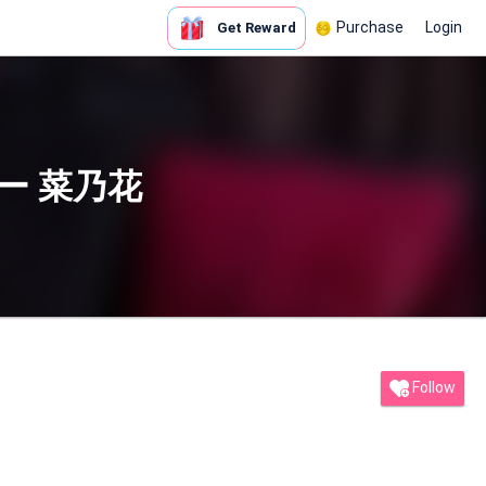
Purchase
Login
Get Reward
ー 菜乃花
Follow