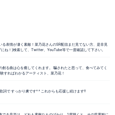
いる表情が凄く素敵！菜乃花さんのSR配信まだ見てない方、是非見
！)検索して、Twitter、YouTube等で一度確認して下さい。
の創る曲は心を癒してくれます。 騙されたと思って、食べてみてく
経験すればわかるアーティスト、菜乃花！
歌詞で すっかり虜です^ ^ これからも応援し続けます‼︎
奏でる音楽は、どれも素敵なものばかり。1度聴くと、その世界観に