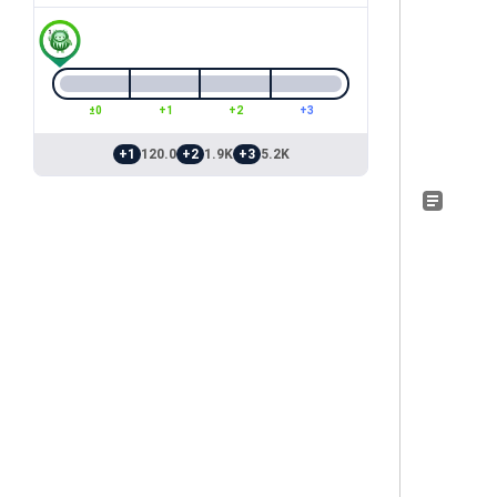
±0
+1
+2
+3
+1
120.0
+2
1.9K
+3
5.2K