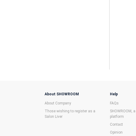
About SHOWROOM
Help
About Company
FAQs
Those wishing to register as a
SHOWROOM, a f
Salon Liver
platform
Contact
Opinion