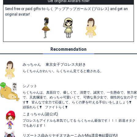
Get original Avatars now!
Send free or paid gifts to らく アップアップガールズ (プロレス) and get an
original avatar!
Recommendation
みっちゃん 東京女子プロレス大好き
らくちゃんかわいい。らくちゃん見てると癒される。
シノット
らくちゃんは、真面目で、優しくて、清楚で、誠実で、一生懸命で、努力家
で、天真爛漫で、めっちゃ可愛いくて、可憐な美少女で、個性的な女の子で
す❣️ 皆んなで全力で応援して、らくの夢を叶える手伝いをしましょう❣️
頑張れらく❣️ ファイトらく❣️
こまっちゃん(超公式)
プロレスもアイドルも本気でしてる らくちゃん最強です！！！ 鉄道オタク
でもあります！
リズートス@みりヤギヌマあーこみかMiu凛音❁結愛🐹YUI