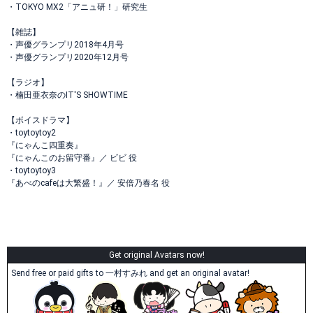
・TOKYO MX2「アニュ研！」研究生
【雑誌】
・声優グランプリ2018年4月号
・声優グランプリ2020年12月号
【ラジオ】
・楠田亜衣奈のIT'S SHOWTIME
【ボイスドラマ】
・toytoytoy2
『にゃんこ四重奏』
『にゃんこのお留守番』／ ビビ 役
・toytoytoy3
『あべのcafeは大繁盛！』／ 安倍乃春名 役
Get original Avatars now!
Send free or paid gifts to 一村すみれ and get an original avatar!