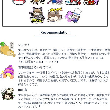
Recommendation
シノット
すみれちゃんは、真面目で、優しくて、清楚で、誠実で、一生懸命で、努力
家で、天真爛漫で、めっちゃ可愛いくて、可憐な美少女で、個性的な女の子
です❣️皆んなで全力で応援して、すみれの夢を叶える手伝いをしましょ
う❣️ 頑張れすみれ❣️ ファイト❣️
古市哲也(ふるいちてつや)
このパフォーマーは基本はイベント参加中のみ配信されますが、たまに通常
配信もあります。 コメント飛ばしもありますが、本人は一生懸命やってお
られますので、初見さんにも優しく見守ってほしいです。 名探偵コナンが
好きだそうです。
motoki
すみれちゃんは、現在舞台を中心に活動している女優さんです。名探偵コナ
ンと美味しいうどんが大好き！いつも演技にひたむきで、とっても努力家
で、笑顔が素敵な優しい女の子です！ 初見のかたも、気軽にコメントして
みて下さい（╹◡╹）