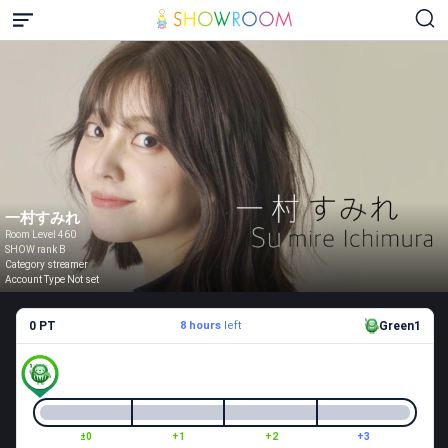
一村すみれ
Room Level 460
SHOW rank B
Category streamer
Account Type Not set
0 PT
8 hours
left
Green1
±0
+1
+2
+3