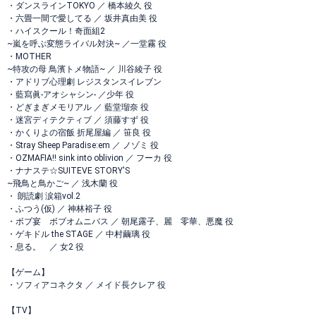
・ダンスラインTOKYO ／ 橋本綾久 役
・六畳一間で愛してる ／ 坂井真由美 役
・ハイスクール！奇面組2
~嵐を呼ぶ変態ライバル対決~ ／一堂霧 役
・MOTHER
~特攻の母 鳥濱トメ物語~ ／ 川谷綾子 役
・アドリブ心理劇 レジスタンスイレブン
・藍寫眞-アオシャシン- ／少年 役
・どぎまぎメモリアル ／ 藍堂瑠奈 役
・迷宮ディテクティブ ／ 須藤すず 役
・かくりよの宿飯 折尾屋編 ／ 笹良 役
・Stray Sheep Paradise:em ／ ノゾミ 役
・OZMAFIA!! sink into oblivion ／ フーカ 役
・ナナステ☆SUITEVE STORY'S
~飛鳥と鳥かご~ ／ 浅木蘭 役
・ 朗読劇 涙箱vol.2
・ふつう(仮) ／ 神林裕子 役
・ボブ宴 ボブオムニバス ／ 朝尾露子、麗 零華、悪魔 役
・ゲキドル the STAGE ／ 中村繭璃 役
・息る。 ／ 女2 役
【ゲーム】
・ソフィアコネクタ ／ メイド長クレア 役
【TV】