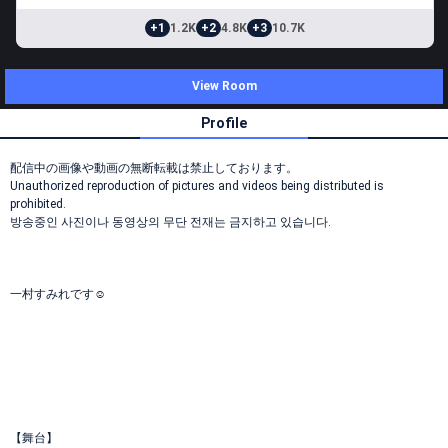
+1
1.2K
+2
4.8K
+3
10.7K
View Room
Profile
配信中の画像や動画の無断転載は禁止しております。
Unauthorized reproduction of pictures and videos being distributed is
prohibited.
방송중인 사진이나 동영상의 무단 전재는 금지하고 있습니다.
一村すみれです☺︎
【舞台】