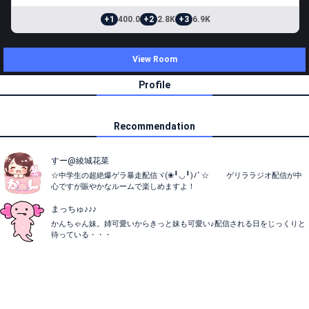
+1
400.0
+2
2.8K
+3
6.9K
View Room
Profile
Recommendation
すー@綾城花菜
☆中学生の超絶爆ゲラ暴走配信ヾ(❀╹◡╹)ﾉﾞ☆ ゲリララジオ配信が中
心ですが賑やかなルームで楽しめますよ！
まっちゅ♪♪♪
かんちゃん妹。姉可愛いからきっと妹も可愛い♪配信される日をじっくりと
待っている・・・