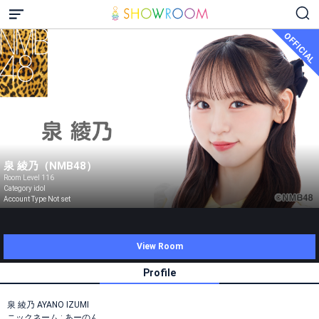
OFFICIAL
泉 綾乃（NMB48）
Room Level 116
Category idol
Account Type Not set
View Room
Profile
泉 綾乃 AYANO IZUMI
ニックネーム : あーのん