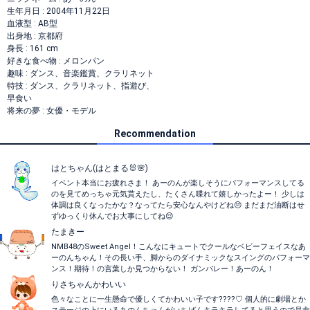
生年月日 : 2004年11月22日
血液型 : AB型
出身地 : 京都府
身長 : 161 cm
好きな食べ物 : メロンパン
趣味 : ダンス、音楽鑑賞、クラリネット
特技 : ダンス、クラリネット、指遊び、
早食い
将来の夢 : 女優・モデル
Recommendation
はとちゃん(はとまる🐰🌸)
イベント本当にお疲れさま！ あーのんが楽しそうにパフォーマンスしてる
のを見てめっちゃ元気貰えたし、たくさん喋れて嬉しかったよー！ 少しは
体調は良くなったかな？なってたら安心なんやけどね😔 まだまだ油断はせ
ずゆっくり休んでお大事にしてね😌
たまきー
NMB48のSweet Angel！こんなにキュートでクールなベビーフェイスなあ
ーのんちゃん！その長い手、脚からのダイナミックなスイングのパフォーマ
ンス！期待！の言葉しか見つからない！ ガンバレー！あーのん！
りさちゃんかわいい
色々なことに一生懸命で優しくてかわいい子です????♡ 個人的に劇場とか