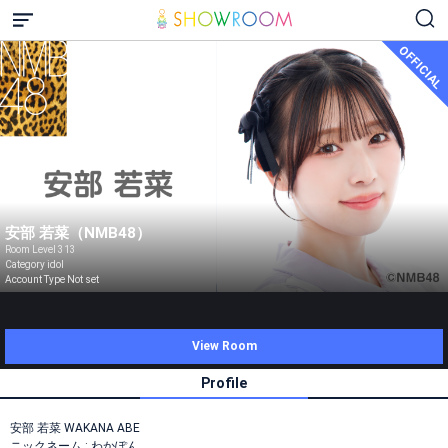
OFFICIAL
安部 若菜（NMB48）
Room Level 313
Category idol
Account Type Not set
View Room
Profile
安部 若菜 WAKANA ABE
ニックネーム : わかぽん