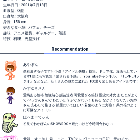
生年月日 : 2001年7月18日
血液型 : O型
出身地 : 大阪府
身長 : 158 cm
好きな食べ物 : パフェ、チーズ
趣味 : アニメ鑑賞、ギャルゲー、落語
特技 : 料理、円盤投げ
Recommendation
あやぽん
多彩過ぎる子です✨️ 小説『アイドル失格』執筆、ドラマ化、漫画化してい
ます! 他にも写真集『愛される予感』、YouTubeチャンネル、『TEPPENラ
ジオ』などなど、たくさんの魅力に溢れた 100通り楽しめるアイドルです！
かずゆきさん
愛嬌ある性格 勉強熱心 話芸達者 可愛過ぎる笑顔 難波の才女 あたまがよく
て べっぴんさんで わだいほうふで かわいくもある なかよくなりたいお姉
さん 安心して推せる 部屋にいてほしい 若葉のように力強く 菜の花のよう
に可憐なアイドル
ほへまーてぃん
初見でわかぽんのSHOWROOM観たいけど今時間合わない
元祖 すこ無し君 こと TV(テレビ)ニコニコ日記 元のその