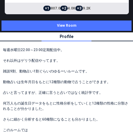
+1
807.0
+2
4.0K
+3
9.2K
View Room
Profile
毎週水曜日22:00～23:00定期配信中。
それ以外はゲリラ配信やってます。
雑談9割、動物占い1割ぐらいのゆるーいルームです。
動物占いは生年月日をもとに12種類の動物で占うことができます。
占いと言ってますが、正確に言うと占いではなく統計学です。
何万人もの誕生日データをもとに性格分析をしていくと12種類の性格に分類さ
れることが分かりました。
さらに細かく分析すると60種類になることも分かりました。
このルームでは