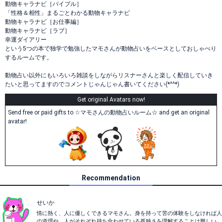
動物キャラナビ［バイブル］
「性格＆相性」まるごとわかる動物キャラナビ
動物キャラナビ［お仕事編］
動物キャラナビ［ラブ］
幸運ダイアリー
という5つの本で独学で勉強したマモさんが動物占いをベースとしておしゃべり
するルームです。
動物占い以外にもいろいろ雑談をしながらリスナーさんと楽しく配信していき
たいと思ってますのでコメントじゃんじゃん書いてください(*^^*)
Get original Avatars now!
Send free or paid gifts to ☆マモさんの動物占いルーム☆ and get an original
avatar!
Recommendation
せいか
情に熱く、人に優しくできるマモさん。身を持って苦の体験をしなければ人
の道理や、人がそれぞれ持ち合わせている孤独さを理解することは難しい。