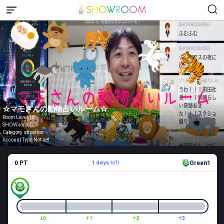
☆マモさんの動物占いルーム☆
Room Level 18
SHOW rank C
Category streamer
Account Type Not set
0 PT
1 days
left
Green1
±0
+1
+2
+3