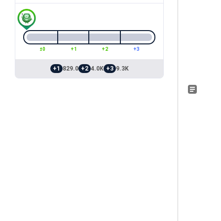
±0
+1
+2
+3
+1
829.0
+2
4.0K
+3
9.3K