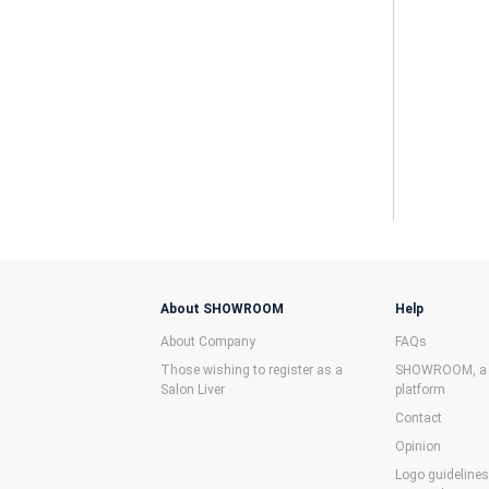
About SHOWROOM
Help
About Company
FAQs
Those wishing to register as a
SHOWROOM, a f
Salon Liver
platform
Contact
Opinion
Logo guideline