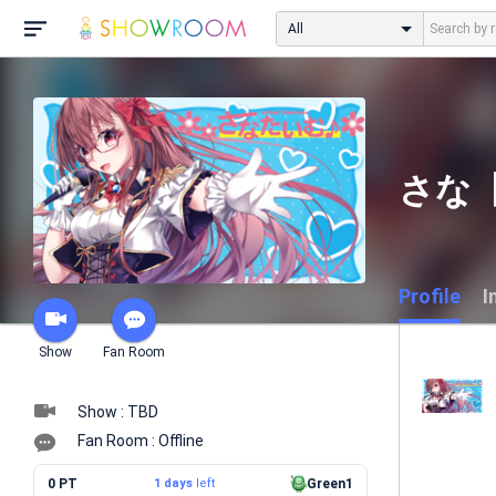
All
さな【
Profile
I
Show
Fan Room
Show : TBD
Fan Room : Offline
0 PT
1 days
left
Green1