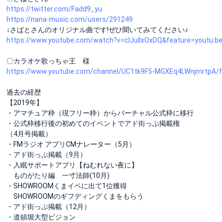
https://twitter.com/Fadd9_yu
https://nana-music.com/users/291249
↓さばとさんのオリジナル曲です!ぜひ聞いてみてください♪
https://www.youtube.com/watch?v=cIJuIIxOxDQ&feature=youtu.b
〇カラオケ歌っちゃ王 様
https://www.youtube.com/channel/UC1tk9F5-MGXEq4LWnjmrtpA/f
過去の経歴
【2019年】
・アマチュア枠（現フリー枠）からバーチャル公式枠に移行
・公式枠移行後の初めてのイベントでアド街っぷ掲載権
（4月号掲載）
・FMラジオ アプリCMナレーター（5月）
・アド街っぷ掲載（9月）
・入眠サポートアプリ【ねむれない夜に】
ものがたり編 一寸法師(10月)
・SHOWROOMくまイベに出て1位獲得
SHOWROOMのギフディングくまをもらう
・アド街っぷ掲載（12月）
・道頓堀大型ビジョン