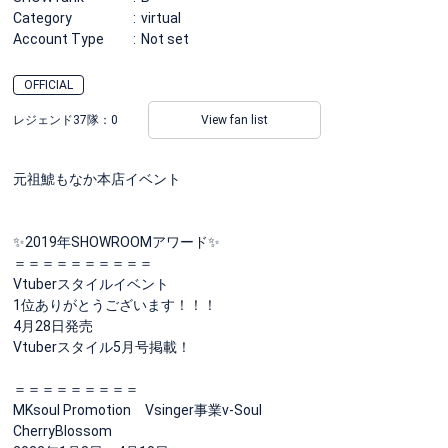
Category
virtual
Account Type
Not set
OFFICIAL
レジェンド37隊：
0
View fan list
元祖鯱もなか本店イベント
✨️2019年SHOWROOMアワード✨️
＝＝＝＝＝＝＝＝＝＝
Vtuberスタイルイベント
1位ありがとうございます！！！
4月28日発売
Vtuberスタイル5月号掲載！
＝＝＝＝＝＝＝＝＝
MKsoul Promotion Vsinger事業v-Soul
CherryBlossom