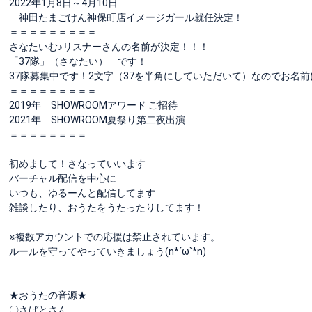
2022年1月8日～4月10日
神田たまごけん神保町店イメージガール就任決定！
＝＝＝＝＝＝＝＝＝
さなたいむ♪リスナーさんの名前が決定！！！
「37隊」（さなたい） です！
37隊募集中です！2文字（37を半角にしていただいて）なのでお名
＝＝＝＝＝＝＝＝＝
2019年 SHOWROOMアワード ご招待
2021年 SHOWROOM夏祭り第二夜出演
＝＝＝＝＝＝＝＝
初めまして！さなっていいます
バーチャル配信を中心に
いつも、ゆるーんと配信してます
雑談したり、おうたをうたったりしてます！
※複数アカウントでの応援は禁止されています。
ルールを守ってやっていきましょう(n*´ω`*n)
★おうたの音源★
〇さばとさん