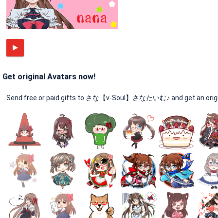
Get original Avatars now!
Send free or paid gifts to さな【v-Soul】さなたいむ♪ and get an origin