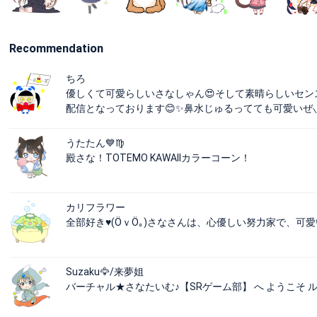
Recommendation
ちろ
優しくて可愛らしいさなしゃん😍そして素晴らしいセン
配信となっております😊✨鼻水じゅるってても可愛いぜ⸜(*
うたたん💙♍️
殿さな！TOTEMO KAWAIIカラーコーン！
カリフラワー
全部好き♥(ӦｖӦ｡)さなさんは、心優しい努力家で、可愛
Suzaku🦅/来夢姐
バーチャル★さなたいむ♪【SRゲーム部】 へ ようこそ ルーム 