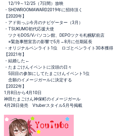
12/19～12/25（7日間）放映
・SHOWROOMAWARD2019年に招待頂く
【2020年】
・アド街っぷ今月のナビゲーター（3月）
・TSUKUMO初代応援大使
ツクモDOS/Vパソコン館、DEPOツクモ札幌駅前店
※緊急事態宣言の影響で5月→8月に任期延長
・オリジナルペンライト1位 ロゴとペンライト30本獲得
【2021年】
・結婚した←
・たまごけんイベントに没頭の日々
5回目の参加にしてたまごけんイベント1位
念願のイメージガールに決定する
【2022年】
1月8日から4月10日
神田たまごけん神保町のイメージガール
4月28日発売 Vtuberスタイル5月号掲載