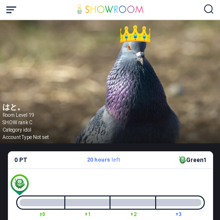
はと。
Room Level 19
SHOW rank C
Category idol
Account Type Not set
0 PT
20 hours
left
Green1
±0
+1
+2
+3