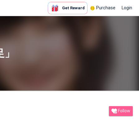
Purchase
Login
Get Reward
足」
Follow