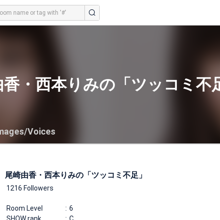
由香・西本りみの「ツッコミ不
mages/Voices
尾崎由香・西本りみの「ツッコミ不足」
1216 Followers
Room Level
6
SHOW rank
C