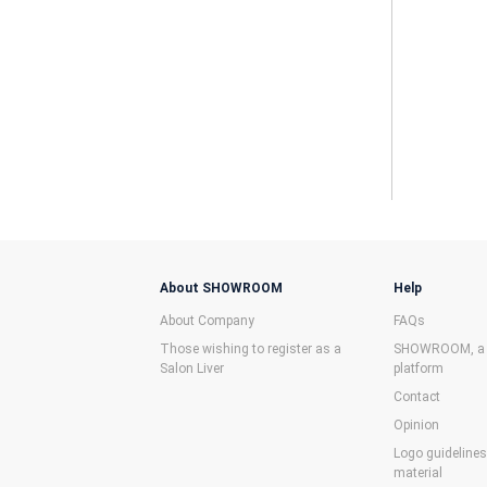
About SHOWROOM
Help
About Company
FAQs
Those wishing to register as a
SHOWROOM, a f
Salon Liver
platform
Contact
Opinion
Logo guideline
material