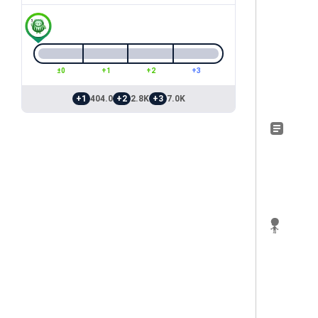
±0
+1
+2
+3
+1
404.0
+2
2.8K
+3
7.0K