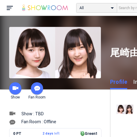
All
尾崎
Profile
I
Show
Fan Room
Show : TBD
Fan Room : Offline
0 PT
2 days
left
Green1