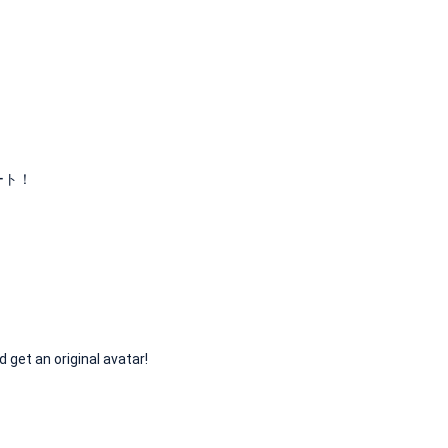
ート！
an original avatar!