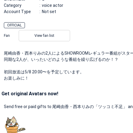
Category
voice actor
Account Type
Not set
OFFICIAL
Fan
View fan list
尾崎由香・西本りみの2人によるSHOWROOMレギュラー番組がスタ
同期な2人が、いったいどのような番組を繰り広げるのか！？
初回放送は5/8 20:00〜を予定しています。
お楽しみに！
Get original Avatars now!
Send free or paid gifts to 尾崎由香・西本りみの「ツッコミ不足」 and get 