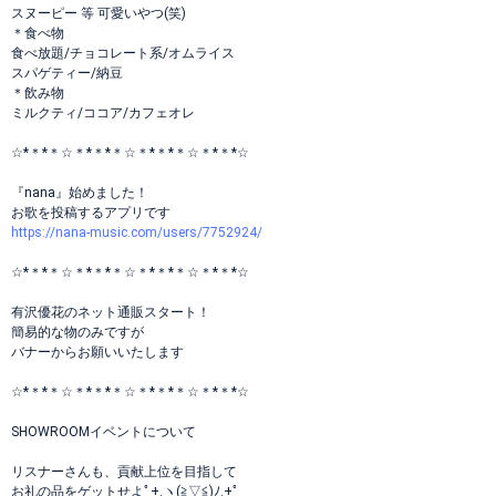
スヌーピー 等 可愛いやつ(笑)
＊食べ物
食べ放題/チョコレート系/オムライス
スパゲティー/納豆
＊飲み物
ミルクティ/ココア/カフェオレ
☆*＊*＊☆＊*＊*＊☆＊*＊*＊☆＊*＊*☆
『nana』始めました！
お歌を投稿するアプリです
https://nana-music.com/users/7752924/
☆*＊*＊☆＊*＊*＊☆＊*＊*＊☆＊*＊*☆
有沢優花のネット通販スタート！
簡易的な物のみですが
バナーからお願いいたします
☆*＊*＊☆＊*＊*＊☆＊*＊*＊☆＊*＊*☆
SHOWROOMイベントについて
リスナーさんも、貢献上位を目指して
お礼の品をゲットせよﾟ+.ヽ(≧▽≦)ﾉ.+ﾟ