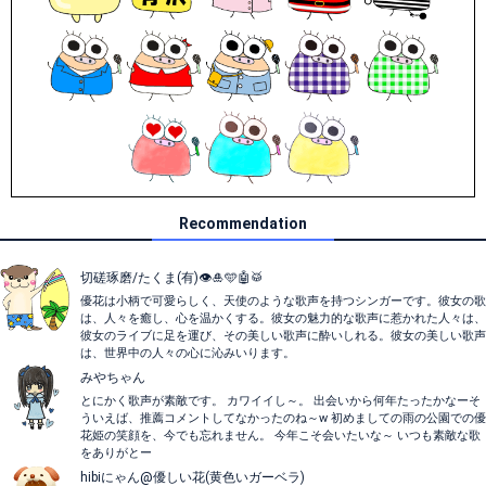
Recommendation
切磋琢磨/たくま(有)👁🎍🩵🤖🥁
優花は小柄で可愛らしく、天使のような歌声を持つシンガーです。彼女の歌
は、人々を癒し、心を温かくする。彼女の魅力的な歌声に惹かれた人々は、
彼女のライブに足を運び、その美しい歌声に酔いしれる。彼女の美しい歌声
は、世界中の人々の心に沁みいります。
みやちゃん
とにかく歌声が素敵です。 カワイイし～。 出会いから何年たったかなーそ
ういえば、推薦コメントしてなかったのね～w 初めましての雨の公園での優
花姫の笑顔を、今でも忘れません。 今年こそ会いたいな～ いつも素敵な歌
をありがとー
hibiにゃん@優しい花(黄色いガーベラ)