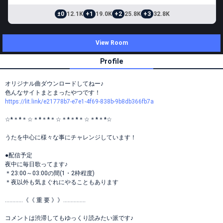
±0
12.1K
+1
19.0K
+2
25.8K
+3
32.8K
View Room
Profile
オリジナル曲ダウンロードしてねー♪
色んなサイトまとまったやつです！
https://lit.link/e21778b7-e7e1-4f69-838b-9b8db366fb7a
☆*＊*＊☆＊*＊*＊☆＊*＊*＊☆＊*＊*☆
うたを中心に様々な事にチャレンジしています！
●配信予定
夜中に毎日歌ってます♪
＊23:00～03:00の間(1・2枠程度)
＊夜以外も気まぐれにやることもあります
…………《《 重 要 》》……………
コメントは渋滞してもゆっくり読みたい派です♪