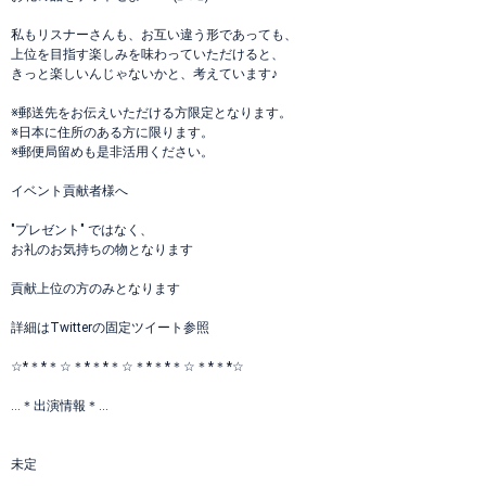
私もリスナーさんも、お互い違う形であっても、
上位を目指す楽しみを味わっていただけると、
きっと楽しいんじゃないかと、考えています♪
※郵送先をお伝えいただける方限定となります。
※日本に住所のある方に限ります。
※郵便局留めも是非活用ください。
イベント貢献者様へ
"プレゼント" ではなく、
お礼のお気持ちの物となります
貢献上位の方のみとなります
詳細はTwitterの固定ツイート参照
☆*＊*＊☆＊*＊*＊☆＊*＊*＊☆＊*＊*☆
…＊出演情報＊…
未定