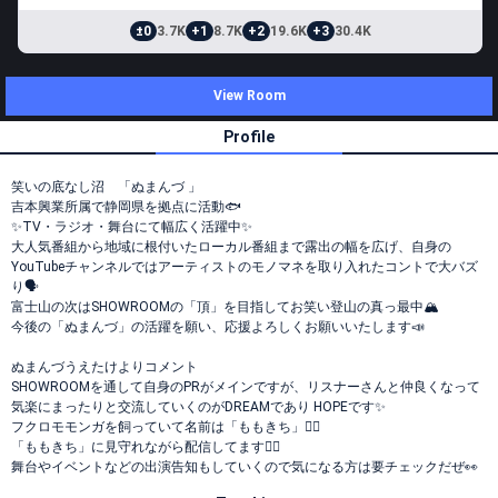
±0
3.7K
+1
8.7K
+2
19.6K
+3
30.4K
View Room
Profile
笑いの底なし沼 「ぬまんづ 」
吉本興業所属で静岡県を拠点に活動🐟
✨TV・ラジオ・舞台にて幅広く活躍中✨
大人気番組から地域に根付いたローカル番組まで露出の幅を広げ、自身の
YouTubeチャンネルではアーティストのモノマネを取り入れたコントで大バズ
り🗣️
富士山の次はSHOWROOMの「頂」を目指してお笑い登山の真っ最中🏔️
今後の「ぬまんづ」の活躍を願い、応援よろしくお願いいたします📣
ぬまんづうえたけよりコメント
SHOWROOMを通して自身のPRがメインですが、リスナーさんと仲良くなって
気楽にまったりと交流していくのがDREAMであり HOPEです✨
フクロモモンガを飼っていて名前は「ももきち」💁‍♂️
「ももきち」に見守れながら配信してます🧚‍♂️
舞台やイベントなどの出演告知もしていくので気になる方は要チェックだぜ👀