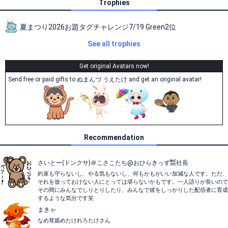
Trophies
夏まつり2026お題タグチャレンジ7/19 Green2位
See all trophies
Get original Avatars now!
Send free or paid gifts to ぬまんづ うえたけ and get an original avatar!
Recommendation
さいとー(ドンクサ)＠こさこたち@おひらきっず㍿社長
約束も守らないし、やる気もないし、何もかもがいい加減な人です。ただ、
それを放っておけない人にとっては堪らないかもです。一人語りが長いので
その間にみんなでしりとりしたり、みんなで彼をしっかりした配信者に育成
するような気分です笑
まきゃ
なめ茸舐めたけれろたけさん