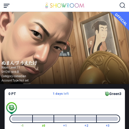
OFFICIAL
ぬまんづ うえたけ
Room Level 71
SHOW rank B
Category comedian
Account Type Not set
0 PT
1 days
left
Green3
-1
±0
+1
+2
+3