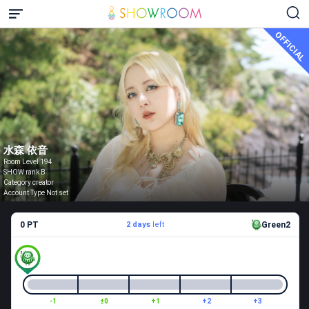
OFFICIAL
水森 依音
Room Level 194
SHOW rank B
Category creator
Account Type Not set
0 PT
2 days
left
Green2
-1
±0
+1
+2
+3