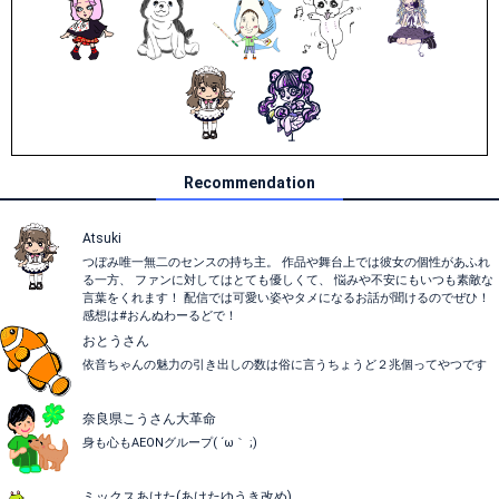
Recommendation
Atsuki
つぼみ唯一無二のセンスの持ち主。 作品や舞台上では彼女の個性があふれ
る一方、 ファンに対してはとても優しくて、 悩みや不安にもいつも素敵な
言葉をくれます！ 配信では可愛い姿やタメになるお話が聞けるのでぜひ！
感想は#おんぬわーるどで！
おとうさん
依音ちゃんの魅力の引き出しの数は俗に言うちょうど２兆個ってやつです
奈良県こうさん大革命
身も心もAEONグループ( ´ω｀ ;)
ミックスあけた(あけたゆうき改め)