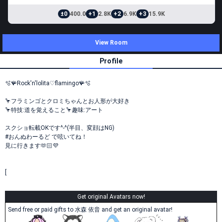
±0
400.0
+1
2.8K
+2
6.9K
+3
15.9K
View Room
Profile
🫧🪸Rock'n'lolita♡flamingo🪸🫧
🦩フラミンゴとクロミちゃんとお人形が大好き
🦩特技:道を覚えること🦩趣味:アート
スクショ転載OKです^-^(半目、変顔はNG)
#おんぬわーるど で呟いてね！
見に行きます🫶🏻💜
[
Get original Avatars now!
Send free or paid gifts to 水森 依音 and get an original avatar!