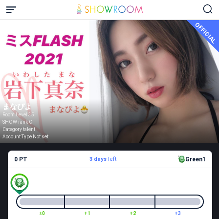
OFFICIAL
まなぴよ
Room Level 35
SHOW rank C
Category talent
Account Type Not set
0 PT
3 days
left
Green1
±0
+1
+2
+3