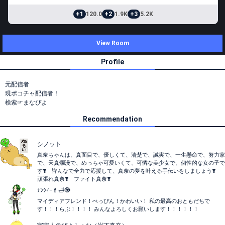
+1
120.0
+2
1.9K
+3
5.2K
View Room
Profile
元配信者
現ポコチャ配信者！
検索☞まなぴよ
Recommendation
シノット
真奈ちゃんは、真面目で、優しくて、清楚で、誠実で、一生懸命で、努力家
で、天真爛漫で、めっちゃ可愛いくて、可憐な美少女で、個性的な女の子で
す❣️ 皆んなで全力で応援して、真奈の夢を叶える手伝いをしましょう❣️
頑張れ真奈❣️ ファイト真奈❣️
ﾅﾝｼｨｰ💄🛁🧿
マイディアフレンド！べっぴん！かわいい！ 私の最高のおともだちで
す！！！らぶ！！！！ みんなよろしくお願いします！！！！！！