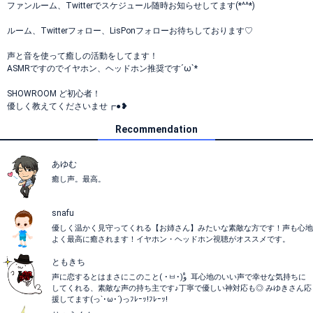
ファンルーム、Twitterでスケジュール随時お知らせしてます(*^^*)
ルーム、Twitterフォロー、LisPonフォローお待ちしております♡
声と音を使って癒しの活動をしてます！
ASMRですのでイヤホン、ヘッドホン推奨です´ω`*
SHOWROOM ど初心者！
優しく教えてくださいませ┏●❥
Recommendation
あゆむ
癒し声。最高。
snafu
優しく温かく見守ってくれる【お姉さん】みたいな素敵な方です！声も心地
よく最高に癒されます！イヤホン・ヘッドホン視聴がオススメです。
ともきち
声に恋するとはまさにこのこと( ･ㅂ･)و ̑̑ 耳心地のいい声で幸せな気持ちに
してくれる、素敵な声の持ち主です♪丁寧で優しい神対応も◎ みゆきさん応
援してます(っ`･ω･´)っﾌﾚｰｯ!ﾌﾚｰｯ!