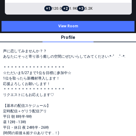
+1
120.0
+2
1.9K
+3
5.2K
View Room
Profile
声に恋してみませんか？？
あなたにそっと寄り添う癒しの空間にぜひいらしてみてください.*･ﾟ .ﾟ･*.
＊＊＊＊＊＊＊＊＊＊＊＊＊＊＊＊＊
☆ただいま5/27まで1位を目標に参加中☆
1位を取ったら新機材導入します！
応援よろしくお願いします！
＊＊＊＊＊＊＊＊＊＊＊＊＊＊＊＊＊
リクエストにもお応えします♡
【基本の配信スケジュール】
定時配信＋ゲリラ配信アリ
平日 朝 8時半-9時
昼 12時 - 13時
平日・休日 夜 24時半 - 26時
(時間の前後＆姫テロありです…！)