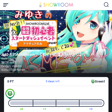
みゆきのASMRoom♡【初イベ応援ありがと♡】
Room Level 9
SHOW rank C
Category streamer
Account Type Not set
0 PT
3 days
left
Green1
±0
+1
+2
+3