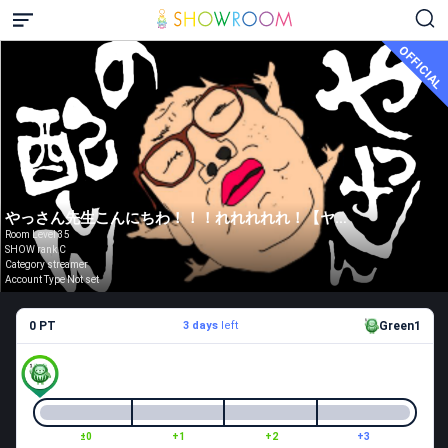
OFFICIAL
やっさん先生こんにちわ！！！れれれれれ！【ヤスコウチナオヤ】
Room Level 35
SHOW rank C
Category streamer
Account Type Not set
0 PT
3 days
left
Green1
±0
+1
+2
+3