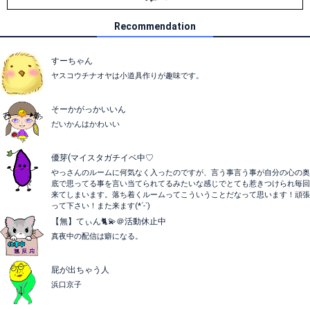
Recommendation
すーちゃん
ヤスコウチナオヤは小道具作りが趣味です。
そーかがっかいいん
だいかんはかわいい
優芽(マイスタガチイベ中♡
やっさんのルームに何気なく入ったのですが、言う事言う事が自分の心の奥
底で思ってる事を言い当てられてるみたいな感じでとても惹きつけられ毎回
来てしまいます。落ち着くルームってこういうことだなって思います！頑張
って下さい！また来ます(*´-`)
【無】てぃん🐈💫＠活動休止中
真夜中の配信は癖になる。
屁が出ちゃう人
浜口京子