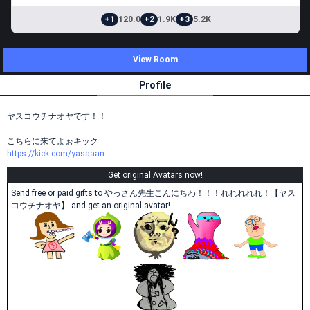
+1
120.0
+2
1.9K
+3
5.2K
View Room
Profile
ヤスコウチナオヤです！！
こちらに来てよぉキック
https://kick.com/yasaaan
Get original Avatars now!
Send free or paid gifts to やっさん先生こんにちわ！！！れれれれれ！【ヤス
コウチナオヤ】 and get an original avatar!