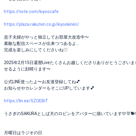
https://note.com/kiyoscafe
https://plaza.rakuten.co.jp/kiyookiniiri/
息子夫婦がやっと独立してお部屋大改造中〜
素敵な配信スペースが出来つつあるよ…
完成を楽しみにしてくださいね♡
2025年2月15日還暦Liveたくさんお越しくださりありがとうござ
せるように顔晴ります〜
公式LINE使ったよ〜お友達登録してね💕
お知らせやカレンダーもそこにUPしています💕
https://lin.ee/SZOEBlT
うさぎのSAKURAとしば犬のロビンをアバターに描いています🩷🐰🐕
月曜日はラジオの日