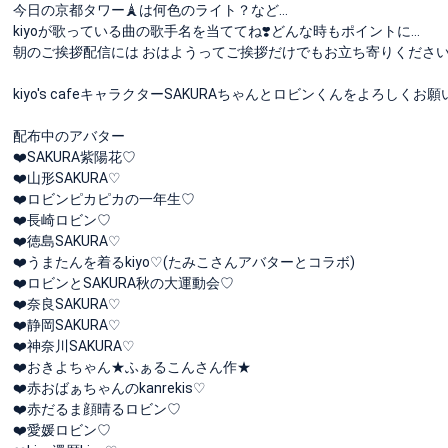
今日の京都タワー🗼は何色のライト？など…
kiyoが歌っている曲の歌手名を当ててね❣️どんな時もポイントに…
朝のご挨拶配信には おはようってご挨拶だけでもお立ち寄りください(๑°꒵
kiyo's cafeキャラクターSAKURAちゃんとロビンくんをよろしくお
配布中のアバター
❤️SAKURA紫陽花♡
❤️山形SAKURA♡
❤️ロビンピカピカの一年生♡
❤️長崎ロビン♡
❤️徳島SAKURA♡
❤️うまたんを着るkiyo♡(たみこさんアバターとコラボ)
❤️ロビンとSAKURA秋の大運動会♡
❤️奈良SAKURA♡
❤️静岡SAKURA♡
❤️神奈川SAKURA♡
❤️おきよちゃん★ふぁるこんさん作★
❤️赤おばぁちゃんのkanrekis♡
❤️赤だるま顔晴るロビン♡
❤️愛媛ロビン♡