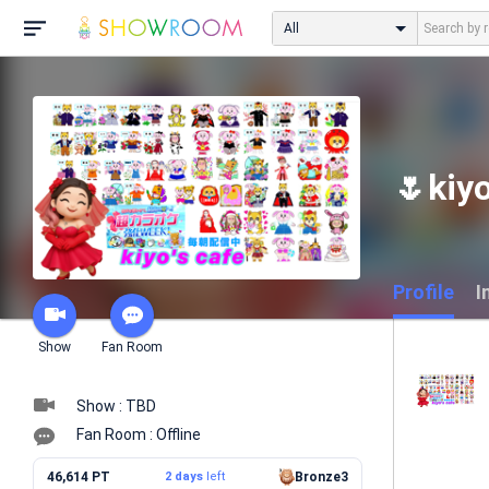
All
🌷kiyo
Profile
I
Show
Fan Room
Show : TBD
Fan Room : Offline
46,614 PT
2 days
left
Bronze3