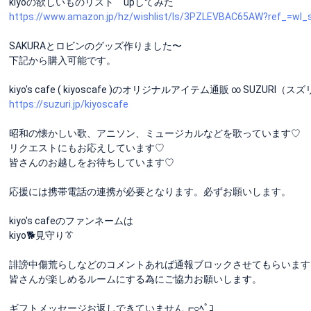
kiyoの欲しいものリスト upしてみた
https://www.amazon.jp/hz/wishlist/ls/3PZLEVBAC65AW?ref_=wl_
SAKURAとロビンのグッズ作りました〜
下記から購入可能です。
kiyo's cafe ( kiyoscafe )のオリジナルアイテム通販 ∞ SUZURI（ス
https://suzuri.jp/kiyoscafe
昭和の懐かしい歌、アニソン、ミュージカルなどを歌っています♡
リクエストにもお応えしています♡
皆さんのお越しをお待ちしています♡
応援には携帯電話の連携が必要となります。必ずお願いします。
kiyo's cafeのファンネームは
kiyo🐕見守り👔
誹謗中傷荒らしなどのコメントあれば通報ブロックさせてもらいます
皆さんが楽しめるルームにする為にご協力お願いします。
ギフトメッセージお返しできていません┏○ﾍﾟｺ