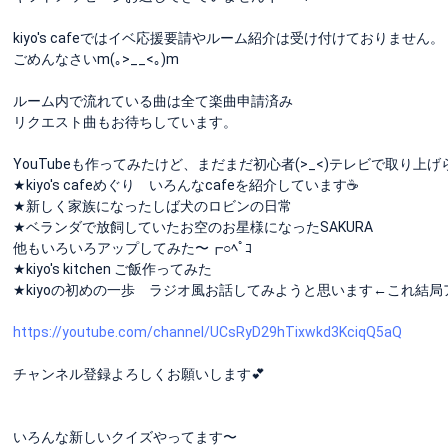
kiyo's cafeではイベ応援要請やルーム紹介は受け付けておりません。
ごめんなさいm(｡>__<｡)m
ルーム内で流れている曲は全て楽曲申請済み
リクエスト曲もお待ちしています。
YouTubeも作ってみたけど、まだまだ初心者(>_<)テレビで取り上
★kiyo's cafeめぐり いろんなcafeを紹介しています☕️
★新しく家族になったしば犬のロビンの日常
★ベランダで放飼していたお空のお星様になったSAKURA
他もいろいろアップしてみた〜┏○ﾍﾟｺ
★kiyo's kitchen ご飯作ってみた
★kiyoの初めの一歩 ラジオ風お話してみようと思います←これ結局
https://youtube.com/channel/UCsRyD29hTixwkd3KciqQ5aQ
チャンネル登録よろしくお願いします💕
いろんな新しいクイズやってます〜