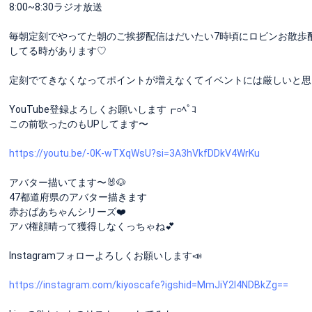
8:00~8:30ラジオ放送
毎朝定刻でやってた朝のご挨拶配信はだいたい7時頃にロビンお散歩
してる時があります♡
定刻でてきなくなってポイントが増えなくてイベントには厳しいと思
YouTube登録よろしくお願いします┏○ﾍﾟｺ
この前歌ったのもUPしてます〜
https://youtu.be/-0K-wTXqWsU?si=3A3hVkfDDkV4WrKu
アバター描いてます〜🐰🐶
47都道府県のアバター描きます
赤おばあちゃんシリーズ❤️
アバ権顔晴って獲得しなくっちゃね💕
Instagramフォローよろしくお願いします📣
https://instagram.com/kiyoscafe?igshid=MmJiY2I4NDBkZg==