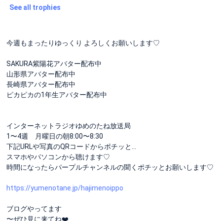
See all trophies
今週もまったりゆっくり よろしくお願いします♡
SAKURA紫陽花アバター配布中
山形県アバター配布中
長崎県アバター配布中
ピカピカの1年生アバター配布中
インターネットラジオゆめのたね放送局
1〜4週 月曜日の朝8:00〜8:30
下記URLや写真のQRコードからポチッと…
スマホやパソコンから聴けます♡
時間になったらパープルチャンネルの聞くポチッとお願いします♡
https://yumenotane.jp/hajimenoippo
ブログやってます
〜ぜひ見に来てね❤️