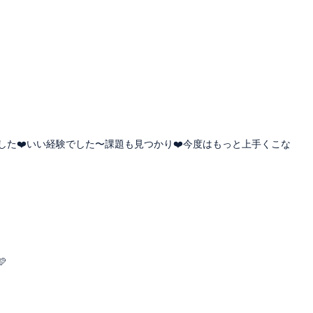
いました❤️いい経験でした〜課題も見つかり❤️今度はもっと上手くこな
