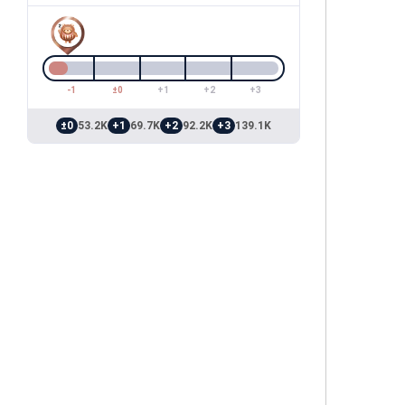
-1
±0
+1
+2
+3
±0
53.2K
+1
69.7K
+2
92.2K
+3
139.1K