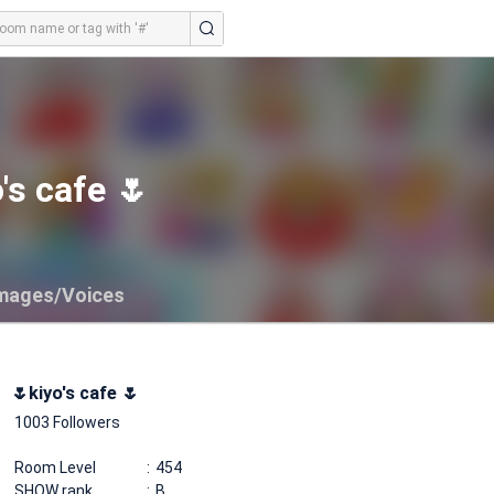
's cafe 🌷
mages/Voices
🌷kiyo's cafe 🌷
1003 Followers
Room Level
454
SHOW rank
B