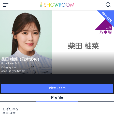
OFFICIAL
柴田 柚菜（乃木坂46）
Room Level 244
Category idol
Account Type Not set
View Room
Profile
しばた ゆな
柴田 柚菜