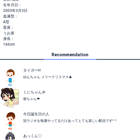
生年月日：
2003年3月3日
血液型：
A型
星座：
うお座
身長：
160cm
Recommendation
タイガーH
ゆんちゃん メリークリスマス🎄
くにちゃん＠
柴ちゃん❤
今日誕生日の人
冠ラジオを毎週やってるだけあってとても楽しい配信です^ ^
あっくん♡