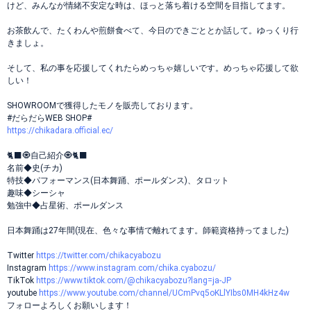
けど、みんなが情緒不安定な時は、ほっと落ち着ける空間を目指してます。
お茶飲んで、たくわんや煎餅食べて、今日のできごととか話して。ゆっくり行
きましょ。
そして、私の事を応援してくれたらめっちゃ嬉しいです。めっちゃ応援して欲
しい！
SHOWROOMで獲得したモノを販売しております。
#だらだらWEB SHOP#
https://chikadara.official.ec/
🐈‍⬛🧿自己紹介🧿🐈‍⬛
名前◆史(チカ)
特技◆パフォーマンス(日本舞踊、ポールダンス)、タロット
趣味◆シーシャ
勉強中◆占星術、ポールダンス
日本舞踊は27年間(現在、色々な事情で離れてます。師範資格持ってました)
Twitter
https://twitter.com/chikacyabozu
Instagram
https://www.instagram.com/chika.cyabozu/
TikTok
https://www.tiktok.com/@chikacyabozu?lang=ja-JP
youtube
https://www.youtube.com/channel/UCmPvq5oKLlYIbs0MH4kHz4w
フォローよろしくお願いします！