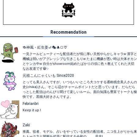
Recommendation
🍻神風・紅生姜🚬🎭🎩🍞🦒
一見クールビューティーな配信者だが情に厚い天然やらかしキャラw 漢字と
機械は弱いがアグレッシブな引きこもりw たまに機嫌が悪い時は大体オカン
とケンカ中w 自分がshowroom始めたばかりの頃に色々教えてくれた大切
なお友達です😁✨
元祖こんにゃくいも Since2020
とっても美人さんですが、いつもいいところ大コケする通称残念美人さんの
史(chika)さん。そこら辺がチャームポイントだと思っています。だらだら
っとした配信はのんびり聞けて楽しいルーム。面白知識も豊富でトークも愉
快です。黒猫大好きさんですよ。
Febrianbri
Keep it up !
Zaki
推薦。役者、モデル、占いをやっている女性の配信者。ニコ生上がりから来
たトーク力と開脚を武器に配信する令和の……。 是非!