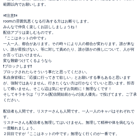
範囲以内でお願いします。
※❗️注意❗️※
roomの雰囲気悪くなる行為する方はお断りします。
みんなで仲良く楽しくお話ししましょうね！
配信アプリは楽しむものです。
『ここはネットの中です』
一人一人、都合があります。その時々により人の都合が変わります。誰が来な
い。誰が星投げない。等に対して責めたり、誰が誰かの推しについて、人が何
か言ってはいけません。
変な難癖つけてくるようなら
❗️ブロックします❗️
ブロックされたらそういう事だと思ってください。
私自身皆様に「応援に行ってきて欲しい」とお願いする事もあると思います
が、強制ではありません。行きたくない方は行かなくていいと思います。拒否
して構いません。そこら辺は気にせずお気軽に！無理なくです！
そしてキラキラは『リアル(配信開始前からの)友人優先』で投げてます。ご了承
ください。
配信者も人間です。リスナーさんも人間です。一人一人のキャパはそれぞれで
す。
リスナーさんも配信者も無理してはいけません。無理して精神や体を病むなら
一度離れましょう。
２回目ですが『ここはネットの中です』無理なく行くのが一番です。