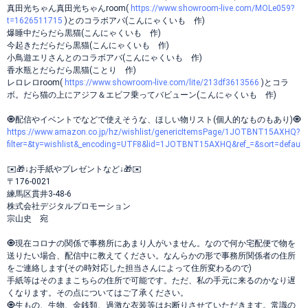
真田光ちゃん真田光ちゃんroom(
https://www.showroom-live.com/MOLe059?
t=1626511715
)とのコラボアバ(こんにゃくいも 作)
爆睡中だらだら黒猫(こんにゃくいも 作)
今起きただらだら黒猫(こんにゃくいも 作)
小鳥遊エリさんとのコラボアバ(こんにゃくいも 作)
香水瓶とだらだら黒猫(ことり 作)
レロレロroom(
https://www.showroom-live.com/lite/213df3613566
)とコラ
ボ。だら猫の上にアジフ＆エビフ乗ってバビューン(こんにゃくいも 作)
🧿配信やイベントでなどで使えそうな、ほしい物リスト(個人的なものもあり)🧿
https://www.amazon.co.jp/hz/wishlist/genericItemsPage/1JOTBNT15AXHQ?
filter=&ty=wishlist&_encoding=UTF8&lid=1JOTBNT15AXHQ&ref_=&sort=default&*
✉️🎁↓お手紙やプレゼントなど↓🎁✉️
〒176-0021
練馬区貫井3-48-6
株式会社デジタルプロモーション
宗山史 宛
🧿現在コロナの関係で事務所にあまり人がいません。なので何か宅配便で物を
送りたい場合、配信中に教えてください。なんらかの形で事務所関係者の住所
をご連絡します(その時対応した担当さんによって住所変わるので)
手紙等はそのままこちらの住所で可能です。ただ、私の手元に来るのかなり遅
くなります。その点についてはご了承ください。
🧿生もの、生物、金銭類、過激な衣装等はお断りさせていただきます。常識の