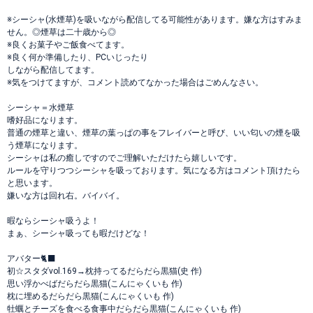
※シーシャ(水煙草)を吸いながら配信してる可能性があります。嫌な方はすみま
せん。◎煙草は二十歳から◎
※良くお菓子やご飯食べてます。
※良く何か準備したり、PCいじったり
しながら配信してます。
※気をつけてますが、コメント読めてなかった場合はごめんなさい。
シーシャ＝水煙草
嗜好品になります。
普通の煙草と違い、煙草の葉っぱの事をフレイバーと呼び、いい匂いの煙を吸
う煙草になります。
シーシャは私の癒しですのでご理解いただけたら嬉しいです。
ルールを守りつつシーシャを吸っております。気になる方はコメント頂けたら
と思います。
嫌いな方は回れ右。バイバイ。
暇ならシーシャ吸うよ！
まぁ、シーシャ吸っても暇だけどな！
アバター🐈‍⬛
初☆スタダvol.169→枕持ってるだらだら黒猫(史 作)
思い浮かべばだらだら黒猫(こんにゃくいも 作)
枕に埋めるだらだら黒猫(こんにゃくいも 作)
牡蠣とチーズを食べる食事中だらだら黒猫(こんにゃくいも 作)