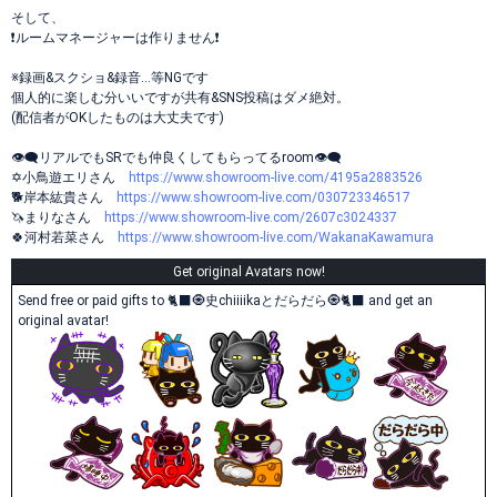
そして、
❗️ルームマネージャーは作りません❗️
※録画&スクショ&録音…等NGです
個人的に楽しむ分いいですが共有&SNS投稿はダメ絶対。
(配信者がOKしたものは大丈夫です)
👁‍🗨リアルでもSRでも仲良くしてもらってるroom👁‍🗨
✡️小鳥遊エリさん
https://www.showroom-live.com/4195a2883526
🐕岸本紘貴さん
https://www.showroom-live.com/030723346517
🦄まりなさん
https://www.showroom-live.com/2607c3024337
🍀河村若菜さん
https://www.showroom-live.com/WakanaKawamura
Get original Avatars now!
Send free or paid gifts to 🐈‍⬛🧿史chiiiikaとだらだら🧿🐈‍⬛ and get an
original avatar!