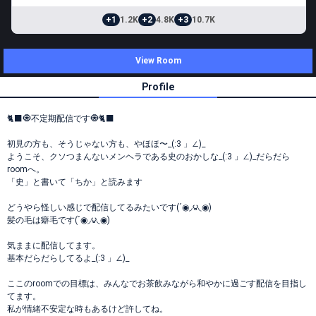
+1
1.2K
+2
4.8K
+3
10.7K
View Room
Profile
🐈‍⬛🧿不定期配信です🧿🐈‍⬛
初見の方も、そうじゃない方も、やほほ〜_(:3 」∠)_
ようこそ、クソつまんないメンヘラである史のおかしな_(:3 」∠)_だらだら
roomへ。
「史」と書いて「ちか」と読みます
どうやら怪しい感じで配信してるみたいです(´◉◞౪◟◉)
髪の毛は癖毛です(´◉◞౪◟◉)
気ままに配信してます。
基本だらだらしてるよ_(:3 」∠)_
ここのroomでの目標は、みんなでお茶飲みながら和やかに過ごす配信を目指し
てます。
私が情緒不安定な時もあるけど許してね。