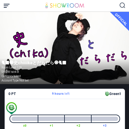
OFFICIAL
🐈‍⬛🧿史chiiiikaとだらだら🧿🐈‍⬛
Room Level 128
SHOW rank B
Category talent
Account Type Not set
0 PT
9 hours
left
Green1
±0
+1
+2
+3