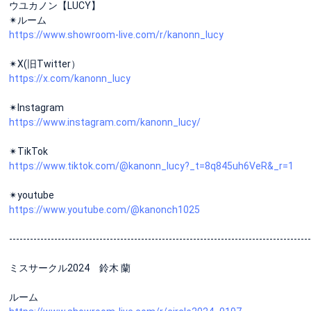
ウユカノン【LUCY】
✴︎ルーム
https://www.showroom-live.com/r/kanonn_lucy
✴︎X(旧Twitter）
https://x.com/kanonn_lucy
✴︎Instagram
https://www.instagram.com/kanonn_lucy/
✴︎TikTok
https://www.tiktok.com/@kanonn_lucy?_t=8q845uh6VeR&_r=1
✴︎youtube
https://www.youtube.com/@kanonch1025
---------------------------------------------------------------------------------------
ミスサークル2024 鈴木 蘭
ルーム