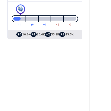
-1
±0
+1
+2
+3
±0
16.6K
+1
26.6K
+2
35.2K
+3
45.3K