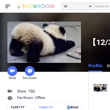
All
【12
Profile
I
Show
Fan Room
Show : TBD
Fan Room : Offline
12,651 PT
2 days
left
Blue2