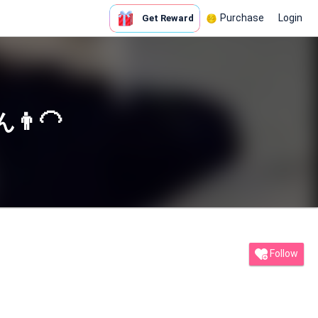
Purchase
Login
Get Reward
‍🦲
Follow