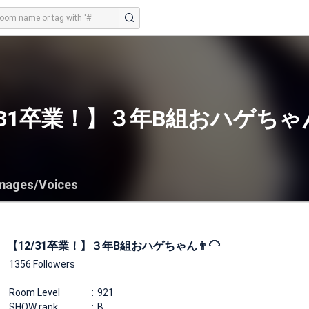
/31卒業！】３年B組おハゲちゃん
mages/Voices
【12/31卒業！】３年B組おハゲちゃん👨‍🦲
1356 Followers
Room Level
921
SHOW rank
B