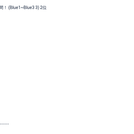
ue1~Blue3 3) 2位
------