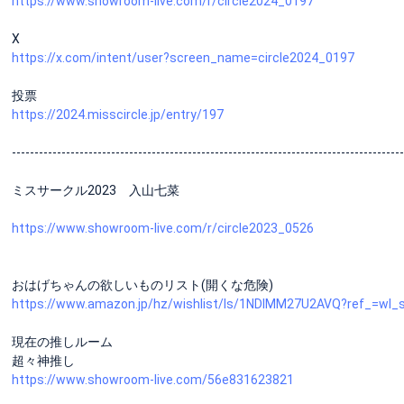
https://www.showroom-live.com/r/circle2024_0197
X
https://x.com/intent/user?screen_name=circle2024_0197
投票
https://2024.misscircle.jp/entry/197
---------------------------------------------------------------------------------------
ミスサークル2023 入山七菜
https://www.showroom-live.com/r/circle2023_0526
おはげちゃんの欲しいものリスト(開くな危険)
https://www.amazon.jp/hz/wishlist/ls/1NDIMM27U2AVQ?ref_=wl_
現在の推しルーム
超々神推し
https://www.showroom-live.com/56e831623821