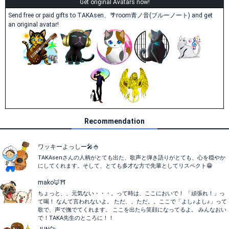
Get original Avatars now!
Send free or paid gifts to TAKAsen、🌴room青ノ音(ブルーノート) and get
an original avatar!
Recommendation
ワッキーよっしー🎤🍚
TAKAsenさんの人柄がとても出た、歌声と弾き語りがとても、心を穏やか
にしてくれます。そして、とても多才な方で先輩としてリスペクト😁
mako🦊⛩️
ちょっと、、元気ない・・・。って時は、ここにおいで！ 「頑張れ！」っ
て喝！ なんて言われないよ。 ただ、、ただ。。ここで「よし♪よし♪」って
歌で、声で撫でてくれます。 ここを出たら笑顔になってるよ。 みんなおい
で！TAKA先生のところに！！