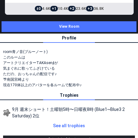
±0
4.6K
+1
10.4K
+2
23.6K
+3
36.8K
View Room
Profile
room青ノ音(ブルーノート)
このルームは
アートクリエイターTAKAsen∮が
気まぐれに歌ってふざけている
ただの、おっちゃんの配信です♪
🌴南国宮崎より
現在170体以上のアバターを各ルームで配布中♪
Trophies
9月 週末ショート！土曜朝5時〜日曜夜8時 (Blue1~Blue3 2
Saturday) 2位
See all trophies