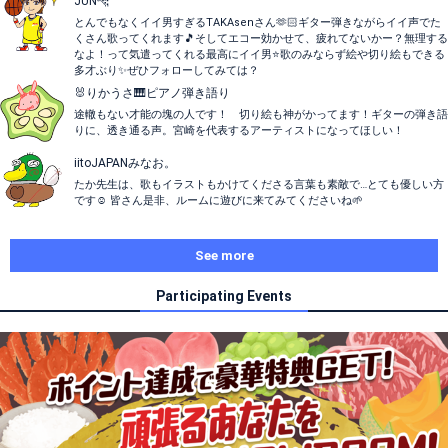
JUN🐆
とんでもなくイイ男すぎるTAKAsenさん🫶🏻ギター弾きながらイイ声でた
くさん歌ってくれます🎵そしてエコー効かせて、疲れてないかー？無理する
なよ！って気遣ってくれる最高にイイ男⭐️歌のみならず絵や切り絵もできる
多才ぶり✨ぜひフォローしてみては？
🐰りかうさ🎹ピアノ弾き語り
途轍もない才能の塊の人です！ 切り絵も神がかってます！ギターの弾き語
りに、透き通る声。宮崎を代表するアーティストになってほしい！
iitoJAPANみなお。
たか先生は、歌もイラストもかけてくださる言葉も素敵で…とても優しい方
です☺︎ 皆さん是非、ルームに遊びに来てみてくださいね🌱
See more
Participating Events