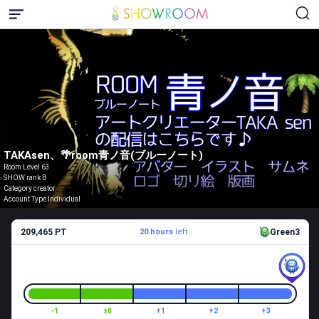
TAKAsen、🌴room青ノ音(ブルーノート)
Room Level 63
SHOW rank B
Category creator
Account Type Individual
209,465 PT
20 hours
left
Green3
-1
±0
+1
+2
+3