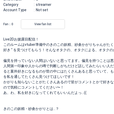
Category
streamer
Account Type
Not set
Fan：
0
View fan list
Live2Dお披露目配信！
このルームはvtuber準備中のきのこの妖精、紗倉かがりちゃんがたくさ
好き " を見つけてもらう！そんなオタクの、オタクによる、オタクのためのお
偏見を持っていない人間はいないと思ってます。偏見を持つことは悪
人間第一印象や人からの噂で判断しがちだけど話してみたらいい人だ
ると案外好きになるものが世の中にはたくさんあると思っていて、もち
を私を通してたくさん見つけてほしいです！
かがりも知らないことがたくさんあるので皆がコメントとかで好きな
ので気軽にコメントしてください〜！
あ、わ、私を好きになってくれてもいいんだよっ…((
きのこの妖精・紗倉かがりとは…？