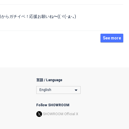
️
日からガチイベ！応援お願いね〜((ヾ(･д･｡)
See more
言語 / Language
English
Follow SHOWROOM
SHOWROOM Official X