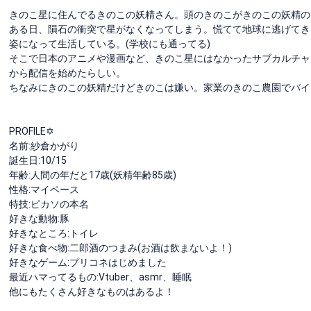
きのこ星に住んでるきのこの妖精さん。頭のきのこがきのこの妖精の印
ある日、隕石の衝突で星がなくなってしまう。慌てて地球に逃げてき
姿になって生活している。(学校にも通ってる)
そこで日本のアニメや漫画など、きのこ星にはなかったサブカルチャ
から配信を始めたらしい。
ちなみにきのこの妖精だけどきのこは嫌い。家業のきのこ農園でバイ
PROFILE✡
名前:紗倉かがり
誕生日:10/15
年齢:人間の年だと17歳(妖精年齢85歳)
性格:マイペース
特技:ピカソの本名
好きな動物:豚
好きなところ:トイレ
好きな食べ物:二郎酒のつまみ(お酒は飲まないよ！)
好きなゲーム:プリコネはじめました
最近ハマってるもの:Vtuber、asmr、睡眠
他にもたくさん好きなものはあるよ！