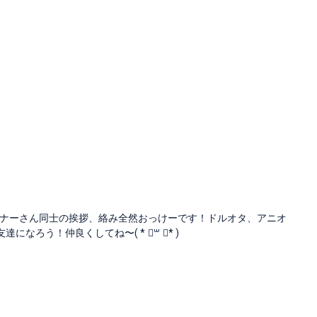
ナーさん同士の挨拶、絡み全然おっけーです！ドルオタ、アニオ
ろう！仲良くしてね〜( * ॑꒳ ॑* )