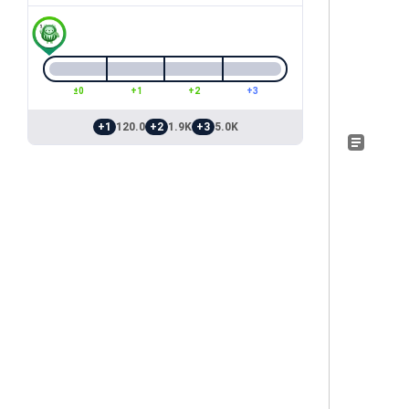
±0
+1
+2
+3
+1
120.0
+2
1.9K
+3
5.0K