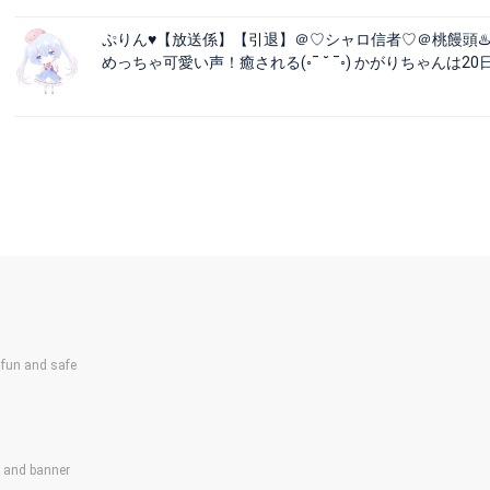
ぷりん♥【放送係】【引退】＠♡シャロ信者♡＠桃饅頭♨
めっちゃ可愛い声！癒される(◦ˉ ˘ ˉ◦) かがりちゃんは20
un and safe
s and banner