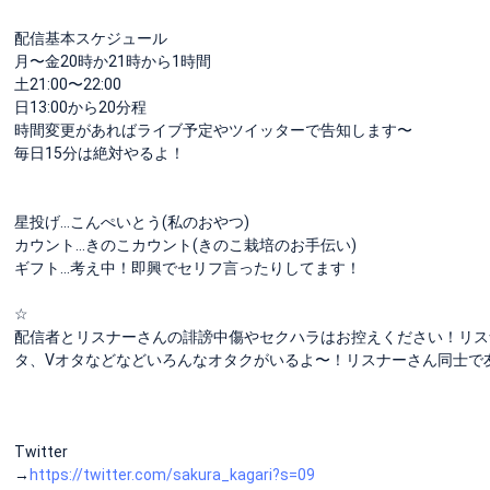
配信基本スケジュール
月〜金20時か21時から1時間
土21:00〜22:00
日13:00から20分程
時間変更があればライブ予定やツイッターで告知します〜
毎日15分は絶対やるよ！
星投げ…こんぺいとう(私のおやつ)
カウント…きのこカウント(きのこ栽培のお手伝い)
ギフト…考え中！即興でセリフ言ったりしてます！
☆
配信者とリスナーさんの誹謗中傷やセクハラはお控えください！リス
タ、Vオタなどなどいろんなオタクがいるよ〜！リスナーさん同士で友達にな
Twitter
→
https://twitter.com/sakura_kagari?s=09