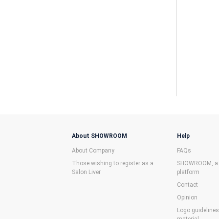
About SHOWROOM
Help
About Company
FAQs
Those wishing to register as a
SHOWROOM, a f
Salon Liver
platform
Contact
Opinion
Logo guideline