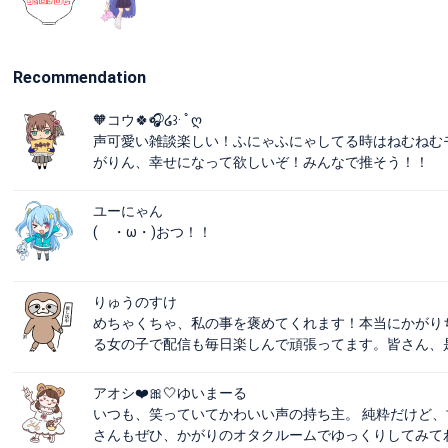
Recommendation
🧡コウ🍀🎧໒꒱· ﾟღ
声可愛い雑談楽しい！ふにゃふにゃしてる時はねむねむ
がりん、幸せになって欲しいぞ！みんなで推そう！！
ユーにゃん
( ・ω・)おつ！！
りゅうのすけ
めちゃくちゃ、私の事を褒めてくれます！本当にかがり
る女の子で配信も毎日楽しんで頑張ってます。皆さん、
アオシ︎︎❤️🎀‎‎🤍ゆいまーる
いつも、笑っていてかわいい声の持ち主。 純粋だけど、甘
さんもぜひ、かがりのオタクルームでゆっくりしてみてわいか