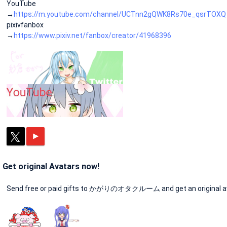
YouTube
→
https://m.youtube.com/channel/UCTnn2gQWK8Rs70e_qsrTOXQ
pixivfanbox
→
https://www.pixiv.net/fanbox/creator/41968396
Get original Avatars now!
Send free or paid gifts to かがりのオタクルーム and get an original av