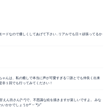
モードなので優しくしてあげて下さい…リアルでも日々頑張ってるか
ちゃんは、私の癒しで本当に声が可愛すぎる♡誰とでも仲良く出来
是非１回でも行ってみてください！
えん坊さん(^-^)で、不思議な絵を描きますが楽しいですよ。 みな
かでしょうか*˙︶˙*)ﾉ"