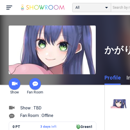
All
かが
Profile
I
Show
Fan Room
Show : TBD
Fan Room : Offline
0 PT
3 days
left
Green1