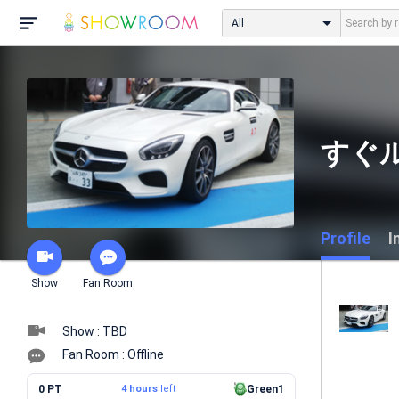
All
すぐ
Profile
I
Show
Fan Room
Show : TBD
Fan Room : Offline
0 PT
4 hours
left
Green1