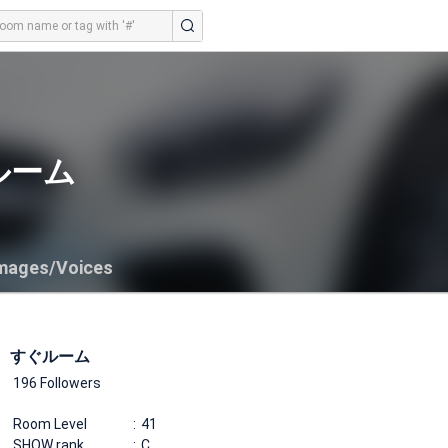
ルーム
mages/Voices
すぐルーム
196 Followers
Room Level
41
SHOW rank
C