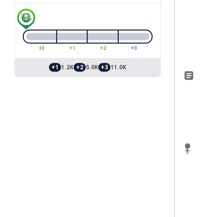
±0
+1
+2
+3
+1
1.2K
+2
5.0K
+3
11.0K